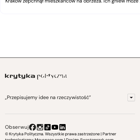
Kraków zepchnął mieszkańców na obrzeża. Ich gniew moż
„Przepisujemy idee na rzeczywistość”
KrytykaPolityczna.pl
Wydawnictwo
Obserwuj
Instytut Krytyki Politycznej
© Krytyka Polityczna. Wszystkie prawa zastrzeżone | Partner
technologiczny:
Mevspace.com
| Design:
Ewastanczak.com