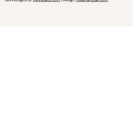
Jasna 10 Warszawa, Społeczna Instytucja Kultury
Świetlica w Cieszynie
Prześniona. Księgarnio-kawiarnia
O nas i kontakt
Spotkajmy się
Regulamin
Prywatność i Cookies
Twoje konto
✊ Wspieraj