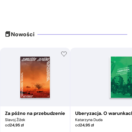
Nowości
Za późno na przebudzenie
Uberyzacja. O warunkac
Slavoj Žižek
Katarzyna Duda
od
24,95
zł
od
24,95
zł