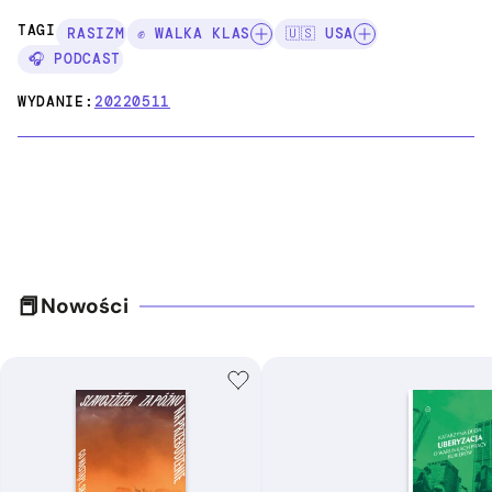
TAGI:
RASIZM
✊ WALKA KLAS
🇺🇸 USA
🎧 PODCAST
WYDANIE:
20220511
Nowości