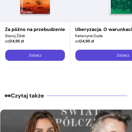
Za późno na przebudzenie
Uberyzacja. O warunkac
Slavoj Žižek
Katarzyna Duda
od
24,95
zł
od
24,95
zł
Zobacz
Zobacz
Czytaj także