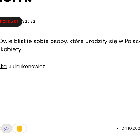
32:32
PODCAST
 Dwie bliskie sobie osoby, które urodziły się w Polsce
kobiety.
ska
,
Julia Ikonowicz
04.10.20