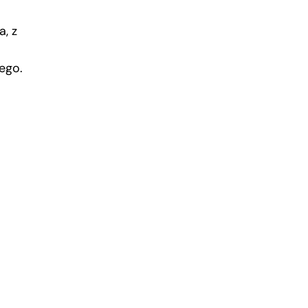
a, z
iego.