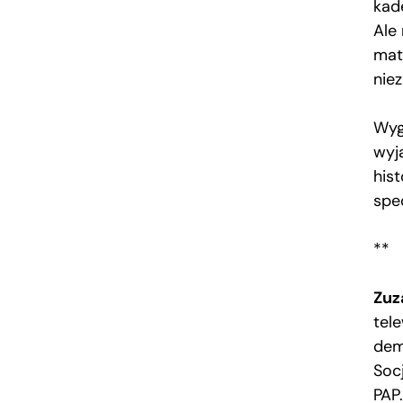
kad
Ale
mat
nie
Wyg
wyj
his
spe
**
Zuz
tel
demo
Soc
PAP.