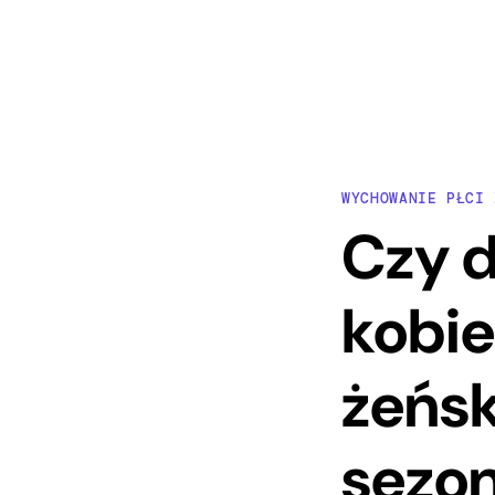
WYCHOWANIE PŁCI 
Czy d
kobie
żeńs
sezo