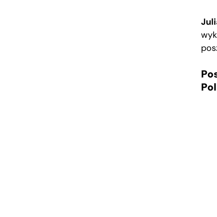
Jul
wyk
posz
Pos
Pol