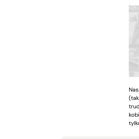
Nas
(ta
tru
kob
tylk