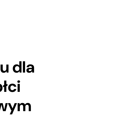
u dla
łci
owym