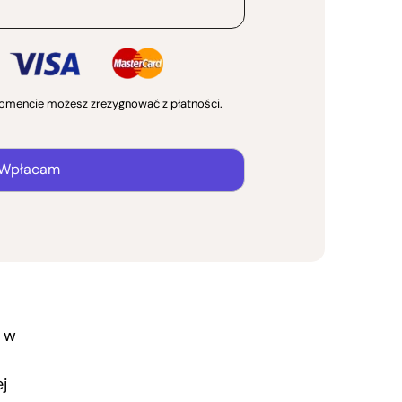
omencie możesz zrezygnować z płatności.
Wpłacam
ę w
j