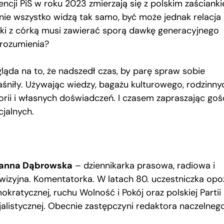
encji PiS w roku 2023 zmierzają się z polskim zaściank
 nie wszystko widzą tak samo, być może jednak relacja
ki z córką musi zawierać sporą dawkę generacyjnego
zrozumienia?
ląda na to, że nadszedł czas, by parę spraw sobie
aśniły. Używając wiedzy, bagażu kulturowego, rodzinny
torii i własnych doświadczeń. I czasem zapraszając goś
cjalnych.
anna Dąbrowska
– dziennikarka prasowa, radiowa i
ewizyjna. Komentatorka. W latach 80. uczestniczka opoz
kratycznej, ruchu Wolność i Pokój oraz polskiej Partii
jalistycznej. Obecnie zastępczyni redaktora naczelneg