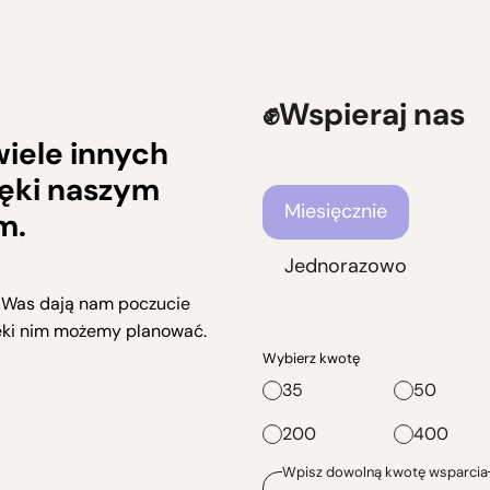
Wspieraj nas
wiele innych
ięki naszym
Częstotliwość wsparcia
Miesięcznie
m.
Jednorazowo
 Was dają nam poczucie
ęki nim możemy planować.
Wybierz kwotę
35
50
200
400
Wpisz dowolną kwotę wsparcia