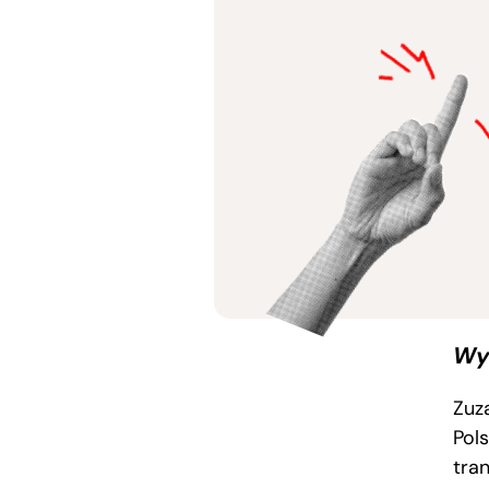
Wy
Zuza
Pols
tra