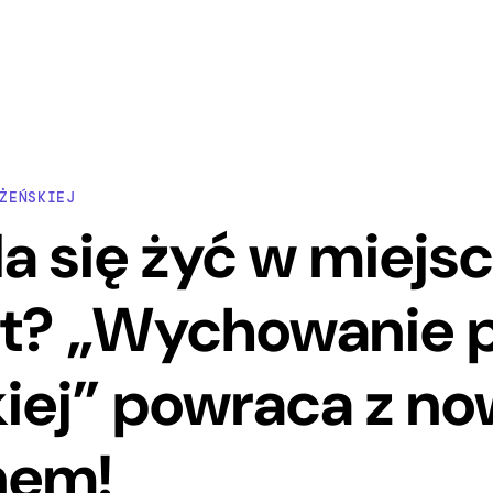
ŻEŃSKIEJ
a się żyć w miejsc
t? „Wychowanie p
kiej” powraca z n
nem!