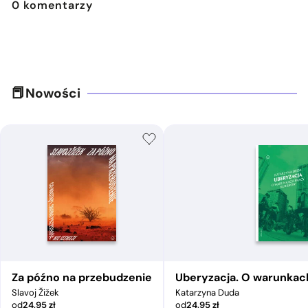
0
komentarzy
Nowości
Za późno na przebudzenie
Uberyzacja. O warunkac
Slavoj Žižek
Katarzyna Duda
od
24,95
zł
od
24,95
zł