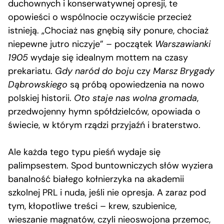
duchownych i konserwatywnej opresji, te
opowieści o wspólnocie oczywiście przecież
istnieją. „Chociaż nas gnębią siły ponure, chociaż
niepewne jutro niczyje” – początek
Warszawianki
1905
wydaje się idealnym mottem na czasy
prekariatu.
Gdy naród do boju
czy
Marsz Brygady
Dąbrowskiego
są próbą opowiedzenia na nowo
polskiej historii.
Oto staje nas wolna gromada
,
przedwojenny hymn spółdzielców, opowiada o
świecie, w którym rządzi przyjaźń i braterstwo.
Ale każda tego typu pieśń wydaje się
palimpsestem. Spod buntowniczych słów wyziera
banalność białego kołnierzyka na akademii
szkolnej PRL i nuda, jeśli nie opresja. A zaraz pod
tym, kłopotliwe treści – krew, szubienice,
wieszanie magnatów, czyli nieoswojona przemoc,