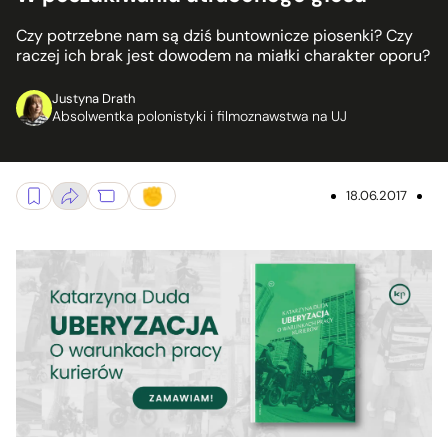
Czy potrzebne nam są dziś buntownicze piosenki? Czy
raczej ich brak jest dowodem na miałki charakter oporu?
Justyna Drath
Absolwentka polonistyki i filmoznawstwa na UJ
18.06.2017