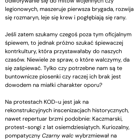
odwoływanie się do mitów wojennych czy
legionowych, maszeruje pierwsza brygada, rozwija
się rozmaryn, leje się krew i pogłębiają się rany.
Jeśli zatem szukamy czegoś poza tym oficjalnym
śpiewem, to jednak próżno szukać śpiewaczej
kontrkultury, która przystawałaby do naszych
czasów. Niewiele ze spraw, o które walczymy, da
się zaśpiewać. Tylko czy potrzebne nam są te
buntownicze piosenki czy raczej ich brak jest
dowodem na miałki charakter oporu?
Na protestach KOD-u jest jak na
rekonstrukcyjnych inscenizacjach historycznych,
nawet repertuar brzmi podobnie: Kaczmarski,
protest-songi z lat osiemdziesiątych. Kuriozalny,
pompatyczny
Czarny walc
wybrzmiewał na