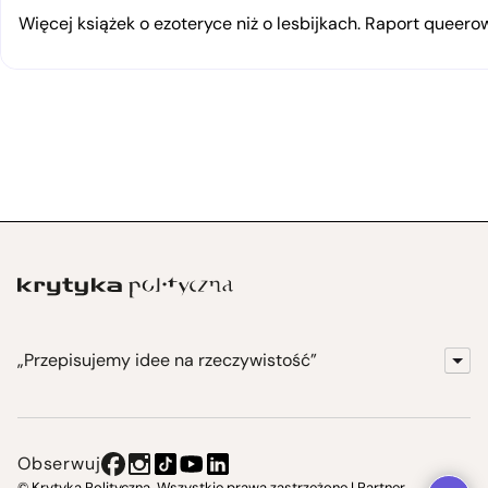
Więcej książek o ezoteryce niż o lesbijkach. Raport queerow
„Przepisujemy idee na rzeczywistość”
KrytykaPolityczna.pl
Wydawnictwo
Obserwuj
Instytut Krytyki Politycznej
© Krytyka Polityczna. Wszystkie prawa zastrzeżone | Partner