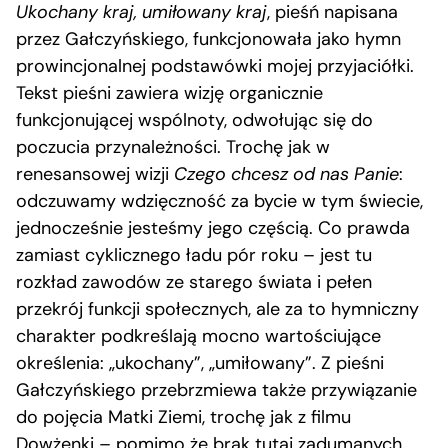
Ukochany kraj, umiłowany kraj
, pieśń napisana
przez Gałczyńskiego, funkcjonowała jako hymn
prowincjonalnej podstawówki mojej przyjaciółki.
Tekst pieśni zawiera wizję organicznie
funkcjonującej wspólnoty, odwołując się do
poczucia przynależności. Trochę jak w
renesansowej wizji
Czego chcesz od nas Panie
:
odczuwamy wdzięczność za bycie w tym świecie,
jednocześnie jesteśmy jego częścią. Co prawda
zamiast cyklicznego ładu pór roku – jest tu
rozkład zawodów ze starego świata i pełen
przekrój funkcji społecznych, ale za to hymniczny
charakter podkreślają mocno wartościujące
określenia: „ukochany”, „umiłowany”. Z pieśni
Gałczyńskiego przebrzmiewa także przywiązanie
do pojęcia Matki Ziemi, trochę jak z filmu
Dowżenki – pomimo że brak tutaj zadumanych