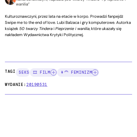
wanilia”
Kulturoznawczyni, przez lata na etacie w korpo. Prowadzi fanpejdż
Swipe me to the end of love. Lubi Balzaca i gry komputerowe. Autorka
książek
50 twarzy Tindera
i
Pieprzenie i wanilia
, które ukazały się
nakładem Wydawnictwa Krytyki Politycznej.
TAGI:
SEKS
🎞️ FILM
👩‍🦰 FEMINIZM
WYDANIE:
20190531