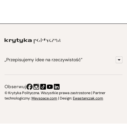
„Przepisujemy idee na rzeczywistość”
KrytykaPolityczna.pl
Wydawnictwo
Obserwuj
Instytut Krytyki Politycznej
© Krytyka Polityczna. Wszystkie prawa zastrzeżone | Partner
technologiczny:
Mevspace.com
| Design:
Ewastanczak.com
Jasna 10 Warszawa, Społeczna Instytucja Kultury
Świetlica w Cieszynie
Prześniona. Księgarnio-kawiarnia