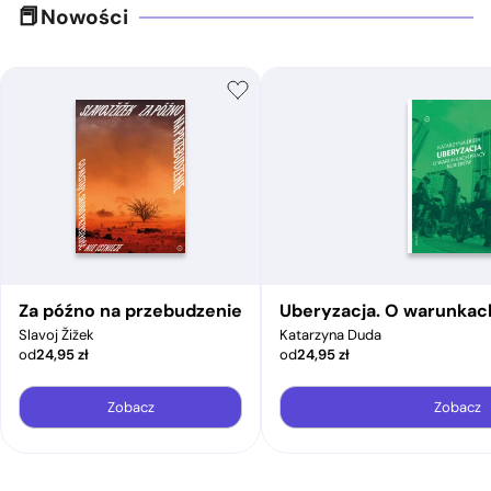
Nowości
Za późno na przebudzenie
Uberyzacja. O warunkac
Slavoj Žižek
Katarzyna Duda
od
24,95
zł
od
24,95
zł
Zobacz
Zobacz