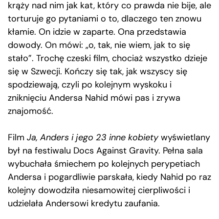
krąży nad nim jak kat, który co prawda nie bije, ale
torturuje go pytaniami o to, dlaczego ten znowu
kłamie. On idzie w zaparte. Ona przedstawia
dowody. On mówi: „o, tak, nie wiem, jak to się
stało”. Trochę czeski film, chociaż wszystko dzieje
się w Szwecji. Kończy się tak, jak wszyscy się
spodziewają, czyli po kolejnym wyskoku i
zniknięciu Andersa Nahid mówi pas i zrywa
znajomość.
Film
Ja, Anders i jego 23 inne kobiety
wyświetlany
był na festiwalu Docs Against Gravity. Pełna sala
wybuchała śmiechem po kolejnych perypetiach
Andersa i pogardliwie parskała, kiedy Nahid po raz
kolejny dowodziła niesamowitej cierpliwości i
udzielała Andersowi kredytu zaufania.