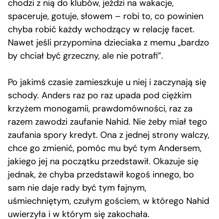
chodzi z nią do klubów, jeździ na wakacje,
spaceruje, gotuje, słowem – robi to, co powinien
chyba robić każdy wchodzący w relację facet.
Nawet jeśli przypomina dzieciaka z memu „bardzo
by chciał być grzeczny, ale nie potrafi”.
Po jakimś czasie zamieszkuje u niej i zaczynają się
schody. Anders raz po raz upada pod ciężkim
krzyżem monogamii, prawdomówności, raz za
razem zawodzi zaufanie Nahid. Nie żeby miał tego
zaufania spory kredyt. Ona z jednej strony walczy,
chce go zmienić, pomóc mu być tym Andersem,
jakiego jej na początku przedstawił. Okazuje się
jednak, że chyba przedstawił kogoś innego, bo
sam nie daje rady być tym fajnym,
uśmiechniętym, czułym gościem, w którego Nahid
uwierzyła i w którym się zakochała.