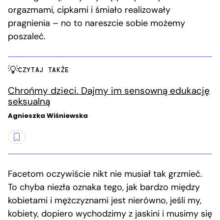
orgazmami, cipkami i śmiało realizowały
pragnienia – no to nareszcie sobie możemy
poszaleć.
CZYTAJ TAKŻE
Chrońmy dzieci. Dajmy im sensowną edukację
seksualną
Agnieszka Wiśniewska
Facetom oczywiście nikt nie musiał tak grzmieć.
To chyba niezła oznaka tego, jak bardzo między
kobietami i mężczyznami jest nierówno, jeśli my,
kobiety, dopiero wychodzimy z jaskini i musimy się