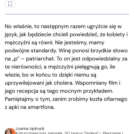
No właśnie, to następnym razem ugryźcie się w
język, jak będziecie chcieli powiedzieć, że kobiety i
mężczyźni są równi. Nie jesteśmy, mamy
podwójne standardy. Winę ponosi brzydkie słowo
na „p” – patriarchat. To on jest odpowiedzialny za
te nierówności, a mężczyźni pielęgnują go, ile
wlezie, bo w końcu to dzięki niemu są
uprzywilejowani jak cholera. Wspomniany film i
jego recepcja są tego mocnym przykładem.
Pamiętajmy o tym, zanim zrobimy kozła ofiarnego
z apki na smartfona.
Joanna Jędrusik
Kulturoznawczyni, napisała „50 twarzy Tindera” i „Pieprzenie i