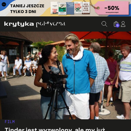
0
FILM
Tinder jest wyzwolony, ale my już