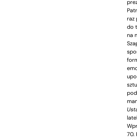
pre
Pat
raz
do 
na 
Sza
spos
for
emoc
upo
szt
pod
mam
Ust
lat
Wpr
70.