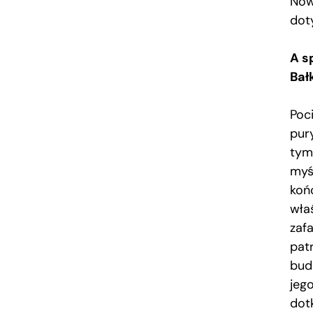
Now
dot
A s
Bał
Poc
pur
tym
myś
koń
wła
zaf
patr
budu
jego
dot