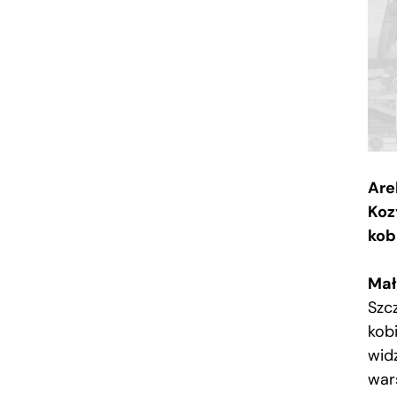
Are
Koz
kob
Mał
Szc
kob
wid
war