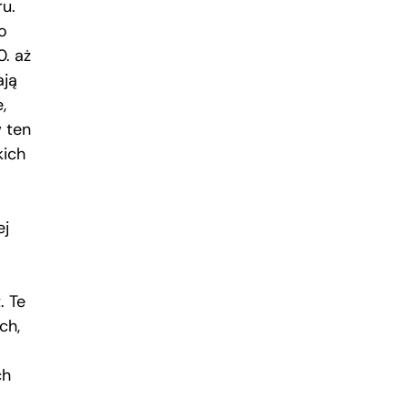
u.
o
0. aż
ają
,
w ten
kich
ej
. Te
ch,
ch