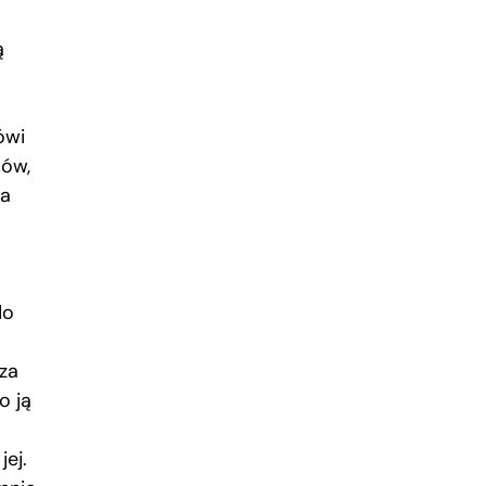
ą
ówi
wów,
ła
do
za
o ją
jej.