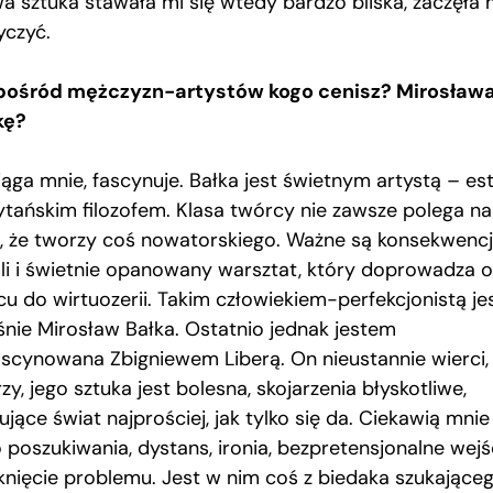
a sztuka stawała mi się wtedy bardzo bliska, zaczęła 
yczyć.
pośród mężczyzn-artystów kogo cenisz? Mirosław
kę?
iąga mnie, fascynuje. Bałka jest świetnym artystą – est
ytańskim filozofem. Klasa twórcy nie zawsze polega na
, że tworzy coś nowatorskiego. Ważne są konsekwenc
li i świetnie opanowany warsztat, który doprowadza 
cu do wirtuozerii. Takim człowiekiem-perfekcjonistą je
śnie Mirosław Bałka. Ostatnio jednak jestem
ascynowana Zbigniewem Liberą. On nieustannie wierci,
zy, jego sztuka jest bolesna, skojarzenia błyskotliwe,
jące świat najprościej, jak tylko się da. Ciekawią mnie
 poszukiwania, dystans, ironia, bezpretensjonalne wejśc
knięcie problemu. Jest w nim coś z biedaka szukające