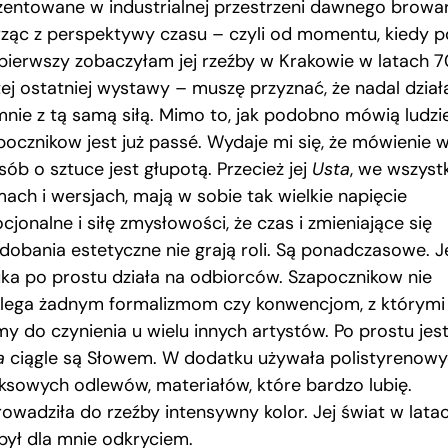
zentowane w industrialnej przestrzeni dawnego browar
rząc z perspektywy czasu – czyli od momentu, kiedy p
 pierwszy zobaczyłam jej rzeźby w Krakowie w latach 7
tej ostatniej wystawy – muszę przyznać, że nadal dział
mnie z tą samą siłą. Mimo to, jak podobno mówią ludzie
pocznikow jest już passé. Wydaje mi się, że mówienie 
ób o sztuce jest głupotą. Przecież jej
Usta
, we wszyst
mach i wersjach, mają w sobie tak wielkie napięcie
jonalne i siłę zmysłowości, że czas i zmieniające się
dobania estetyczne nie grają roli. Są ponadczasowe. J
uka po prostu działa na odbiorców. Szapocznikow nie
lega żadnym formalizmom czy konwencjom, z którymi
y do czynienia u wielu innych artystów. Po prostu jest
a
ciągle są Słowem. W dodatku używała polistyrenowy
eksowych odlewów, materiałów, które bardzo lubię.
owadziła do rzeźby intensywny kolor. Jej świat w lata
 był dla mnie odkryciem.