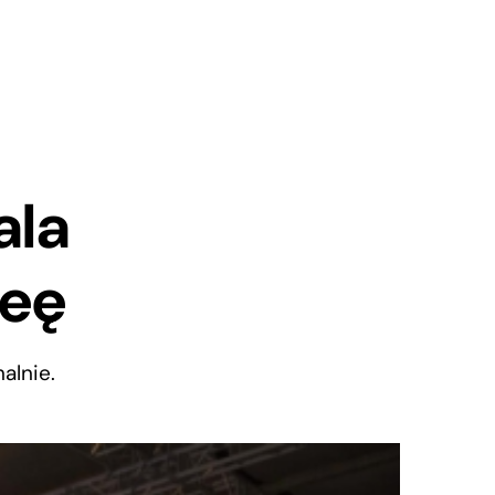
ala
deę
alnie.