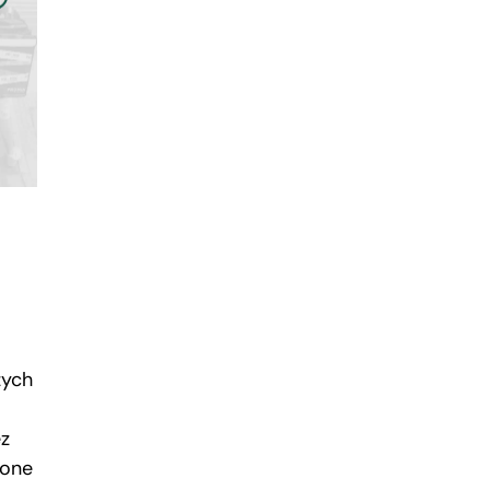
zych
ez
 one