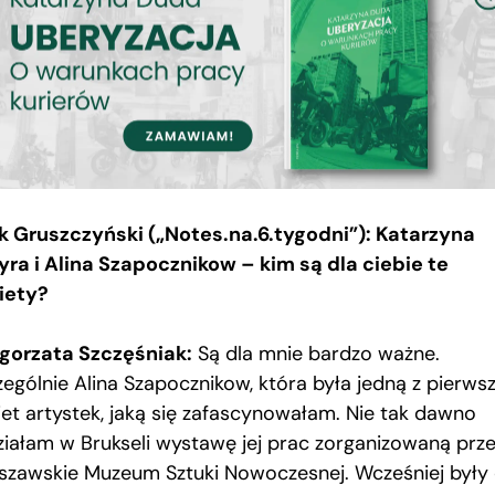
k Gruszczyński („Notes.na.6.tygodni”): Katarzyna
yra i Alina Szapocznikow – kim są dla ciebie te
iety?
gorzata Szczęśniak:
Są dla mnie bardzo ważne.
zególnie Alina Szapocznikow, która była jedną z pierws
iet artystek, jaką się zafascynowałam. Nie tak dawno
ziałam w Brukseli wystawę jej prac zorganizowaną prz
szawskie Muzeum Sztuki Nowoczesnej. Wcześniej były