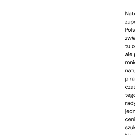
Nat
zupe
Pol
zwi
tu 
ale
mni
nat
pir
cza
teg
rad
jedn
cen
szu