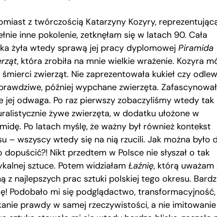
omiast z twórczością Katarzyny Kozyry, reprezentując
łnie inne pokolenie, zetknęłam się w latach 90. Cała
ska żyła wtedy sprawą jej pracy dyplomowej
Piramida
erząt
, która zrobiła na mnie wielkie wrażenie. Kozyra m
o śmierci zwierząt. Nie zaprezentowała kukieł czy odle
 prawdziwe, później wypchane zwierzęta. Zafascynowa
e jej odwaga. Po raz pierwszy zobaczyliśmy wtedy tak
uralistycznie żywe zwierzęta, w dodatku ułożone w
amidę. Po latach myślę, że ważny był również kontekst
su – wszyscy wtedy się na nią rzucili. Jak można było 
o dopuścić?! Nikt przedtem w Polsce nie słyszał o tak
ykalnej sztuce. Potem widziałam
Łaźnię
, którą uważam 
ą z najlepszych prac sztuki polskiej tego okresu. Bardz
ię! Podobało mi się podglądactwo, transformacyjność,
kanie prawdy w samej rzeczywistości, a nie imitowanie 