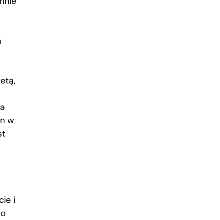
mnie
a
etą,
ja
on w
st
ie i
go