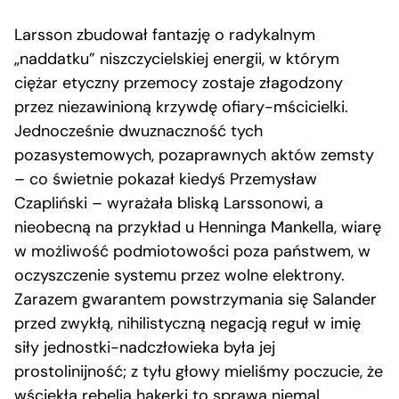
Larsson zbudował fantazję o radykalnym
„naddatku” niszczycielskiej energii, w którym
ciężar etyczny przemocy zostaje złagodzony
przez niezawinioną krzywdę ofiary-mścicielki.
Jednocześnie dwuznaczność tych
pozasystemowych, pozaprawnych aktów zemsty
– co świetnie pokazał kiedyś Przemysław
Czapliński – wyrażała bliską Larssonowi, a
nieobecną na przykład u Henninga Mankella, wiarę
w możliwość podmiotowości poza państwem, w
oczyszczenie systemu przez wolne elektrony.
Zarazem gwarantem powstrzymania się Salander
przed zwykłą, nihilistyczną negacją reguł w imię
siły jednostki-nadczłowieka była jej
prostolinijność; z tyłu głowy mieliśmy poczucie, że
wściekła rebelia hakerki to sprawa niemal