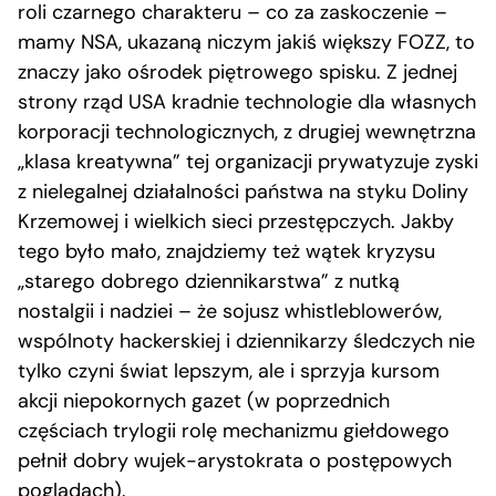
roli czarnego charakteru – co za zaskoczenie –
mamy NSA, ukazaną niczym jakiś większy FOZZ, to
znaczy jako ośrodek piętrowego spisku. Z jednej
strony rząd USA kradnie technologie dla własnych
korporacji technologicznych, z drugiej wewnętrzna
„klasa kreatywna” tej organizacji prywatyzuje zyski
z nielegalnej działalności państwa na styku Doliny
Krzemowej i wielkich sieci przestępczych. Jakby
tego było mało, znajdziemy też wątek kryzysu
„starego dobrego dziennikarstwa” z nutką
nostalgii i nadziei – że sojusz whistleblowerów,
wspólnoty hackerskiej i dziennikarzy śledczych nie
tylko czyni świat lepszym, ale i sprzyja kursom
akcji niepokornych gazet (w poprzednich
częściach trylogii rolę mechanizmu giełdowego
pełnił dobry wujek-arystokrata o postępowych
poglądach).