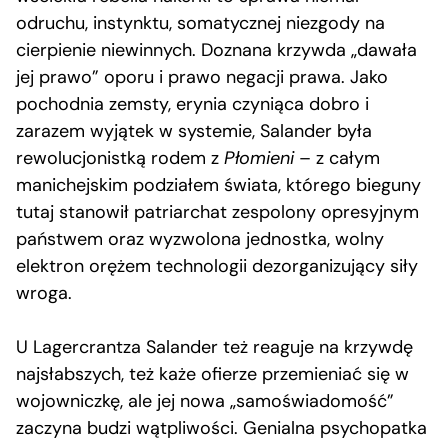
odruchu, instynktu, somatycznej niezgody na
cierpienie niewinnych. Doznana krzywda „dawała
jej prawo” oporu i prawo negacji prawa. Jako
pochodnia zemsty, erynia czyniąca dobro i
zarazem wyjątek w systemie, Salander była
rewolucjonistką rodem z
Płomieni
– z całym
manichejskim podziałem świata, którego bieguny
tutaj stanowił patriarchat zespolony opresyjnym
państwem oraz wyzwolona jednostka, wolny
elektron orężem technologii dezorganizujący siły
wroga.
U Lagercrantza Salander też reaguje na krzywdę
najsłabszych, też każe ofierze przemieniać się w
wojowniczkę, ale jej nowa „samoświadomość”
zaczyna budzi wątpliwości. Genialna psychopatka