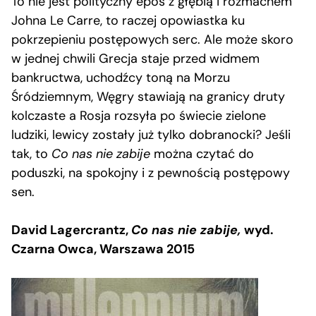
To nie jest polityczny epos z głębią i rozmachem
Johna Le Carre, to raczej opowiastka ku
pokrzepieniu postępowych serc. Ale może skoro
w jednej chwili Grecja staje przed widmem
bankructwa, uchodźcy toną na Morzu
Śródziemnym, Węgry stawiają na granicy druty
kolczaste a Rosja rozsyła po świecie zielone
ludziki, lewicy zostały już tylko dobranocki? Jeśli
tak, to
Co nas nie zabije
można czytać do
poduszki, na spokojny i z pewnością postępowy
sen.
David Lagercrantz,
Co nas nie zabije,
wyd.
Czarna Owca, Warszawa 2015