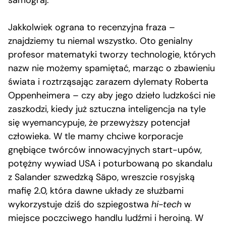
Jakkolwiek ograna to recenzyjna fraza –
znajdziemy tu niemal wszystko. Oto genialny
profesor matematyki tworzy technologie, których
nazw nie możemy spamiętać, marząc o zbawieniu
świata i roztrząsając zarazem dylematy Roberta
Oppenheimera – czy aby jego dzieło ludzkości nie
zaszkodzi, kiedy już sztuczna inteligencja na tyle
się wyemancypuje, że przewyższy potencjał
człowieka. W tle mamy chciwe korporacje
gnębiące twórców innowacyjnych start-upów,
potężny wywiad USA i poturbowaną po skandalu
z Salander szwedzką Säpo, wreszcie rosyjską
mafię 2.0, która dawne układy ze służbami
wykorzystuje dziś do szpiegostwa
hi-tech
w
miejsce poczciwego handlu ludźmi i heroiną. W