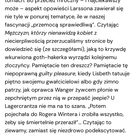
tomach. Bo przecież mroczny – i najciekawszy
może – aspekt opowieści Larssona zawierał się
nie tyle w ponurej tematyce, ile w naszej
fascynacji „przemocą sprawiedliwą”. Czytając
Mężczyzn, którzy nienawidzą kobiet
z
niecierpliwością przerzucaliśmy stronice by
dowiedzieć się (ze szczegółami), jaką to krzywdę
wkurwiona goth-hakerka wyrządzi kolejnemu
złoczyńcy. Pamiętacie ten dreszcz? Pamiętacie tę
niepoprawną
guilty pleasure
, kiedy Lisbeth tatuuje
piętno swojemu gwałcicielowi albo gdy zimno
patrzy, jak oprawca Wanger żywcem płonie w
zepchniętym przez nią w przepaść jeepie? U
Lagercrantza nie ma na to szans. „Potem
pojechała do Rogera Wintera i zrobiła wszystko,
żeby się śmiertelnie przeraził”… Czytając to
ziewamy, zamiast się niezdrowo podekscytować.