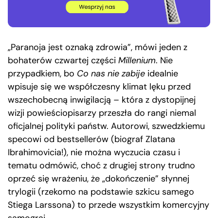
„Paranoja jest oznaką zdrowia”, mówi jeden z
bohaterów czwartej części
Millenium
. Nie
przypadkiem, bo
Co nas nie zabije
idealnie
wpisuje się we współczesny klimat lęku przed
wszechobecną inwigilacją – która z dystopijnej
wizji powieściopisarzy przeszła do rangi niemal
oficjalnej polityki państw. Autorowi, szwedzkiemu
specowi od bestsellerów (biograf Zlatana
Ibrahimovicia!), nie można wyczucia czasu i
tematu odmówić, choć z drugiej strony trudno
oprzeć się wrażeniu, że „dokończenie” słynnej
trylogii (rzekomo na podstawie szkicu samego
Stiega Larssona) to przede wszystkim komercyjny
samograj.