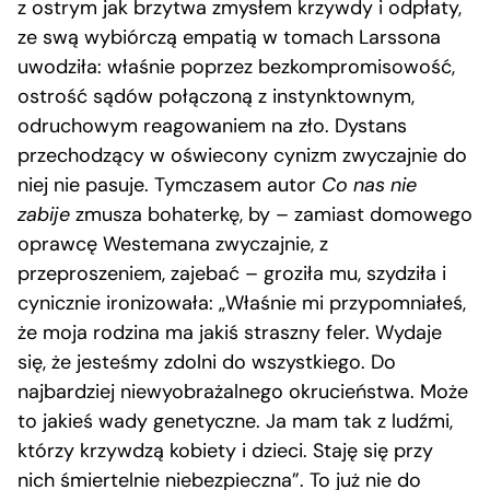
z ostrym jak brzytwa zmysłem krzywdy i odpłaty,
ze swą wybiórczą empatią w tomach Larssona
uwodziła: właśnie poprzez bezkompromisowość,
ostrość sądów połączoną z instynktownym,
odruchowym reagowaniem na zło. Dystans
przechodzący w oświecony cynizm zwyczajnie do
niej nie pasuje. Tymczasem autor
Co nas nie
zabije
zmusza bohaterkę, by – zamiast domowego
oprawcę Westemana zwyczajnie, z
przeproszeniem, zajebać – groziła mu, szydziła i
cynicznie ironizowała: „Właśnie mi przypomniałeś,
że moja rodzina ma jakiś straszny feler. Wydaje
się, że jesteśmy zdolni do wszystkiego. Do
najbardziej niewyobrażalnego okrucieństwa. Może
to jakieś wady genetyczne. Ja mam tak z ludźmi,
którzy krzywdzą kobiety i dzieci. Staję się przy
nich śmiertelnie niebezpieczna”. To już nie do