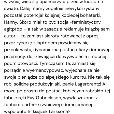
w życiu, więc się opancerzyła przeciw ludziom i
światu. Dalej mamy zupełnie niewykorzystany
pozostał potencjał kolejnej kobiecej bohaterki,
Hanny. Skoro miał to być socjal-feministyczny
agitprop – a tak w zasadzie reklamuje książkę sam
autor – to zamiast sieroty ratowanej z opresji
przez rycerkę z laptopem przydałaby się
pełnokrwista, dynamiczna postać ofiary domowej
przemocy, dojrzewająca do wyzwolenia i mocnej
podmiotowości. Tymczasem ta, zamiast się
porządnie wyemancypować, wyjechała za nie
swoje pieniądze do alpejskiego kurortu. Nie tak się
robi solidne produkcyjniaki, panie Lagercrantz! A
może po prostu do postaci kobiecych zabrakło tej
fabule ręki Evy Gabrielsson, wywłaszczonej z
tantiem partnerki życiowej i domniemanej
współautorki książek Larssona?