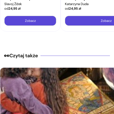
Slavoj Žižek
Katarzyna Duda
od
24,95
zł
od
24,95
zł
Zobacz
Zobacz
Czytaj także