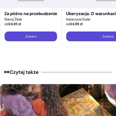
Za późno na przebudzenie
Uberyzacja. O warunkac
Slavoj Žižek
Katarzyna Duda
od
24,95
zł
od
24,95
zł
Zobacz
Zobacz
Czytaj także