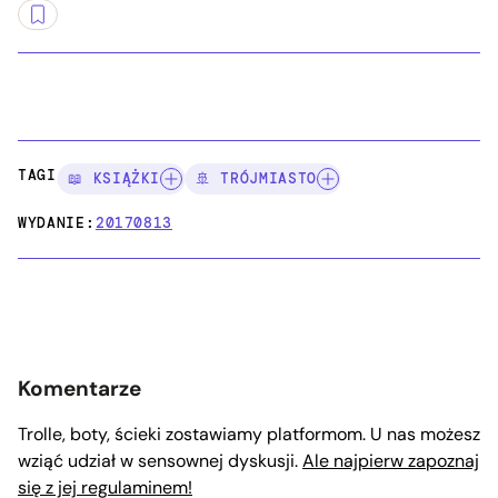
TAGI:
📖 KSIĄŻKI
🚢 TRÓJMIASTO
WYDANIE:
20170813
Komentarze
Trolle, boty, ścieki zostawiamy platformom. U nas możesz
wziąć udział w sensownej dyskusji.
Ale najpierw zapoznaj
się z jej regulaminem!