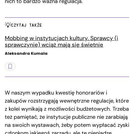
nich to bardzo ważna regulacja.
CZYTAJ TAKŻE
Mobbing w instytucjach kultury. Sprawcy (i
sprawczynie) wciąż mają się świetnie
Aleksandra Kumala
W naszym wypadku kwestię honorariów i
zakupów rozstrzygają wewnętrzne regulacje, które
z kolei wynikają z możliwości budżetowych. Trzeba
też pamiętać, że instytucje publiczne nie zarabiają
na swoich wystawach, żeby potem wypłacać zyski
członkom jakiegoś zarządu, ale te pieniądze