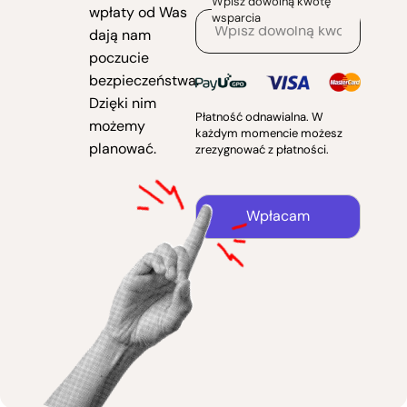
Wpisz dowolną kwotę
wpłaty od Was
wsparcia
dają nam
poczucie
bezpieczeństwa.
Dzięki nim
Płatność odnawialna. W
możemy
każdym momencie możesz
planować.
zrezygnować z płatności.
Wpłacam