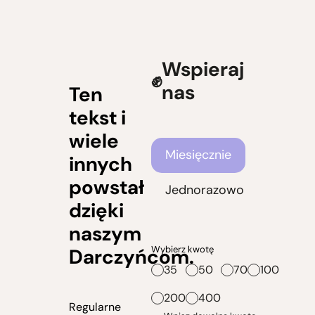
Wspieraj
nas
Ten
tekst i
wiele
Częstotliwość wsparcia
Miesięcznie
innych
powstał
Jednorazowo
dzięki
naszym
Wybierz kwotę
Darczyńcom.
35
50
70
100
200
400
Regularne