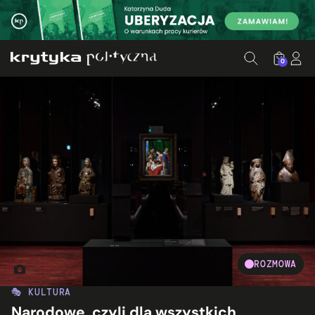
0
ROZMOWA
Źródło: Facebook.com/muzeum.narodowe.krakow
🎭 KULTURA
Narodowe, czyli dla wszystkich