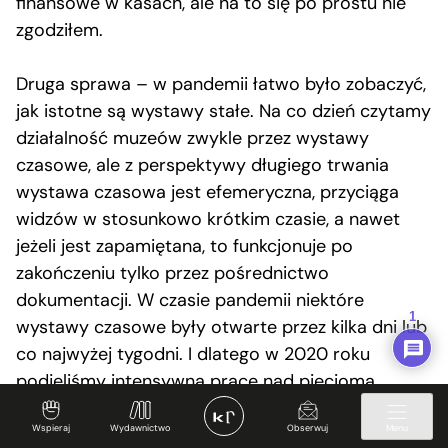
finansowe w kasach, ale na to się po prostu nie
zgodziłem.
Druga sprawa – w pandemii łatwo było zobaczyć,
jak istotne są wystawy stałe. Na co dzień czytamy
działalność muzeów zwykle przez wystawy
czasowe, ale z perspektywy długiego trwania
wystawa czasowa jest efemeryczna, przyciąga
widzów w stosunkowo krótkim czasie, a nawet
jeżeli jest zapamiętana, to funkcjonuje po
zakończeniu tylko przez pośrednictwo
dokumentacji. W czasie pandemii niektóre
1
wystawy czasowe były otwarte przez kilka dni lub
co najwyżej tygodni. I dlatego w 2020 roku
podjęliśmy intensywną pracę nad pięcioma
nowymi wystawami stałymi, które nasza
Wspieraj
Wydawnictwo
Obserwuj
Menu
publiczność zwiedza do dziś i które będą nam