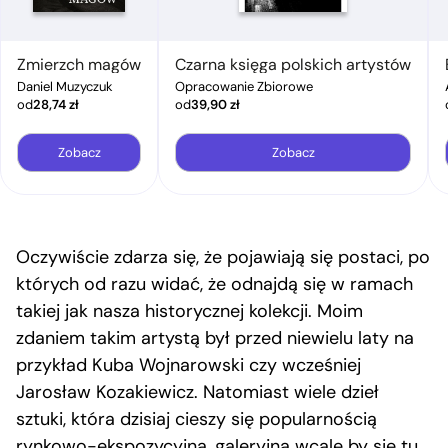
Zmierzch magów
Czarna księga polskich artystów
Daniel Muzyczuk
Opracowanie Zbiorowe
od
28,74
zł
od
39,90
zł
Zobacz
Zobacz
Oczywiście zdarza się, że pojawiają się postaci, po
których od razu widać, że odnajdą się w ramach
takiej jak nasza historycznej kolekcji. Moim
zdaniem takim artystą był przed niewielu laty na
przykład Kuba Wojnarowski czy wcześniej
Jarosław Kozakiewicz. Natomiast wiele dzieł
sztuki, która dzisiaj cieszy się popularnością
rynkowo-ekspozycyjną, galeryjną wcale by się tu