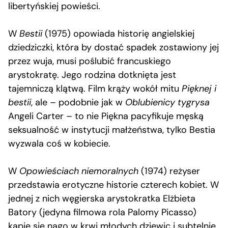
libertyńskiej powieści.
W
Bestii
(1975) opowiada historię angielskiej
dziedziczki, która by dostać spadek zostawiony jej
przez wuja, musi poślubić francuskiego
arystokratę. Jego rodzina dotknięta jest
tajemniczą klątwą. Film krąży wokół mitu
Pięknej i
bestii
, ale – podobnie jak w
Oblubienicy tygrysa
Angeli Carter – to nie Piękna pacyfikuje męską
seksualność w instytucji małżeństwa, tylko Bestia
wyzwala coś w kobiecie.
W
Opowieściach niemoralnych
(1974) reżyser
przedstawia erotyczne historie czterech kobiet. W
jednej z nich węgierska arystokratka Elżbieta
Batory (jedyna filmowa rola Palomy Picasso)
kąpie się nago w krwi młodych dziewic i subtelnie