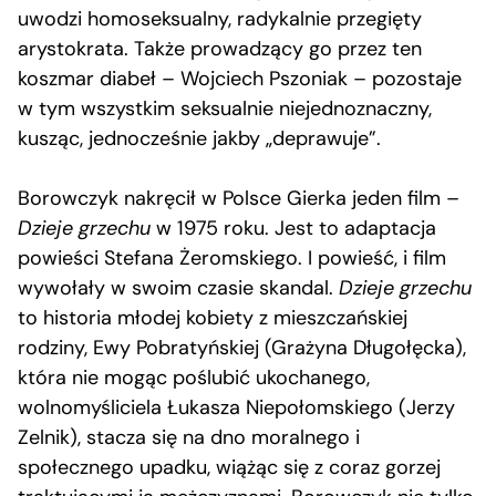
uwodzi homoseksualny, radykalnie przegięty
arystokrata. Także prowadzący go przez ten
koszmar diabeł – Wojciech Pszoniak – pozostaje
w tym wszystkim seksualnie niejednoznaczny,
kusząc, jednocześnie jakby „deprawuje”.
Borowczyk nakręcił w Polsce Gierka jeden film –
Dzieje grzechu
w 1975 roku. Jest to adaptacja
powieści Stefana Żeromskiego. I powieść, i film
wywołały w swoim czasie skandal.
Dzieje grzechu
to historia młodej kobiety z mieszczańskiej
rodziny, Ewy Pobratyńskiej (Grażyna Długołęcka),
która nie mogąc poślubić ukochanego,
wolnomyśliciela Łukasza Niepołomskiego (Jerzy
Zelnik), stacza się na dno moralnego i
społecznego upadku, wiążąc się z coraz gorzej