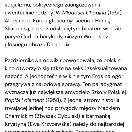
socjalizmu, politycznego zaangażowania,
ewentualnie rodziny. W
Młodości Chopina
(1951)
Aleksandra Forda głośna był scena z Hanną
Skarżanką, która z odsłoniętym biustem wiedzie
paryski lud na barykady, niczym Wolność z
głośnego obrazu Delacroix.
Październikowa odwilż spowodowała, że polskie
kino otworzyło się także na seks i zseksualizowaną
nagość. A jednocześnie w kinie tym Eros na ogół
przegrywa z narodową sprawą. Ten paradygmat
wyznacza już największe arcydzieło Szkoły Polskiej,
Popiół i diament
(1958). Z jednej strony historia
trwającej jednej noc przygody między Maćkiem
Chełmickim (Zbyszek Cybulski) a barmanką
Krystyną (Ewa Krzyżewska) należy do najbardziej
erotycznych w polskim kinie. Przypomina ona