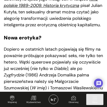
polskie 1989-2009. Historia krytyczna
pisał Julian
Kutyła, ten seksualny dramat można czytać jako
alegorię transformacji: uwiedzenia polskiego
inteligenta przez erotyczną obietnicę kapitalizmu.
Nowa erotyka?
Dopiero w ostatnich latach pojawiają się filmy na
poważnie próbujące pokazywać seks, nie tylko ten
hetero. Wątki queerowe pojawiały się oczywiście
już wcześniej (nie tylko w
Diable)
, ale po
Zygfrydzie
(1986) Andrzeja Domalika palma
pierwszeństwa należy się Małgorzacie
Szumowskiej (
W imię
) i Tomaszowi Wasilewskiemu
(
Płynące wieżowce
). Silnie erotyczna jest wizja
powstania warszawskiego w
Mieście 44
, pojawia
Wspieraj
Wydawnictwo
Obserwuj
Menu