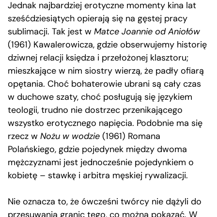
Jednak najbardziej erotyczne momenty kina lat
sześćdziesiątych opierają się na gęstej pracy
sublimacji. Tak jest w
Matce Joannie od Aniołów
(1961) Kawalerowicza, gdzie obserwujemy historię
dziwnej relacji księdza i przełożonej klasztoru;
mieszkające w nim siostry wierzą, że padły ofiarą
opętania. Choć bohaterowie ubrani są cały czas
w duchowe szaty, choć posługują się językiem
teologii, trudno nie dostrzec przenikającego
wszystko erotycznego napięcia. Podobnie ma się
rzecz w
Nożu w wodzie
(1961) Romana
Polańskiego, gdzie pojedynek między dwoma
mężczyznami jest jednocześnie pojedynkiem o
kobietę – stawkę i arbitra męskiej rywalizacji.
Nie oznacza to, że ówcześni twórcy nie dążyli do
przesuwania granic tego, co można pokazać. W