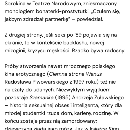
Sorokina w Teatrze Narodowym, zniesmaczony
monologiem bohaterki-prostytutki. „Czułem się,
jakbym zdradzał partnerkę” – powiedział.
Z drugiej strony, jeśli seks po ’89 pojawia się na
ekranie, to w kontekście backlashu, nowej
mizoginii, kryzysu męskości. Rzadko bywa radosny.
Próby stworzenia nawet mrocznego polskiego
kina erotycznego (
Ciemna strona Wenus
Radosława Piwowarskiego z 1997 roku) też nie
należały do udanych. Niezwykłym wyjątkiem
pozostaje
Szamanka
(1995) Andrzeja Żuławskiego
– historia seksualnej obsesji inteligenta, który dla
młodej studentki rzuca dom, karierę, rodzinę. W
końcu zostaje przez nią zamordowany;
dziewczyna zjada jego mózg. Jak w książce
Kino