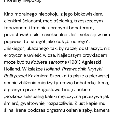
moralny niepokój.
Kino moralnego niepokoju, z jego blokowiskiem,
cienkimi ścianami, meblościanką, trzeszczącym
tapczanem i fatalnie ubranymi bohaterami,
pozostawało silnie aseksualne. Jeśli seks się w nim
pojawiał, to na ogół jako coś „brudnego”,
„niskiego”, ukazanego tak, by raczej odstraszyć, niż
erotycznie uwieść widza. Najlepszym przykładem
może być tu
Kobieta samotna
(1981) Agnieszki
Holland. W książce
Holland. Przewodnik Krytyki
Politycznej
Kazimiera Szczuka ta pisze o pierwszej
scenie zbliżenia między tytułową bohaterką, Ireną,
a granym przez Bogusława Lindę Jackiem:
„Rozkosz seksualną kaleki mężczyzna przeżywa jak
śmierć, gwałtownie, rozpaczliwie. Z ust kapie mu
ślina. Irena podczas orgazmu osłania zęby, kamera