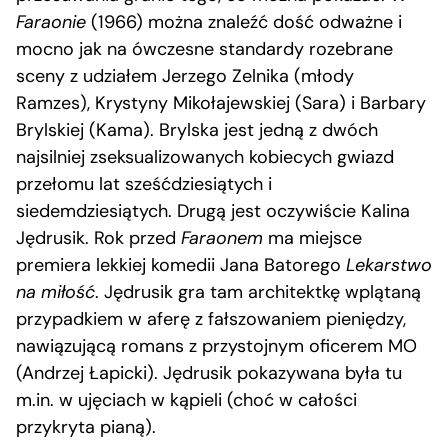
Faraonie
(1966) można znaleźć dość odważne i
mocno jak na ówczesne standardy rozebrane
sceny z udziałem Jerzego Zelnika (młody
Ramzes), Krystyny Mikołajewskiej (Sara) i Barbary
Brylskiej (Kama). Brylska jest jedną z dwóch
najsilniej zseksualizowanych kobiecych gwiazd
przełomu lat sześćdziesiątych i
siedemdziesiątych. Drugą jest oczywiście Kalina
Jędrusik. Rok przed
Faraonem
ma miejsce
premiera lekkiej komedii Jana Batorego
Lekarstwo
na miłość
. Jędrusik gra tam architektkę wplątaną
przypadkiem w aferę z fałszowaniem pieniędzy,
nawiązującą romans z przystojnym oficerem MO
(Andrzej Łapicki). Jędrusik pokazywana była tu
m.in. w ujęciach w kąpieli (choć w całości
przykryta pianą).