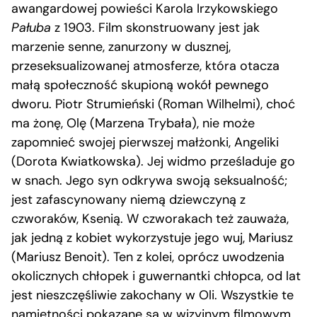
awangardowej powieści Karola Irzykowskiego
Pałuba
z 1903. Film skonstruowany jest jak
marzenie senne, zanurzony w dusznej,
przeseksualizowanej atmosferze, która otacza
małą społeczność skupioną wokół pewnego
dworu. Piotr Strumieński (Roman Wilhelmi), choć
ma żonę, Olę (Marzena Trybała), nie może
zapomnieć swojej pierwszej małżonki, Angeliki
(Dorota Kwiatkowska). Jej widmo prześladuje go
w snach. Jego syn odkrywa swoją seksualność;
jest zafascynowany niemą dziewczyną z
czworaków, Ksenią. W czworakach też zauważa,
jak jedną z kobiet wykorzystuje jego wuj, Mariusz
(Mariusz Benoit). Ten z kolei, oprócz uwodzenia
okolicznych chłopek i guwernantki chłopca, od lat
jest nieszczęśliwie zakochany w Oli. Wszystkie te
namiętności pokazane są w wizyjnym filmowym