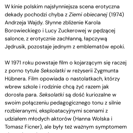
W kinie polskim najsłynniejsza scena erotyczna
dekady pochodzi chyba z
Ziemi obiecanej
(1974)
Andrzeja Wajdy. Słynne zbliżenie Karola
Borowieckiego i Lucy Zuckerowej w pędzącej
salonce, z erotycznie zachłanną, łapczywą
Jędrusik, pozostaje jednym z emblematów epoki.
W 1971 roku powstaje film o kojarzącym się raczej
z porno tytule
Seksolatki
w reżyserii Zygmunta
Hübnera. Film opowiada o nastolatkach, którzy
wbrew szkole i rodzinie chcą żyć razem jak
dorosła para.
Seksolatki
są dość kuriozalne w
swoim połączeniu pedagogicznego tonu z silnie
rozbieranymi, eksploatacyjnymi scenami z
udziałem młodych aktorów (Hanna Wolska i
Tomasz Ficner), ale były też ważnym symptomem