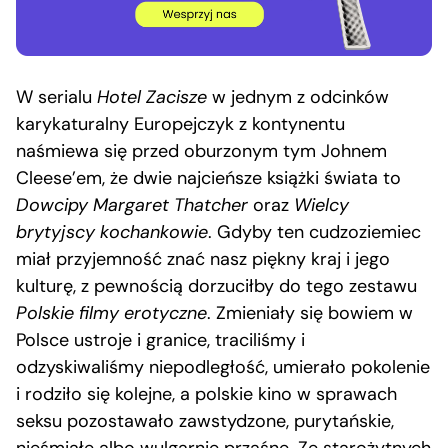
W serialu
Hotel Zacisze
w jednym z odcinków
karykaturalny Europejczyk z kontynentu
naśmiewa się przed oburzonym tym Johnem
Cleese’em, że dwie najcieńsze książki świata to
Dowcipy Margaret Thatcher
oraz
Wielcy
brytyjscy kochankowie
. Gdyby ten cudzoziemiec
miał przyjemność znać nasz piękny kraj i jego
kulturę, z pewnością dorzuciłby do tego zestawu
Polskie filmy erotyczne
. Zmieniały się bowiem w
Polsce ustroje i granice, traciliśmy i
odzyskiwaliśmy niepodległość, umierało pokolenie
i rodziło się kolejne, a polskie kino w sprawach
seksu pozostawało zawstydzone, purytańskie,
nieśmiałe albo wulgarnie przaśne. Ze starożytnych