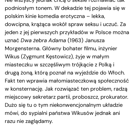
Nie wszyscy jednak chcą o seksie rozmawiać tak
podniosłym tonem. W dekadzie tej pojawia się w
polskim kinie komedia erotyczna – lekka,
dowcipna, krążąca wokół spraw seksu i uczuć. Za
jeden z jej pierwszych przykładów w Polsce można
uznać
Dwa żebra Adama
(1963) Janusza
Morgensterna. Główny bohater filmu, inżynier
Wikus (Zygmunt Kęstowicz), żyje w małym
miasteczku w szczęśliwym trójkącie z Polką i
drugą żoną, którą poznał na wyjeździe do Włoch.
Fakt ten wprawia małomiasteczkową społeczność
w konsternację. Jak rozwiązać ten problem, radzą
miejscowy sekretarz partii, proboszcz, prokurator.
Dużo się tu o tym niekonwencjonalnym układzie
mówi, do sypialni państwa Wikusów jednak ani
razu nie zaglądamy.