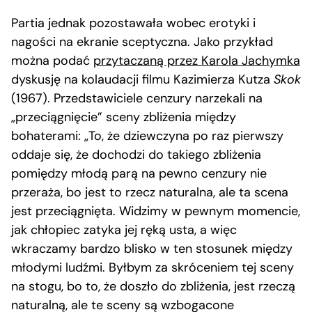
Partia jednak pozostawała wobec erotyki i
nagości na ekranie sceptyczna. Jako przykład
można podać
przytaczaną przez Karola Jachymka
dyskusję na kolaudacji filmu Kazimierza Kutza
Skok
(1967). Przedstawiciele cenzury narzekali na
„przeciągnięcie” sceny zbliżenia między
bohaterami: „To, że dziewczyna po raz pierwszy
oddaje się, że dochodzi do takiego zbliżenia
pomiędzy młodą parą na pewno cenzury nie
przeraża, bo jest to rzecz naturalna, ale ta scena
jest przeciągnięta. Widzimy w pewnym momencie,
jak chłopiec zatyka jej ręką usta, a więc
wkraczamy bardzo blisko w ten stosunek między
młodymi ludźmi. Byłbym za skróceniem tej sceny
na stogu, bo to, że doszło do zbliżenia, jest rzeczą
naturalną, ale te sceny są wzbogacone