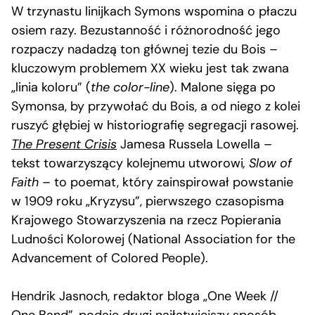
W trzynastu linijkach Symons wspomina o płaczu
osiem razy. Bezustanność i różnorodność jego
rozpaczy nadadzą ton głównej tezie du Bois –
kluczowym problemem XX wieku jest tak zwana
„linia koloru” (
the color-line
). Malone sięga po
Symonsa, by przywołać du Bois, a od niego z kolei
ruszyć głębiej w historiografię segregacji rasowej.
The Present Crisis
Jamesa Russela Lowella –
tekst towarzyszący kolejnemu utworowi
, Slow of
Faith
– to poemat, który zainspirował powstanie
w 1909 roku „Kryzysu”, pierwszego czasopisma
Krajowego Stowarzyszenia na rzecz Popierania
Ludności Kolorowej (National Association for the
Advancement of Colored People).
Hendrik Jasnoch, redaktor bloga „One Week //
One Band”,
podaje drugi najłatwiejszy sposób