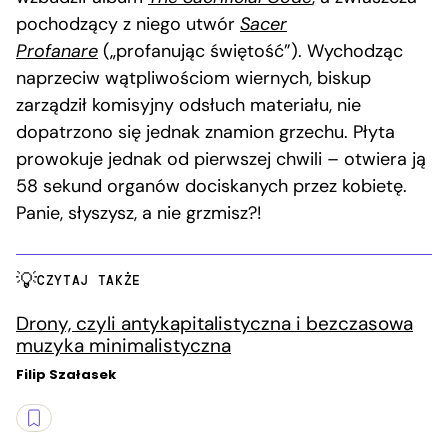
pochodzący z niego utwór
Sacer
Profanare
(„profanując świętość”). Wychodząc
naprzeciw wątpliwościom wiernych, biskup
zarządził komisyjny odsłuch materiału, nie
dopatrzono się jednak znamion grzechu. Płyta
prowokuje jednak od pierwszej chwili – otwiera ją
58 sekund organów dociskanych przez kobietę.
Panie, słyszysz, a nie grzmisz?!
CZYTAJ TAKŻE
Drony, czyli antykapitalistyczna i bezczasowa
muzyka minimalistyczna
Filip Szałasek