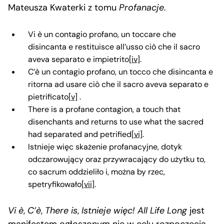
Mateusza Kwaterki z tomu
Profanacje
.
Vi è un contagio profano, un toccare che
disincanta e restituisce all’usso ciò che il sacro
aveva separato e impietrito
[iv]
.
C’è un contagio profano, un tocco che disincanta e
ritorna ad usare ciò che il sacro aveva separato e
pietrificato
[v]
.
There is a profane contagion, a touch that
disenchants and returns to use what the sacred
had separated and petrified
[vi]
.
Istnieje więc skażenie profanacyjne, dotyk
odczarowujący oraz przywracający do użytku to,
co sacrum oddzieliło i, można by rzec,
spetryfikowało
[vii]
.
Vi è
,
C’è
,
There is
,
Istnieje więc!
All Life Long
jest