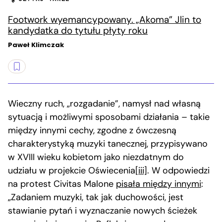
Footwork wyemancypowany. „Akoma” Jlin to
kandydatka do tytułu płyty roku
Paweł Klimczak
Wieczny ruch, „rozgadanie”, namysł nad własną
sytuacją i możliwymi sposobami działania – takie
między innymi cechy, zgodne z ówczesną
charakterystyką muzyki tanecznej, przypisywano
w XVIII wieku kobietom jako niezdatnym do
udziału w projekcie Oświecenia
[iii]
. W odpowiedzi
na protest Civitas Malone
pisała między innymi
:
„Zadaniem muzyki, tak jak duchowości, jest
stawianie pytań i wyznaczanie nowych ścieżek