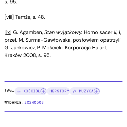
s. 95.
[viii]
Tamże, s. 48.
[ix]
G. Agamben,
Stan wyjątkowy.
Homo sacer
II, 1
,
przeł. M. Surma-Gawłowska, posłowiem opatrzyli
G. Jankowicz, P. Mościcki, Korporacja Ha!art,
Kraków 2008, s. 95.
TAGI:
⛪ KOŚCIÓŁ
HERSTORY
🎶 MUZYKA
WYDANIE:
20240503