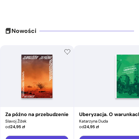
Nowości
Za późno na przebudzenie
Uberyzacja. O warunkac
Slavoj Žižek
Katarzyna Duda
od
24,95
zł
od
24,95
zł