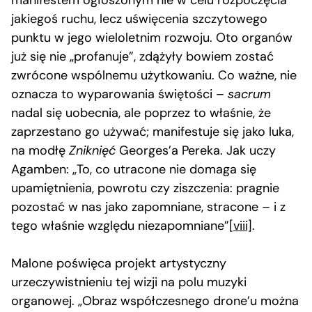
manifestem ogłoszonym nie w celu rozpoczęcia
jakiegoś ruchu, lecz uświęcenia szczytowego
punktu w jego wieloletnim rozwoju. Oto organów
już się nie „profanuje”, zdążyły bowiem zostać
zwrócone wspólnemu użytkowaniu. Co ważne, nie
oznacza to wyparowania świętości –
sacrum
nadal się uobecnia, ale poprzez to właśnie, że
zaprzestano go używać; manifestuje się jako luka,
na modłę
Zniknięć
Georges’a Pereka. Jak uczy
Agamben: „To, co utracone nie domaga się
upamiętnienia, powrotu czy ziszczenia: pragnie
pozostać w nas jako zapomniane, stracone – i z
tego właśnie względu niezapomniane”
[viii]
.
Malone poświęca projekt artystyczny
urzeczywistnieniu tej wizji na polu muzyki
organowej. „Obraz współczesnego drone’u można