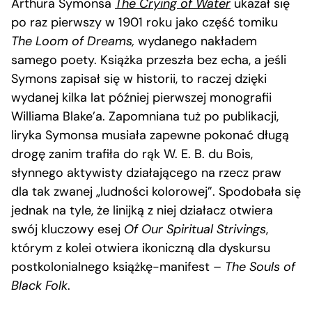
Arthura Symonsa
The Crying of Water
ukazał się
po raz pierwszy w 1901 roku jako część tomiku
The Loom of Dreams,
wydanego nakładem
samego poety. Książka przeszła bez echa, a jeśli
Symons zapisał się w historii, to raczej dzięki
wydanej kilka lat później pierwszej monografii
Williama Blake’a. Zapomniana tuż po publikacji,
liryka Symonsa musiała zapewne pokonać długą
drogę zanim trafiła do rąk W. E. B. du Bois,
słynnego aktywisty działającego na rzecz praw
dla tak zwanej „ludności kolorowej”. Spodobała się
jednak na tyle, że linijką z niej działacz otwiera
swój kluczowy esej
Of Our Spiritual Strivings
,
którym z kolei otwiera ikoniczną dla dyskursu
postkolonialnego książkę-manifest –
The Souls of
Black Folk
.