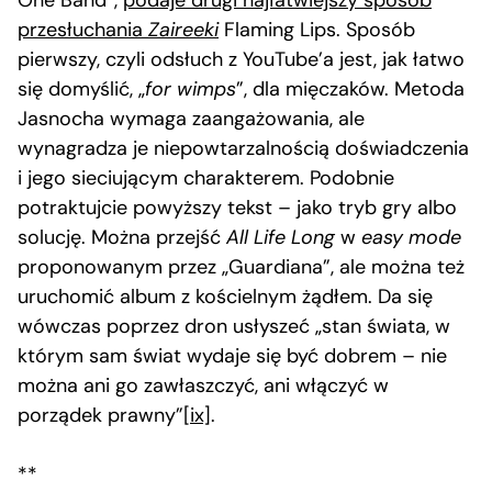
przesłuchania
Zaireeki
Flaming Lips. Sposób
pierwszy, czyli odsłuch z YouTube’a jest, jak łatwo
się domyślić, „
for wimps
”, dla mięczaków. Metoda
Jasnocha wymaga zaangażowania, ale
wynagradza je niepowtarzalnością doświadczenia
i jego sieciującym charakterem. Podobnie
potraktujcie powyższy tekst – jako tryb gry albo
solucję. Można przejść
All Life Long
w
easy mode
proponowanym przez „Guardiana”, ale można też
uruchomić album z kościelnym żądłem. Da się
wówczas poprzez dron usłyszeć „stan świata, w
którym sam świat wydaje się być dobrem – nie
można ani go zawłaszczyć, ani włączyć w
porządek prawny”
[ix]
.
**