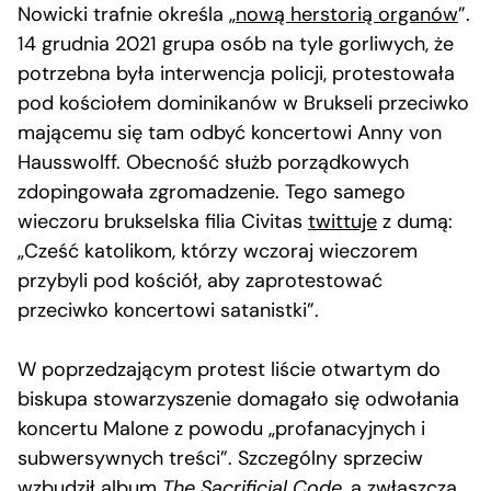
Nowicki trafnie określa „
nową herstorią organów
”.
14 grudnia 2021 grupa osób na tyle gorliwych, że
potrzebna była interwencja policji, protestowała
pod kościołem dominikanów w Brukseli przeciwko
mającemu się tam odbyć koncertowi Anny von
Hausswolff. Obecność służb porządkowych
zdopingowała zgromadzenie. Tego samego
wieczoru brukselska filia Civitas
twittuje
z dumą:
„Cześć katolikom, którzy wczoraj wieczorem
przybyli pod kościół, aby zaprotestować
przeciwko koncertowi satanistki”.
W poprzedzającym protest liście otwartym do
biskupa stowarzyszenie domagało się odwołania
koncertu Malone z powodu „profanacyjnych i
subwersywnych treści”. Szczególny sprzeciw
wzbudził album
The Sacrificial Code
, a zwłaszcza