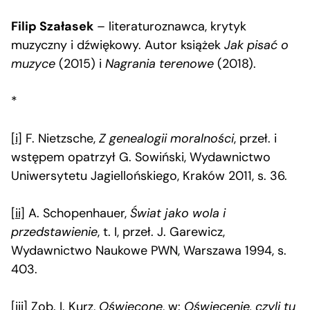
Filip Szałasek
– literaturoznawca, krytyk
muzyczny i dźwiękowy. Autor książek
Jak pisać o
muzyce
(2015) i
Nagrania terenowe
(2018).
*
[i]
F. Nietzsche,
Z genealogii moralności
, przeł. i
wstępem opatrzył G. Sowiński, Wydawnictwo
Uniwersytetu Jagiellońskiego, Kraków 2011, s. 36.
[ii]
A. Schopenhauer,
Świat jako wola i
przedstawienie
, t. I, przeł. J. Garewicz,
Wydawnictwo Naukowe PWN, Warszawa 1994, s.
403.
[iii]
Zob. I. Kurz,
Oświecone
, w:
Oświecenie, czyli tu