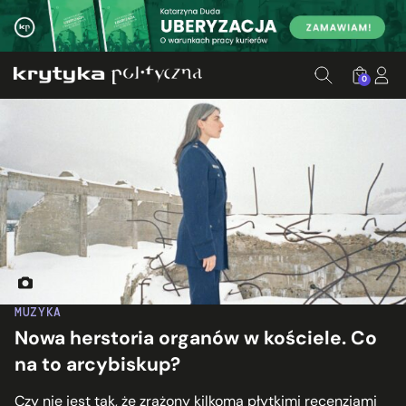
0
Fragment okładki „All Life Long” Kali Malone
MUZYKA
Nowa herstoria organów w kościele. Co
na to arcybiskup?
Czy nie jest tak, że zrażony kilkoma płytkimi recenzjami