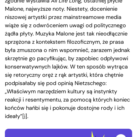
zgodnie wystawia
All Life Long,
ostatniej płycie
Malone, najwyższe noty. Niestety, docenienie
niszowej artystki przez mainstreamowe media
wiąże się z odwróceniem uwagi od politycznego
żądła płyty. Muzyka Malone jest tak nieodłącznie
sprzężona z kontekstem filozoficznym, że prasa
była zmuszona o nim wspomnieć, zarazem jednak
skrzętnie go pacyfikując, by zapobiec odpływowi
konserwatywnych lajków. W ten sposób wytrąca
się retoryczny oręż z rąk artystki, która chętnie
podpisałaby się pod opinią Nietzschego:
„Właściwym narzędziem kultury są instynkty
reakcji i resentymentu, za pomocą których koniec
końców hańbi się i pokonuje dostojne rody i ich
ideały”
[i]
.