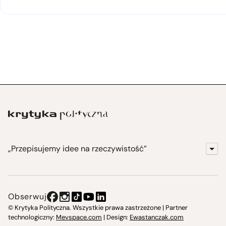
„Przepisujemy idee na rzeczywistość”
KrytykaPolityczna.pl
Wydawnictwo
Obserwuj
Instytut Krytyki Politycznej
© Krytyka Polityczna. Wszystkie prawa zastrzeżone | Partner
technologiczny:
Mevspace.com
| Design:
Ewastanczak.com
Jasna 10 Warszawa, Społeczna Instytucja Kultury