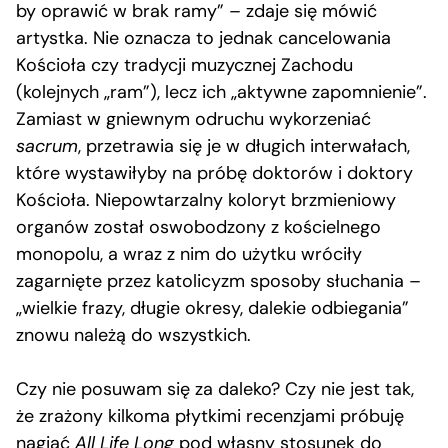
by oprawić w brak ramy” – zdaje się mówić
artystka. Nie oznacza to jednak cancelowania
Kościoła czy tradycji muzycznej Zachodu
(kolejnych „ram”), lecz ich „aktywne zapomnienie”.
Zamiast w gniewnym odruchu wykorzeniać
sacrum
, przetrawia się je w długich interwałach,
które wystawiłyby na próbę doktorów i doktory
Kościoła. Niepowtarzalny koloryt brzmieniowy
organów został oswobodzony z kościelnego
monopolu, a wraz z nim do użytku wróciły
zagarnięte przez katolicyzm sposoby słuchania –
„wielkie frazy, długie okresy, dalekie odbiegania”
znowu należą do wszystkich.
Czy nie posuwam się za daleko? Czy nie jest tak,
że zrażony kilkoma płytkimi recenzjami próbuję
nagiąć
All Life Long
pod własny stosunek do