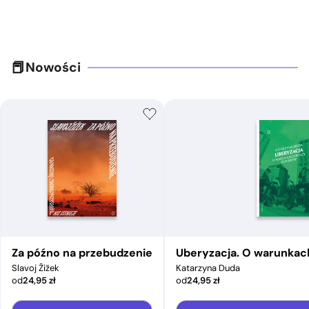
Nowości
Za późno na przebudzenie
Uberyzacja. O warunkac
Slavoj Žižek
Katarzyna Duda
od
24,95
zł
od
24,95
zł