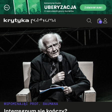
0
WSPOMINAJĄC PROF. BAUMANA
Interregnum się kończy?