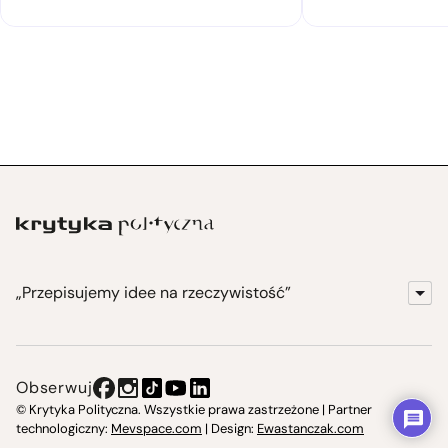
„Przepisujemy idee na rzeczywistość”
KrytykaPolityczna.pl
Wydawnictwo
Obserwuj
Instytut Krytyki Politycznej
© Krytyka Polityczna. Wszystkie prawa zastrzeżone | Partner
technologiczny:
Mevspace.com
| Design:
Ewastanczak.com
Jasna 10 Warszawa, Społeczna Instytucja Kultury