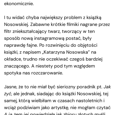
ekonomicznie.
I tu widać chyba największy problem z książką
Nosowskiej. Zabawne krótkie filmiki nagrane przez
filtr zniekształcający twarz, tworzący w ten
sposób nową instagramową postać, były
naprawdę fajne. Po rozwinięciu do objętości
książki, z napisem „Katarzyna Nosowska” na
okładce, trudno nie oczekiwać czegoś bardziej
znaczącego. A niestety pod tym względem
spotyka nas rozczarowanie.
Jasne, że to nie miał być sieriozny poradnik pt.
Jak
żyć
, ale jednak, siadając do książki Nosowskiej, tej
samej, którą wielbiłam w czasach nastoletnich i
wciąż podziwiam jako artystkę, nie mogłam czytać
A ja żem jej powiedziała
jak zbioru złotych myśli.