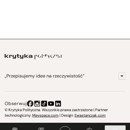
„Przepisujemy idee na rzeczywistość”
KrytykaPolityczna.pl
Wydawnictwo
Obserwuj
Instytut Krytyki Politycznej
© Krytyka Polityczna. Wszystkie prawa zastrzeżone | Partner
technologiczny:
Mevspace.com
| Design:
Ewastanczak.com
Jasna 10 Warszawa, Społeczna Instytucja Kultury