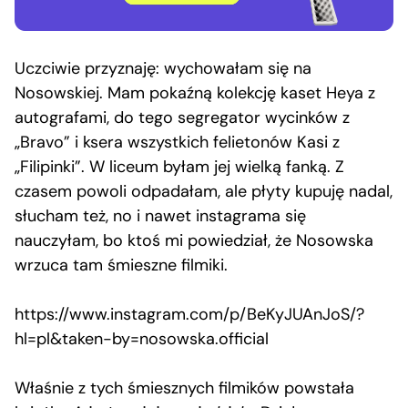
Uczciwie przyznaję: wychowałam się na
Nosowskiej. Mam pokaźną kolekcję kaset Heya z
autografami, do tego segregator wycinków z
„Bravo” i ksera wszystkich felietonów Kasi z
„Filipinki”. W liceum byłam jej wielką fanką. Z
czasem powoli odpadałam, ale płyty kupuję nadal,
słucham też, no i nawet instagrama się
nauczyłam, bo ktoś mi powiedział, że Nosowska
wrzuca tam śmieszne filmiki.
https://www.instagram.com/p/BeKyJUAnJoS/?
hl=pl&taken-by=nosowska.official
Właśnie z tych śmiesznych filmików powstała