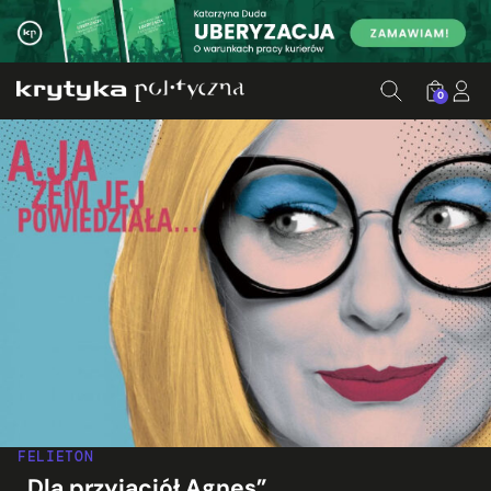
0
FELIETON
„Dla przyjaciół Agnes”