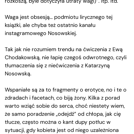
rozkoszą, byle dotyczyła utraty wagi)”. Itp. itd.
Waga jest obsesją… podmiotu lirycznego tej
książki, ale chyba też ostatnio kanału
instagramowego Nosowskiej.
Tak jak nie rozumiem trendu na ćwiczenia z Ewą
Chodakowską, nie łapię czegoś odwrotnego, czyli
tłumaczenia się z niećwiczenia z Katarzyną
Nosowską.
Wspaniałe są za to fragmenty o erotyce, no i te o
zdradach i facetach, co biją żony. Kilka z porad
warto wziąć sobie do serca, choć niestety wiem,
że samo poradzenie „odejdź” od chłopa, jak cię
tłucze, często można o kant dupy potłuc w
sytuacji, gdy kobieta jest od niego uzależniona