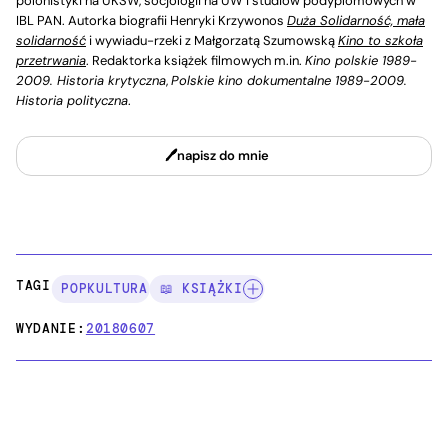
polonistyki na UKSW, socjologii na UW i studiów podyplomowych w
IBL PAN. Autorka biografii Henryki Krzywonos
Duża Solidarność, mała
solidarność
i wywiadu-rzeki z Małgorzatą Szumowską
Kino to szkoła
przetrwania
. Redaktorka książek filmowych m.in.
Kino polskie 1989-
2009. Historia krytyczna
,
Polskie kino dokumentalne 1989-2009.
Historia polityczna
.
napisz do mnie
TAGI:
POPKULTURA
📖 KSIĄŻKI
WYDANIE:
20180607