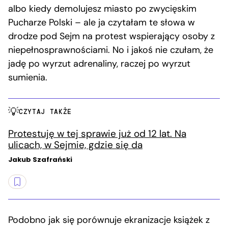
albo kiedy demolujesz miasto po zwycięskim
Pucharze Polski – ale ja czytałam te słowa w
drodze pod Sejm na protest wspierający osoby z
niepełnosprawnościami. No i jakoś nie czułam, że
jadę po wyrzut adrenaliny, raczej po wyrzut
sumienia.
CZYTAJ TAKŻE
Protestuję w tej sprawie już od 12 lat. Na
ulicach, w Sejmie, gdzie się da
Jakub Szafrański
Podobno jak się porównuje ekranizacje książek z