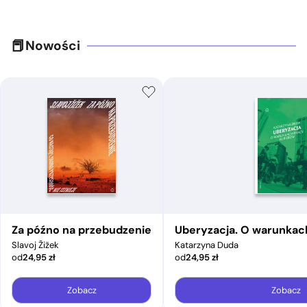
Nowości
Za późno na przebudzenie
Uberyzacja. O warunkac
Slavoj Žižek
Katarzyna Duda
od
24,95
zł
od
24,95
zł
Zobacz
Zobacz