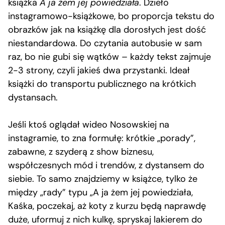
książka
A ja żem jej powiedziała
. Dzieło
instagramowo-książkowe, bo proporcja tekstu do
obrazków jak na książkę dla dorosłych jest dość
niestandardowa. Do czytania autobusie w sam
raz, bo nie gubi się wątków – każdy tekst zajmuje
2-3 strony, czyli jakieś dwa przystanki. Ideał
książki do transportu publicznego na krótkich
dystansach.
Jeśli ktoś oglądał wideo Nosowskiej na
instagramie, to zna formułę: krótkie „porady”,
zabawne, z szyderą z show biznesu,
współczesnych mód i trendów, z dystansem do
siebie. To samo znajdziemy w książce, tylko że
między „rady” typu „A ja żem jej powiedziała,
Kaśka, poczekaj, aż koty z kurzu będą naprawdę
duże, uformuj z nich kulkę, spryskaj lakierem do