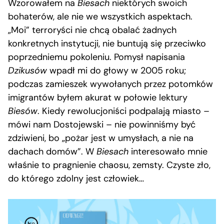
Wzorowałem na
Biesach
niektórych swoich
bohaterów, ale nie we wszystkich aspektach.
„Moi” terroryści nie chcą obalać żadnych
konkretnych instytucji, nie buntują się przeciwko
poprzedniemu pokoleniu. Pomysł napisania
Dzikusów
wpadł mi do głowy w 2005 roku;
podczas zamieszek wywołanych przez potomków
imigrantów byłem akurat w połowie lektury
Biesów
. Kiedy rewolucjoniści podpalają miasto –
mówi nam Dostojewski – nie powinniśmy być
zdziwieni, bo „pożar jest w umysłach, a nie na
dachach domów”. W
Biesach
interesowało mnie
właśnie to pragnienie chaosu, zemsty. Czyste zło,
do którego zdolny jest człowiek…