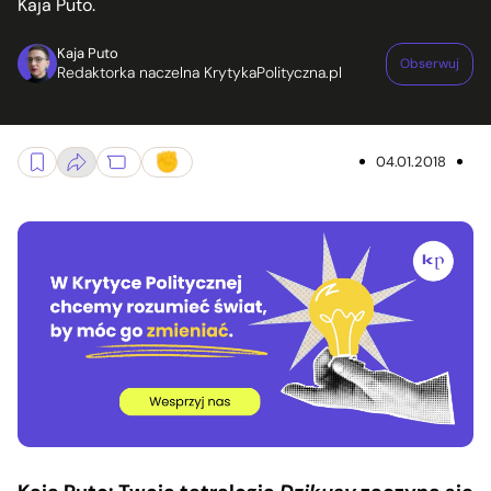
Kaja Puto.
Kaja Puto
Obserwuj
Redaktorka naczelna KrytykaPolityczna.pl
04.01.2018