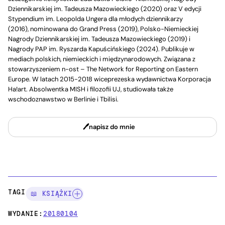
Dziennikarskiej im. Tadeusza Mazowieckiego (2020) oraz V edycji
Stypendium im. Leopolda Ungera dla młodych dziennikarzy
(2016), nominowana do Grand Press (2019), Polsko-Niemieckiej
Nagrody Dziennikarskiej im. Tadeusza Mazowieckiego (2019) i
Nagrody PAP im. Ryszarda Kapuścińskiego (2024). Publikuje w
mediach polskich, niemieckich i międzynarodowych. Związana z
stowarzyszeniem n-ost – The Network for Reporting on Eastern
Europe. W latach 2015-2018 wiceprezeska wydawnictwa Korporacja
Ha!art. Absolwentka MISH i filozofii UJ, studiowała także
wschodoznawstwo w Berlinie i Tbilisi.
napisz do mnie
TAGI:
📖 KSIĄŻKI
WYDANIE:
20180104