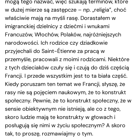
mogą tego nazwać, więc szukają terminów, które
w dużej mierze są zastępcze – np. „religia”, choć
właściwie mają na myśli rasę. Dorastałem w
imigranckiej dzielnicy z dziećmi i wnukami
Francuzów, Włochów, Polaków, najróżniejszych
narodowości. Ich rodzice czy dziadkowie
przyjechali do Saint-Étienne za pracą w
przemyśle, pracowali z moimi rodzicami. Niektóre
z tych dzieciaków czuły się i czują do dziś częścią
Francji. I przede wszystkim jest to ta biała część.
Kiedy poruszam ten temat we Francji, słyszę, że
rasy nie są pojęciem naukowym, że to konstrukt
społeczny. Pewnie, że to konstrukt społeczny, że w
sensie obiektywnym nie istnieją, ale co z tego,
skoro ludzie mają te konstrukty w głowach i
posługują się nimi w życiu społecznym? A skoro
tak, to proszę, rozmawiajmy o tym.