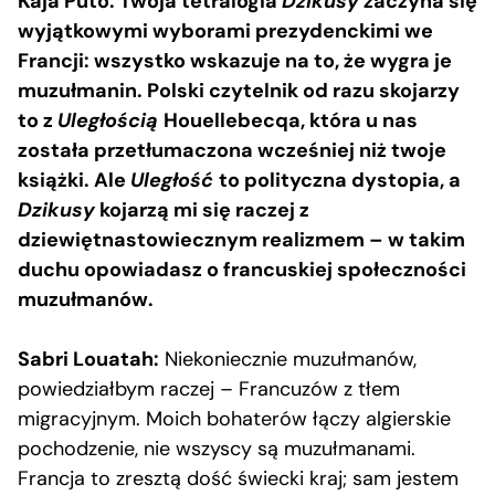
Kaja Puto: Twoja tetralogia
Dzikusy
zaczyna się
wyjątkowymi wyborami prezydenckimi we
Francji: wszystko wskazuje na to, że wygra je
muzułmanin. Polski czytelnik od razu skojarzy
to z
Uległością
Houellebecqa, która u nas
została przetłumaczona wcześniej niż twoje
książki. Ale
Uległość
to polityczna dystopia, a
Dzikusy
kojarzą mi się raczej z
dziewiętnastowiecznym realizmem – w takim
duchu opowiadasz o francuskiej społeczności
muzułmanów.
Sabri Louatah:
Niekoniecznie muzułmanów,
powiedziałbym raczej – Francuzów z tłem
migracyjnym. Moich bohaterów łączy algierskie
pochodzenie, nie wszyscy są muzułmanami.
Francja to zresztą dość świecki kraj; sam jestem