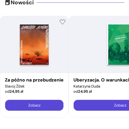
Nowości
Za późno na przebudzenie
Uberyzacja. O warunkac
Slavoj Žižek
Katarzyna Duda
od
24,95
zł
od
24,95
zł
Zobacz
Zobacz