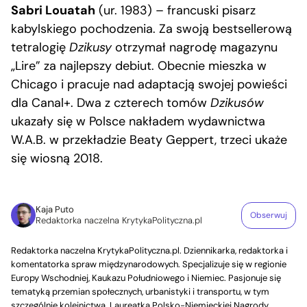
Sabri Louatah
(ur. 1983) – francuski pisarz
kabylskiego pochodzenia. Za swoją bestsellerową
tetralogię
Dzikusy
otrzymał nagrodę magazynu
„Lire” za najlepszy debiut. Obecnie mieszka w
Chicago i pracuje nad adaptacją swojej powieści
dla Canal+. Dwa z czterech tomów
Dzikusów
ukazały się w Polsce nakładem wydawnictwa
W.A.B. w przekładzie Beaty Geppert, trzeci ukaże
się wiosną 2018.
Kaja Puto
Obserwuj
Redaktorka naczelna KrytykaPolityczna.pl
Redaktorka naczelna KrytykaPolityczna.pl. Dziennikarka, redaktorka i
komentatorka spraw międzynarodowych. Specjalizuje się w regionie
Europy Wschodniej, Kaukazu Południowego i Niemiec. Pasjonuje się
tematyką przemian społecznych, urbanistyki i transportu, w tym
szczególnie kolejnictwa. Laureatka Polsko-Niemieckiej Nagrody