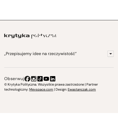
„Przepisujemy idee na rzeczywistość”
KrytykaPolityczna.pl
Wydawnictwo
Obserwuj
Instytut Krytyki Politycznej
© Krytyka Polityczna. Wszystkie prawa zastrzeżone | Partner
technologiczny:
Mevspace.com
| Design:
Ewastanczak.com
Jasna 10 Warszawa, Społeczna Instytucja Kultury
Świetlica w Cieszynie
Prześniona. Księgarnio-kawiarnia