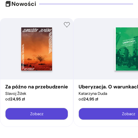
Nowości
Za późno na przebudzenie
Uberyzacja. O warunkac
Slavoj Žižek
Katarzyna Duda
od
24,95
zł
od
24,95
zł
Zobacz
Zobacz