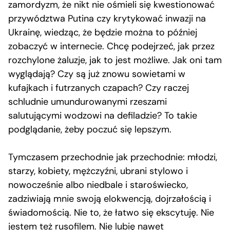
zamordyzm, że nikt nie ośmieli się kwestionować
przywództwa Putina czy krytykować inwazji na
Ukrainę, wiedząc, że będzie można to później
zobaczyć w internecie. Chcę podejrzeć, jak przez
rozchylone żaluzje, jak to jest możliwe. Jak oni tam
wyglądają? Czy są już znowu sowietami w
kufajkach i futrzanych czapach? Czy raczej
schludnie umundurowanymi rzeszami
salutującymi wodzowi na defiladzie? To takie
podglądanie, żeby poczuć się lepszym.
Tymczasem przechodnie jak przechodnie: młodzi,
starzy, kobiety, mężczyźni, ubrani stylowo i
nowocześnie albo niedbale i staroświecko,
zadziwiają mnie swoją elokwencją, dojrzałością i
świadomością. Nie to, że łatwo się ekscytuję. Nie
jestem też rusofilem. Nie lubię nawet