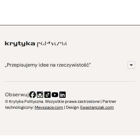
„Przepisujemy idee na rzeczywistość”
KrytykaPolityczna.pl
Wydawnictwo
Obserwuj
Instytut Krytyki Politycznej
© Krytyka Polityczna. Wszystkie prawa zastrzeżone | Partner
technologiczny:
Mevspace.com
| Design:
Ewastanczak.com
Jasna 10 Warszawa, Społeczna Instytucja Kultury
Świetlica w Cieszynie
Prześniona. Księgarnio-kawiarnia