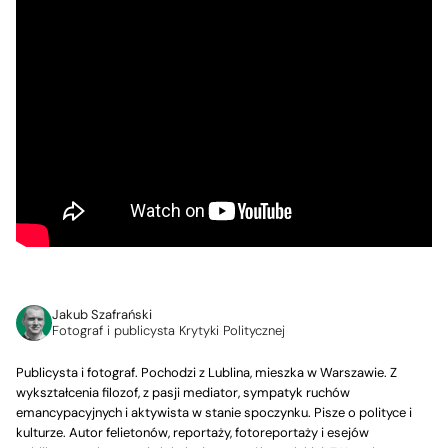
Jakub Szafrański
Fotograf i publicysta Krytyki Politycznej
Publicysta i fotograf. Pochodzi z Lublina, mieszka w Warszawie. Z
wykształcenia filozof, z pasji mediator, sympatyk ruchów
emancypacyjnych i aktywista w stanie spoczynku. Pisze o polityce i
kulturze. Autor felietonów, reportaży, fotoreportaży i esejów