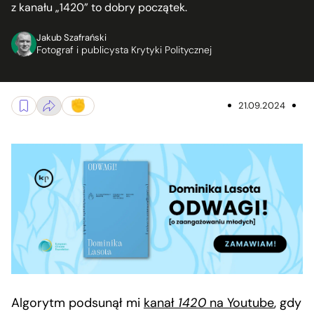
z kanału „1420” to dobry początek.
Jakub Szafrański
Fotograf i publicysta Krytyki Politycznej
21.09.2024
Algorytm podsunął mi
kanał
1420
na Youtube
, gdy