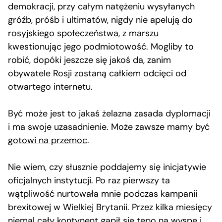
demokracji, przy całym natężeniu wysyłanych
gróźb, próśb i ultimatów, nigdy nie apelują do
rosyjskiego społeczeństwa, z marszu
kwestionując jego podmiotowość. Mogliby to
robić, dopóki jeszcze się jakoś da, zanim
obywatele Rosji zostaną całkiem odcięci od
otwartego internetu.
Być może jest to jakaś żelazna zasada dyplomacji
i ma swoje uzasadnienie. Może zawsze mamy być
gotowi na przemoc
.
Nie wiem, czy słusznie poddajemy się inicjatywie
oficjalnych instytucji. Po raz pierwszy ta
wątpliwość nurtowała mnie podczas kampanii
brexitowej w Wielkiej Brytanii. Przez kilka miesięcy
niemal cały kontynent gapił się tępo na wyspę i