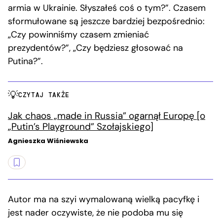
armia w Ukrainie. Słyszałeś coś o tym?”. Czasem
sformułowane są jeszcze bardziej bezpośrednio:
„Czy powinniśmy czasem zmieniać
prezydentów?”, „Czy będziesz głosować na
Putina?”.
CZYTAJ TAKŻE
Jak chaos „made in Russia” ogarnął Europę [o
„Putin’s Playground” Szołajskiego]
Agnieszka Wiśniewska
Autor ma na szyi wymalowaną wielką pacyfkę i
jest nader oczywiste, że nie podoba mu się