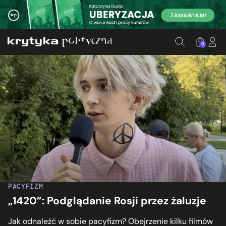
0
Daniil Orain. Fot. youtube.com/@1420channel
PACYFIZM
„1420”: Podglądanie Rosji przez żaluzje
Jak odnaleźć w sobie pacyfizm? Obejrzenie kilku filmów