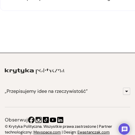
„Przepisujemy idee na rzeczywistość”
KrytykaPolityczna.pl
Wydawnictwo
Obserwuj
Instytut Krytyki Politycznej
© Krytyka Polityczna. Wszystkie prawa zastrzeżone | Partner
technologiczny:
Mevspace.com
| Design:
Ewastanczak.com