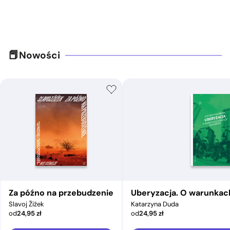
Nowości
Za późno na przebudzenie
Uberyzacja. O warunkac
Slavoj Žižek
Katarzyna Duda
od
24,95
zł
od
24,95
zł