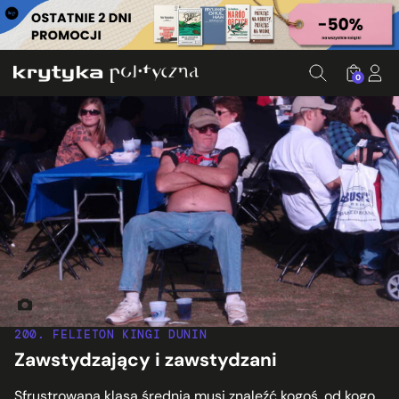
0
Fot. Joel Kramer, cc, flickr.com
200. FELIETON KINGI DUNIN
Zawstydzający i zawstydzani
Sfrustrowana klasa średnia musi znaleźć kogoś, od kogo