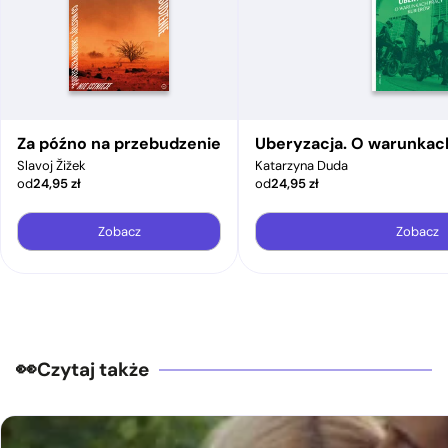
Za późno na przebudzenie
Uberyzacja. O warunkac
Slavoj Žižek
Katarzyna Duda
od
24,95
zł
od
24,95
zł
Zobacz
Zobacz
Czytaj także