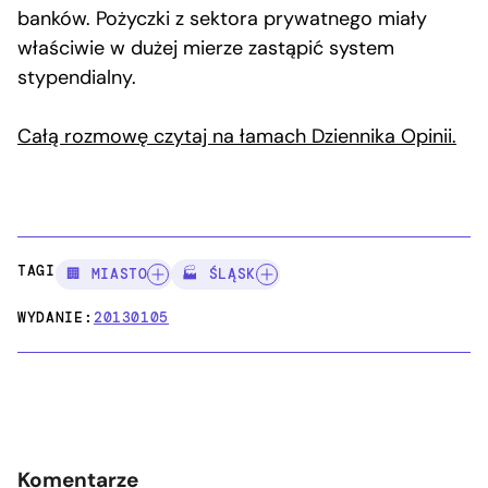
banków. Pożyczki z sektora prywatnego miały
właściwie w dużej mierze zastąpić system
stypendialny.
Całą rozmowę czytaj na łamach Dziennika Opinii.
TAGI:
🏢 MIASTO
🏭 ŚLĄSK
WYDANIE:
20130105
Komentarze