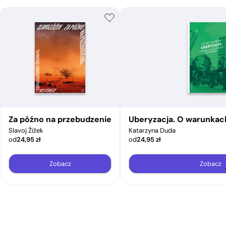
Za późno na przebudzenie
Uberyzacja. O warunkac
Slavoj Žižek
Katarzyna Duda
od
24,95
zł
od
24,95
zł
Zobacz
Zobacz