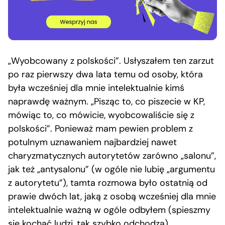
„Wyobcowany z polskości”. Usłyszałem ten zarzut
po raz pierwszy dwa lata temu od osoby, która
była wcześniej dla mnie intelektualnie kimś
naprawdę ważnym. „Pisząc to, co piszecie w KP,
mówiąc to, co mówicie, wyobcowaliście się z
polskości”. Ponieważ mam pewien problem z
potulnym uznawaniem najbardziej nawet
charyzmatycznych autorytetów zarówno „salonu”,
jak też „antysalonu” (w ogóle nie lubię „argumentu
z autorytetu”), tamta rozmowa było ostatnią od
prawie dwóch lat, jaką z osobą wcześniej dla mnie
intelektualnie ważną w ogóle odbyłem (spieszmy
się kochać ludzi, tak szybko odchodzą).