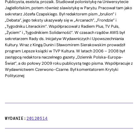
Publicysta, eseista, prozaik. Studiował polonistykę na Uniwersytecie
Jagiellońskim, potem również slawistykę w Paryżu. Pracował tam jako
sekretarz Józefa Czapskiego. Był redaktorem pism „brulion” i
„Debata”, jego teksty ukazywały się w „Arcanach”, „Frondzie” i
„Tygodniku Literackim”. Współpracował z Radiem Plus, TV Puls,
„Życiem” i „Tygodnikiem Solidarność”. W czasach rządów AWS był
sekretarzem Rady ds. Inicjatyw Wydawniczych i Upowszechniania
Kultury. Wraz z Kingą Dunin i Sławomirem Sierakowskim prowadził
program Lepsze książki w TVP Kultura. W latach 2006 – 2008 był
zastępcą redaktora naczelnego gazety „Dziennik Polska-Europa-
Świat”, a do połowy 2009 roku publicystą tego pisma. Współpracuje z
Wydawnictwem Czerwono-Czarne. Był komentatorem Krytyki
Politycznej
WYDANIE:
20120514