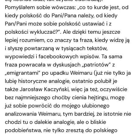
Pomyślałem sobie wówczas: „co to kurde jest, od
kiedy polskość do Pani/Pana należy, od kiedy
Pan/Pani może sobie polskość ustawiać i z
polskości wykluczać?”. Ale dzięki temu jeszcze
lepiej rozumiem, co znaczy ta fraza, kiedy widzę ją
i słyszę powtarzaną w tysiącach tekstów,
wypowiedzi i facebookowych wpisów. Ta sama
fraza powracała w dyskusjach „patriotów” z
„emigrantami” po upadku Weimaru (już nie tylko ja
lubię historyczne analogie, ostatnio polubił je
także Jarosław Kaczyński, więc ja też, oczywiście
bez najmniejszego choćby cienia hejtingu, mogę
już sobie powrócić do mojego ulubionego
analizowania Weimaru, tym bardziej, że istotnie nie
chodzi tu o dalekie analogie, ale o bliskie
podobieństwa, nie tylko zresztą do polskiego