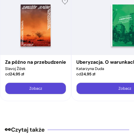
Za późno na przebudzenie
Uberyzacja. O warunkac
Slavoj Žižek
Katarzyna Duda
od
24,95
zł
od
24,95
zł
Zobacz
Zobacz
Czytaj także