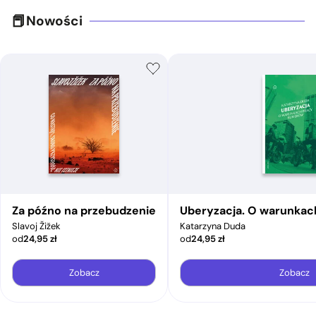
Nowości
Za późno na przebudzenie
Uberyzacja. O warunkac
Slavoj Žižek
Katarzyna Duda
od
24,95
zł
od
24,95
zł
Zobacz
Zobacz