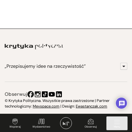
„Przepisujemy idee na rzeczywistość”
KrytykaPolityczna.pl
Wydawnictwo
Obserwuj
Instytut Krytyki Politycznej
© Krytyka Polityczna. Wszystkie prawa zastrzeżone | Partner
technologiczny:
Mevspace.com
| Design:
Ewastanczak.com
Jasna 10 Warszawa, Społeczna Instytucja Kultury
Świetlica w Cieszynie
Wspieraj
Wydawnictwo
Obserwuj
Menu