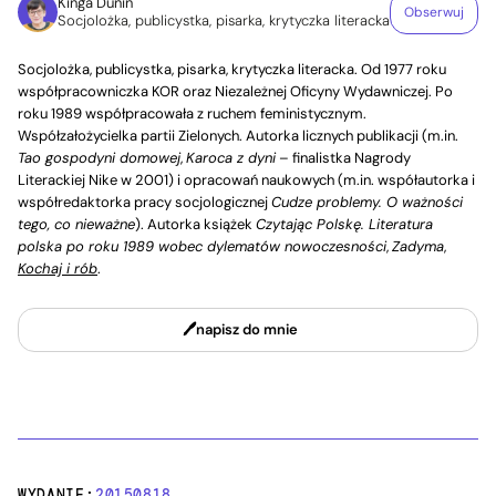
Kinga Dunin
Obserwuj
Socjolożka, publicystka, pisarka, krytyczka literacka
Socjolożka, publicystka, pisarka, krytyczka literacka. Od 1977 roku
współpracowniczka KOR oraz Niezależnej Oficyny Wydawniczej. Po
roku 1989 współpracowała z ruchem feministycznym.
Współzałożycielka partii Zielonych. Autorka licznych publikacji (m.in.
Tao gospodyni domowej
,
Karoca z dyni
– finalistka Nagrody
Literackiej Nike w 2001) i opracowań naukowych (m.in. współautorka i
współredaktorka pracy socjologicznej
Cudze problemy. O ważności
tego, co nieważne
). Autorka książek
Czytając Polskę. Literatura
polska po roku 1989 wobec dylematów nowoczesności
,
Zadyma
,
Kochaj i rób
.
napisz do mnie
WYDANIE:
20150818