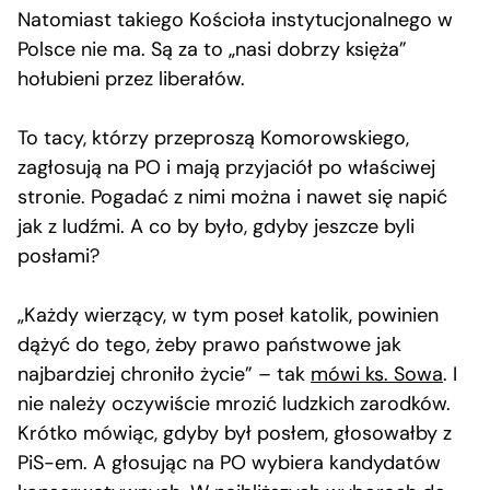
Natomiast takiego Kościoła instytucjonalnego w
Polsce nie ma. Są za to „nasi dobrzy księża”
hołubieni przez liberałów.
To tacy, którzy przeproszą Komorowskiego,
zagłosują na PO i mają przyjaciół po właściwej
stronie. Pogadać z nimi można i nawet się napić
jak z ludźmi. A co by było, gdyby jeszcze byli
posłami?
„Każdy wierzący, w tym poseł katolik, powinien
dążyć do tego, żeby prawo państwowe jak
najbardziej chroniło życie” – tak
mówi ks. Sowa
. I
nie należy oczywiście mrozić ludzkich zarodków.
Krótko mówiąc, gdyby był posłem, głosowałby z
PiS-em. A głosując na PO wybiera kandydatów