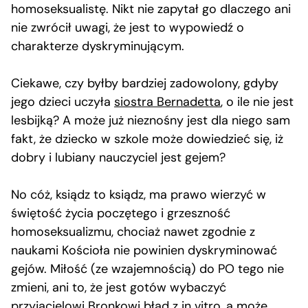
homoseksualistę. Nikt nie zapytał go dlaczego ani
nie zwrócił uwagi, że jest to wypowiedź o
charakterze dyskryminującym.
Ciekawe, czy byłby bardziej zadowolony, gdyby
jego dzieci uczyła
siostra Bernadetta
, o ile nie jest
lesbijką? A może już nieznośny jest dla niego sam
fakt, że dziecko w szkole może dowiedzieć się, iż
dobry i lubiany nauczyciel jest gejem?
No cóż, ksiądz to ksiądz, ma prawo wierzyć w
świętość życia poczętego i grzeszność
homoseksualizmu, chociaż nawet zgodnie z
naukami Kościoła nie powinien dyskryminować
gejów. Miłość (ze wzajemnością) do PO tego nie
zmieni, ani to, że jest gotów wybaczyć
przyjacielowi Bronkowi błąd z in vitro, a może