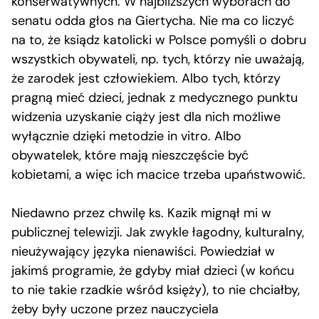
konserwatywnych. W najbliższych wyborach do
senatu odda głos na Giertycha. Nie ma co liczyć
na to, że ksiądz katolicki w Polsce pomyśli o dobru
wszystkich obywateli, np. tych, którzy nie uważają,
że zarodek jest człowiekiem. Albo tych, którzy
pragną mieć dzieci, jednak z medycznego punktu
widzenia uzyskanie ciąży jest dla nich możliwe
wyłącznie dzięki metodzie in vitro. Albo
obywatelek, które mają nieszczęście być
kobietami, a więc ich macice trzeba upaństwowić.
Niedawno przez chwilę ks. Kazik mignął mi w
publicznej telewizji. Jak zwykle łagodny, kulturalny,
nieużywający języka nienawiści. Powiedział w
jakimś programie, że gdyby miał dzieci (w końcu
to nie takie rzadkie wśród księży), to nie chciałby,
żeby były uczone przez nauczyciela