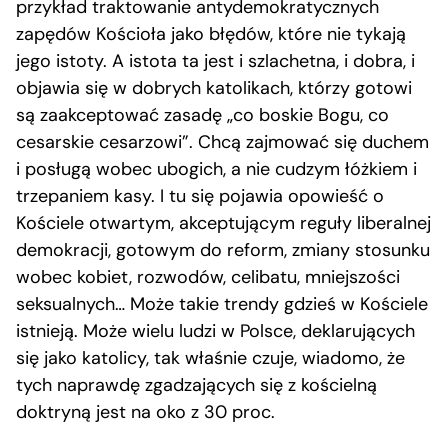
przykład traktowanie antydemokratycznych
zapędów Kościoła jako błędów, które nie tykają
jego istoty. A istota ta jest i szlachetna, i dobra, i
objawia się w dobrych katolikach, którzy gotowi
są zaakceptować zasadę „co boskie Bogu, co
cesarskie cesarzowi”. Chcą zajmować się duchem
i posługą wobec ubogich, a nie cudzym łóżkiem i
trzepaniem kasy. I tu się pojawia opowieść o
Kościele otwartym, akceptującym reguły liberalnej
demokracji, gotowym do reform, zmiany stosunku
wobec kobiet, rozwodów, celibatu, mniejszości
seksualnych… Może takie trendy gdzieś w Kościele
istnieją. Może wielu ludzi w Polsce, deklarujących
się jako katolicy, tak właśnie czuje, wiadomo, że
tych naprawdę zgadzających się z kościelną
doktryną jest na oko z 30 proc.