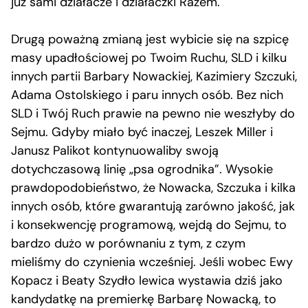
już sami działacze i działaczki Razem.
Drugą poważną zmianą jest wybicie się na szpicę
masy upadłościowej po Twoim Ruchu, SLD i kilku
innych partii Barbary Nowackiej, Kazimiery Szczuki,
Adama Ostolskiego i paru innych osób. Bez nich
SLD i Twój Ruch prawie na pewno nie weszłyby do
Sejmu. Gdyby miało być inaczej, Leszek Miller i
Janusz Palikot kontynuowaliby swoją
dotychczasową linię „psa ogrodnika”. Wysokie
prawdopodobieństwo, że Nowacka, Szczuka i kilka
innych osób, które gwarantują zarówno jakość, jak
i konsekwencję programową, wejdą do Sejmu, to
bardzo dużo w porównaniu z tym, z czym
mieliśmy do czynienia wcześniej. Jeśli wobec Ewy
Kopacz i Beaty Szydło lewica wystawia dziś jako
kandydatkę na premierkę Barbarę Nowacką, to