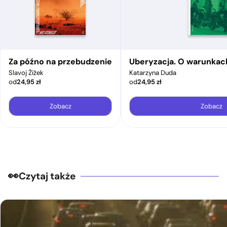
Za późno na przebudzenie
Uberyzacja. O warunkac
Slavoj Žižek
Katarzyna Duda
od
24,95
zł
od
24,95
zł
Zobacz
Zobacz
Czytaj także