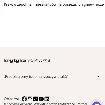
Kraków zepchnął mieszkańców na obrzeża. Ich gniew moż
„Przepisujemy idee na rzeczywistość”
KrytykaPolityczna.pl
Wydawnictwo
Obserwuj
Instytut Krytyki Politycznej
© Krytyka Polityczna. Wszystkie prawa zastrzeżone | Partner