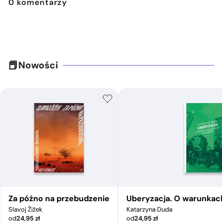
0
komentarzy
Nowości
Za późno na przebudzenie
Uberyzacja. O warunkac
Slavoj Žižek
Katarzyna Duda
od
24,95
zł
od
24,95
zł