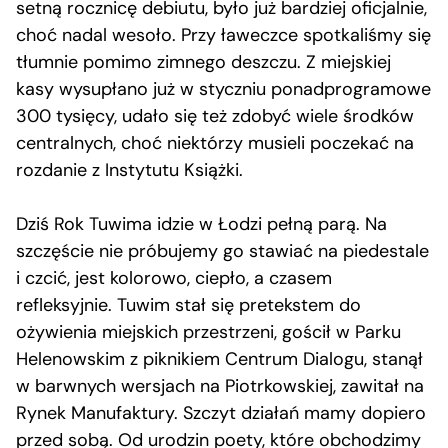
setną rocznicę debiutu, było już bardziej oficjalnie,
choć nadal wesoło. Przy ławeczce spotkaliśmy się
tłumnie pomimo zimnego deszczu. Z miejskiej
kasy wysupłano już w styczniu ponadprogramowe
300 tysięcy, udało się też zdobyć wiele środków
centralnych, choć niektórzy musieli poczekać na
rozdanie z Instytutu Książki.
Dziś Rok Tuwima idzie w Łodzi pełną parą. Na
szczęście nie próbujemy go stawiać na piedestale
i czcić, jest kolorowo, ciepło, a czasem
refleksyjnie. Tuwim stał się pretekstem do
ożywienia miejskich przestrzeni, gościł w Parku
Helenowskim z piknikiem Centrum Dialogu, stanął
w barwnych wersjach na Piotrkowskiej, zawitał na
Rynek Manufaktury. Szczyt działań mamy dopiero
przed sobą. Od urodzin poety, które obchodzimy