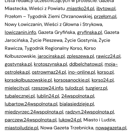
Lista redakcji uczestniczących w proteście: Gazeta
Miastecka, Wieści z Powiatu ,
miastko24.pl
,
ibytow.pl
,
Przełom – Tygodnik Ziemi Chrzanowskiej,
przełom.pl
,
Nowy Łowiczanin, Wieści z Głowna i Strykowa,
lowiczanin.info
, Gazeta Gryfińska,
gryfinska.pl
, Gazeta
Jarocińska, Życie Pleszewa, Życie Gostynia, Życie
Rawicza, Tygodnik Regionalny Korso, Korso
Kolbuszowskie,
jarocinska.pl
,
zpleszewa.pl
,
rawicz24.pl
,
gostynska.pl
,
krotoszynska.pl
,
ddbelchatow.pl
,
moja-
ostroleka.pl
,
ostrowmaz24.pl
,
ino-online.pl
,
korso.pl
,
korsokolbuszowskie.pl
,
korsosanockie.pl
,
korso24.pl
,
mielecity.pl
,
rzeszow24.info
,
tulodz.pl
,
tuzgierz.pl
,
tubalecznej.pl
,
lublin24.pl
,
24wspolnota.pl
,
lubartow.24wspolnota.pl
,
bialasiedzieje.pl
,
miedzyrzec.24wspolnota.pl
,
radzyn.24wspolnota.pl
,
parczew.24wspolnota.pl
,
lukow24.pl
, Miasto i Ludzie,
miastoiludzie.pl
, Nowa Gazeta Trzebnicka,
nowagazeta.pl
,