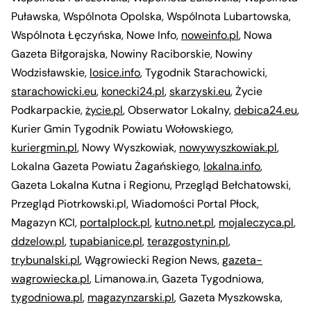
Puławska, Wspólnota Opolska, Wspólnota Lubartowska,
Wspólnota Łęczyńska, Nowe Info,
noweinfo.pl
, Nowa
Gazeta Biłgorajska, Nowiny Raciborskie, Nowiny
Wodzisławskie,
losice.info
, Tygodnik Starachowicki,
starachowicki.eu
,
konecki24.pl
,
skarzyski.eu
, Życie
Podkarpackie,
życie.pl
, Obserwator Lokalny,
debica24.eu
,
Kurier Gmin Tygodnik Powiatu Wołowskiego,
kuriergmin.pl
, Nowy Wyszkowiak,
nowywyszkowiak.pl
,
Lokalna Gazeta Powiatu Żagańskiego,
lokalna.info
,
Gazeta Lokalna Kutna i Regionu, Przegląd Bełchatowski,
Przegląd Piotrkowski.pl, Wiadomości Portal Płock,
Magazyn KCI,
portalplock.pl
,
kutno.net.pl
,
mojaleczyca.pl
,
ddzelow.pl
,
tupabianice.pl
,
terazgostynin.pl
,
trybunalski.pl
, Wągrowiecki Region News,
gazeta-
wagrowiecka.pl
, Limanowa.in, Gazeta Tygodniowa,
tygodniowa.pl
,
magazynzarski.pl
, Gazeta Myszkowska,