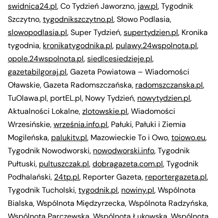
swidnica24.pl
, Co Tydzień Jaworzno,
jaw.pl
, Tygodnik
Szczytno,
tygodnikszczytno.pl
, Słowo Podlasia,
slowopodlasia.pl
, Super Tydzień,
supertydzien.pl
, Kronika
tygodnia,
kronikatygodnika.pl
,
pulawy.24wspolnota.pl
,
opole.24wspolnota.pl
,
siedlcesiedzieje.pl
,
gazetabilgoraj.pl
, Gazeta Powiatowa – Wiadomości
Oławskie, Gazeta Radomszczańska,
radomszczanska.pl
,
TuOlawa.pl, portEL.pl, Nowy Tydzień,
nowytydzien.pl
,
Aktualności Lokalne,
zlotowskie.pl
, Wiadomości
Wrzesińskie,
września.info.pl
, Pałuki, Pałuki i Ziemia
Mogileńska,
palukitv.pl
, Mazowieckie To i Owo,
toiowo.eu
,
Tygodnik Nowodworski,
nowodworski.info
, Tygodnik
Pułtuski,
pultuszczak.pl
,
dobragazeta.com.pl
, Tygodnik
Podhalański,
24tp.pl
, Reporter Gazeta,
reportergazeta.pl
,
Tygodnik Tucholski,
tygodnik.pl
,
nowiny.pl
, Wspólnota
Bialska, Wspólnota Międzyrzecka, Wspólnota Radzyńska,
Wspólnota Parczewska, Wspólnota Łukowska, Wspólnota