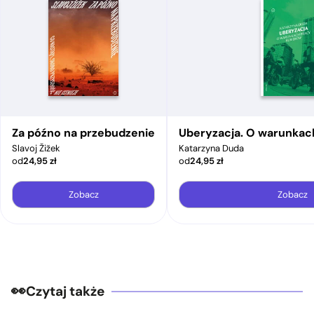
Za późno na przebudzenie
Uberyzacja. O warunkac
Slavoj Žižek
Katarzyna Duda
od
24,95
zł
od
24,95
zł
Zobacz
Zobacz
Czytaj także