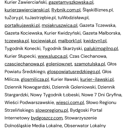
Kurier Zawierciański,
gazetamyszkowska.pl
,
kurierzawiercianski.pl
,
Rybnik.com.pl
, ŚląskiBiznes.pl,
tuŻory.pl, tuJastrzębie.pl, tuWodzisław.pl,
portalkujawski.pl
,
mojakruszwica.pl
, Gazeta Tczewska,
Gazeta Kociewska, Kurier Kwidzyński, Gazeta Malborska,
tczewska.pl
,
kociewiak.pl
,
malbork1.pl
,
kwidzyn1.pl
,
Tygodnik Konecki, Tygodnik Skarżyski,
palukimogilno.pl
,
Kurier Słupecki,
www.slupca.pl
, Czas Ciechanowa,
czasciechanowa.pl
,
goleniow.net
,
szamotulska.pl
, Głos
Powiatu Średzkiego,
glospowiatusredzkiego.pl
, Głos
Milicza,
glosmilicza.pl
, Kurier Iławski,
kurier-ilawski.pl
,
Dziennik Nowogardzki, Dziennik Goleniowski, Dziennik
Stargardzki, Nowy Tygodnik Łobeski, Nowe 7 Dni Gryfina,
Wieści Podwarszawskie,
wiesci.com.pl
, Słowo Regionu
Strzelińskiego,
sloworegionu.pl
, Bydgoski Portal
Internetowy
bydgoszcz.com
, Stowarzyszenie
Dolnośląskie Media Lokalne, Obserwator Lokalny