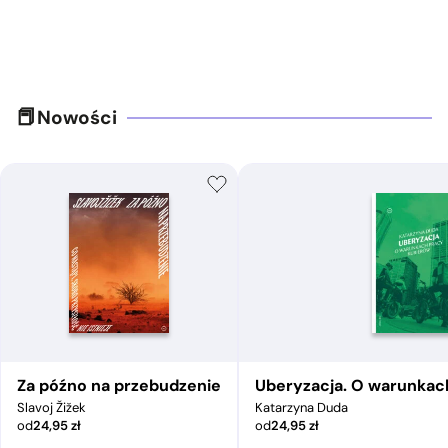
Nowości
Za późno na przebudzenie
Uberyzacja. O warunkac
Slavoj Žižek
Katarzyna Duda
od
24,95
zł
od
24,95
zł