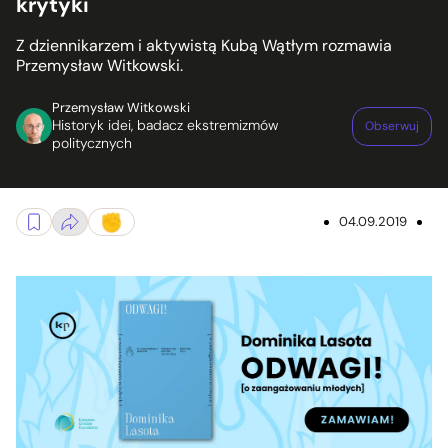
krytyki
Z dziennikarzem i aktywistą Kubą Wątłym rozmawia
Przemysław Witkowski.
Przemysław Witkowski
Historyk idei, badacz ekstremizmów
Obserwuj
politycznych
04.09.2019