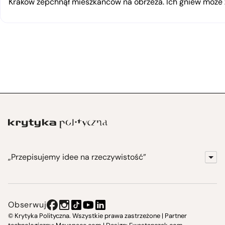
Kraków zepchnął mieszkańców na obrzeża. Ich gniew moż
„Przepisujemy idee na rzeczywistość”
KrytykaPolityczna.pl
Wydawnictwo
Obserwuj
Instytut Krytyki Politycznej
© Krytyka Polityczna. Wszystkie prawa zastrzeżone | Partner