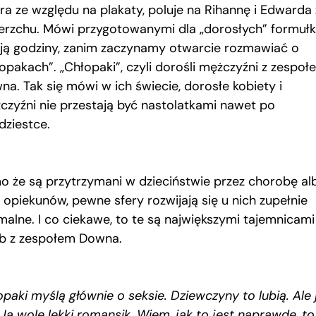
era ze względu na plakaty, poluje na Rihannę i Edwarda
erzchu. Mówi przygotowanymi dla „dorosłych” formułk
ają godziny, zanim zaczynamy otwarcie rozmawiać o
łopakach”. „Chłopaki”, czyli dorośli mężczyźni z zespoł
na. Tak się mówi w ich świecie, dorosłe kobiety i
czyźni nie przestają być nastolatkami nawet po
dziestce.
o że są przytrzymani w dzieciństwie przez chorobę al
 opiekunów, pewne sfery rozwijają się u nich zupełnie
malne. I co ciekawe, to te są największymi tajemnicami
b z zespołem Downa.
paki myślą głównie o seksie. Dziewczyny to lubią. Ale 
 Ja wolę lekki romansik. Wiem, jak to jest naprawdę, to