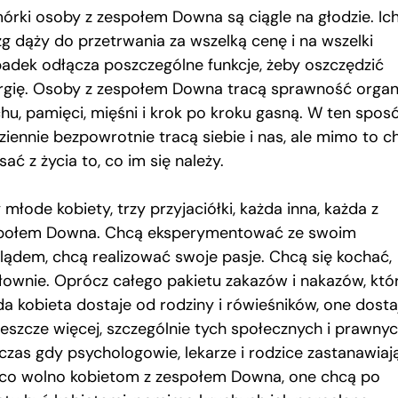
órki osoby z zespołem Downa są ciągle na głodzie. Ic
g dąży do przetrwania za wszelką cenę i na wszelki
adek odłącza poszczególne funkcje, żeby oszczędzić
rgię. Osoby z zespołem Downa tracą sprawność orga
chu, pamięci, mięśni i krok po kroku gasną. W ten spos
ziennie bezpowrotnie tracą siebie i nas, ale mimo to c
ać z życia to, co im się należy.
 młode kobiety, trzy przyjaciółki, każda inna, każda z
połem Downa. Chcą eksperymentować ze swoim
lądem, chcą realizować swoje pasje. Chcą się kochać,
łownie. Oprócz całego pakietu zakazów i nakazów, któ
da kobieta dostaje od rodziny i rówieśników, one dosta
jeszcze więcej, szczególnie tych społecznych i prawnyc
czas gdy psychologowie, lekarze i rodzice zastanawiaj
, co wolno kobietom z zespołem Downa, one chcą po