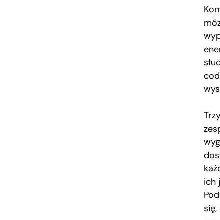
Kom
móz
wyp
ene
słu
cod
wyss
Trzy
zes
wyg
dos
każ
ich 
Pod
się