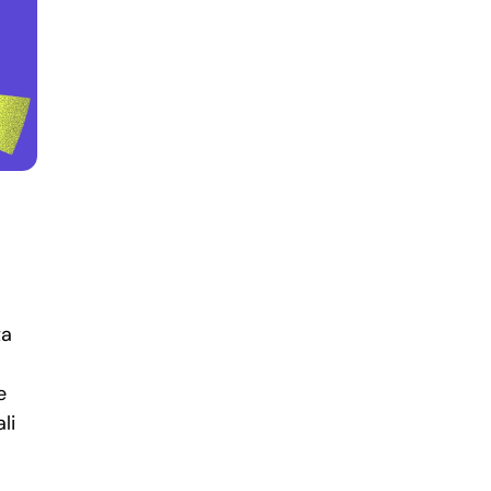
ta
e
li