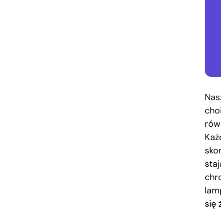
Nas
cho
rów
Każ
sko
sta
chr
lamp
się 