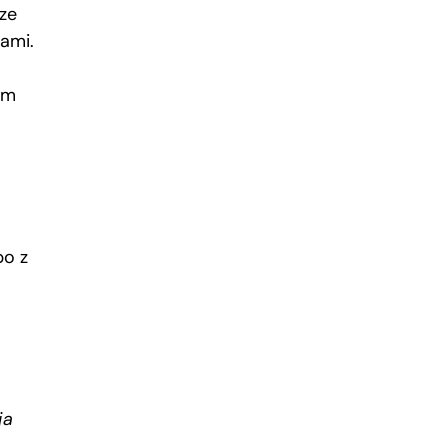
 ze
ami.
em
bo z
ja