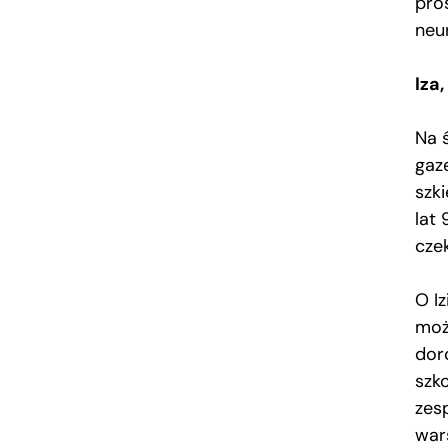
pro
neu
Iza
Na 
gaz
szk
lat 
cze
O Iz
moż
doro
szko
zes
war