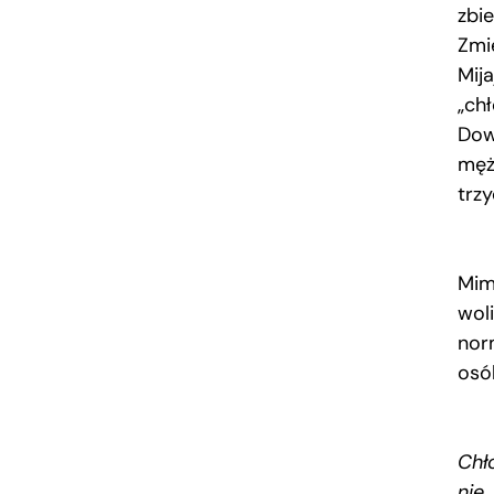
zbi
Zmi
Mij
„ch
Dow
męż
trzy
Mim
woli
nor
osó
Chło
nie.