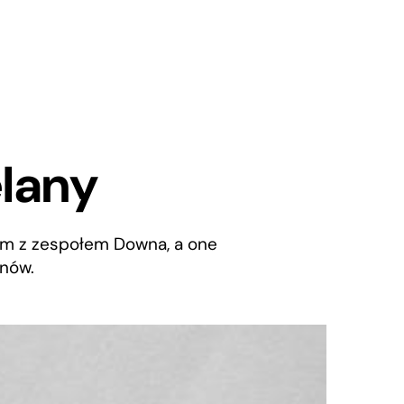
elany
tom z zespołem Downa, a one
onów.