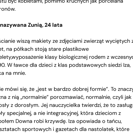
stu być kobietami, pomimo kruchych jak porcelana
ronów.
, nazywana Zunią, 24 lata
ścianie wiszą makiety ze zdjęciami zwierząt wyciętych 
et, na półkach stoją stare plastikowe
ielety,wyposażenie klasy biologicznej rodem z wczesny
90. W ławce dla dzieci z klas podstawowych siedzi Iza,
ka na mnie.
ie mówi się, że „jest w bardzo dobrej formie”. To znaczy
na z nią „normalnie” porozmawiać, normalnie, czyli jak
sły z dorosłym. Jej nauczycielka twierdzi, że to zasług
ły specjalnej, a nie integracyjnej, która dzieciom z
połem Downa robi krzywdę. Iza opowiada o tańcu,
sztatach sportowych i gazetach dla nastolatek, które