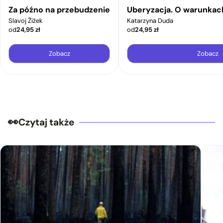
Za późno na przebudzenie
Uberyzacja. O warunkac
Slavoj Žižek
Katarzyna Duda
od
24,95
zł
od
24,95
zł
Zobacz
Zobacz
Czytaj także