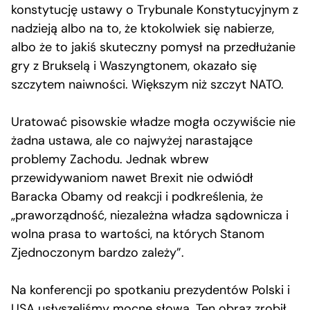
konstytucję ustawy o Trybunale Konstytucyjnym z
nadzieją albo na to, że ktokolwiek się nabierze,
albo że to jakiś skuteczny pomysł na przedłużanie
gry z Brukselą i Waszyngtonem, okazało się
szczytem naiwności. Większym niż szczyt NATO.
Uratować pisowskie władze mogła oczywiście nie
żadna ustawa, ale co najwyżej narastające
problemy Zachodu. Jednak wbrew
przewidywaniom nawet Brexit nie odwiódł
Baracka Obamy od reakcji i podkreślenia, że
„praworządność, niezależna władza sądownicza i
wolna prasa to wartości, na których Stanom
Zjednoczonym bardzo zależy”.
Na konferencji po spotkaniu prezydentów Polski i
USA usłyszeliśmy mocne słowa. Ten obraz zrobił