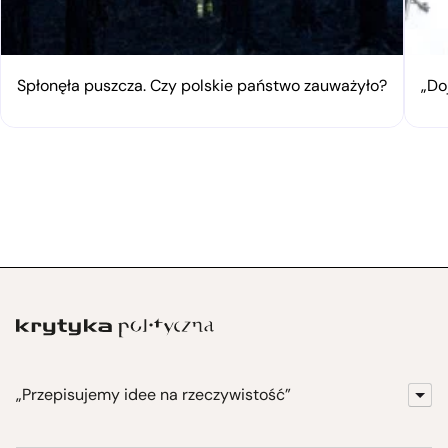
Spłonęła puszcza. Czy polskie państwo zauważyło?
„Do
„Przepisujemy idee na rzeczywistość”
KrytykaPolityczna.pl