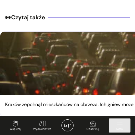
Czytaj także
Kraków zepchnął mieszkańców na obrzeża. Ich gniew moż
Wspieraj
Wydawnictwo
Obserwuj
Menu