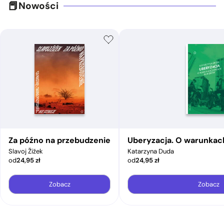
Nowości
Za późno na przebudzenie
Uberyzacja. O warunkac
Slavoj Žižek
Katarzyna Duda
od
24,95
zł
od
24,95
zł
Zobacz
Zobacz