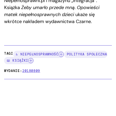
Niepełnosprawni.pl i magazynu „Integracja”.
Książka
Żeby umarło przede mną
.
Opowieści
matek niepełnosprawnych dzieci
ukaże się
wkrótce nakładem wydawnictwa Czarne.
TAGI:
♿ NIEPEŁNOSPRAWNOŚĆ
POLITYKA SPOŁECZNA
📖 KSIĄŻKI
WYDANIE:
20180809