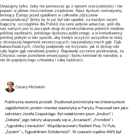
Uważajmy tylko, żeby nie pomieszać go z opisem rzeczywistości i nie
popaść w jałowe roszczeniowe zrzędzenie. Nasz dyskurs normatywny,
broniący Europy przed upadkiem w całkowite zdziczenie
„renacjonalizacji” (który by to już był taki upadek, za każdym razem
tragiczny, szczególnie dla Polski) ma sens jedynie wówczas, jeśli dla
nas samych jest to początek drogi do przekształcenia polskich mediów,
polskiej wyobraźni, polskiego dyskursu publicznego, a w konsekwencji
polskiej polityki w taki sposób, aby kiedyś oczyścić wszystkie te sfery
z dzisiejszej hegemonii wrzeszczących, nacjonalistycznych gąb. Gąb
bałwochwalczych, choćby podpierały się krzyżami, jak to dzisiaj robi
cały legion gąb narodowej prawicy. Naprawdę szczerze przekonanej, że
Chrystus swoje przesłanie emancypacji i buntu kierował do narodów, a
nie do pojedynczego człowieka i całej ludzkości.
Cezary Michalski
Publicysta, eseista, prozaik. Studiował polonistykę na Uniwersytecie
Jagiellońskim, potem również slawistykę w Paryżu. Pracował tam jako
sekretarz Józefa Czapskiego. Był redaktorem pism „brulion” i
„Debata”, jego teksty ukazywały się w „Arcanach”, „Frondzie” i
„Tygodniku Literackim”. Współpracował z Radiem Plus, TV Puls,
„Życiem” i „Tygodnikiem Solidarność”. W czasach rządów AWS był