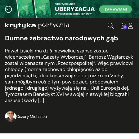
0
Dumne żebractwo narodowych gąb
Paweł Lisicki ma dziś niewielkie szanse zostać
wicenaczelnym „Gazety Wyborczej”, Bartosz Węglarczyk
został wicenaczelnym „Rzeczpospolitej”. Więc prawicowi
chłopcy (można zachować chłopięcość aż do
pięćdziesiątki, idea konserwuje lepiej niż krem Vichy,
sam mógłbym coś o tym powiedzieć, próbowałem
jednego i drugiego) wyżywają się na… Unii Europejskiej.
Tymczasem Benedykt XVI w swojej niezwykłej biografii
Jezusa (każdy […]
Cezary Michalski