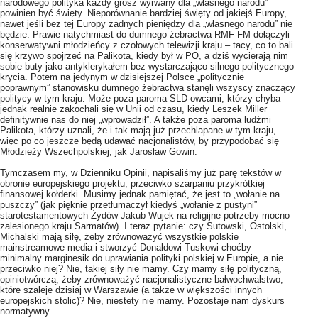
narodowego polityka każdy grosz wyrwany dla „własnego narodu”
powinien być święty. Nieporównanie bardziej święty od jakiejś Europy,
nawet jeśli bez tej Europy żadnych pieniędzy dla „własnego narodu” nie
będzie. Prawie natychmiast do dumnego żebractwa RMF FM dołączyli
konserwatywni młodzieńcy z czołowych telewizji kraju – tacy, co to bali
się krzywo spojrzeć na Palikota, kiedy był w PO, a dziś wycierają nim
sobie buty jako antyklerykałem bez wystarczająco silnego politycznego
krycia. Potem na jedynym w dzisiejszej Polsce „politycznie
poprawnym” stanowisku dumnego żebractwa stanęli wszyscy znaczący
politycy w tym kraju. Może poza paroma SLD-owcami, którzy chyba
jednak realnie zakochali się w Unii od czasu, kiedy Leszek Miller
definitywnie nas do niej „wprowadził”. A także poza paroma ludźmi
Palikota, którzy uznali, że i tak mają już przechlapane w tym kraju,
więc po co jeszcze będą udawać nacjonalistów, by przypodobać się
Młodzieży Wszechpolskiej, jak Jarosław Gowin.
Tymczasem my, w Dzienniku Opinii, napisaliśmy już parę tekstów w
obronie europejskiego projektu, przeciwko szarpaniu przykrótkiej
finansowej kołderki. Musimy jednak pamiętać, że jest to „wołanie na
puszczy” (jak pięknie przetłumaczył kiedyś „wołanie z pustyni”
starotestamentowych Żydów Jakub Wujek na religijne potrzeby mocno
zalesionego kraju Sarmatów). I teraz pytanie: czy Sutowski, Ostolski,
Michalski mają siłę, żeby zrównoważyć wszystkie polskie
mainstreamowe media i stworzyć Donaldowi Tuskowi choćby
minimalny marginesik do uprawiania polityki polskiej w Europie, a nie
przeciwko niej? Nie, takiej siły nie mamy. Czy mamy siłę polityczną,
opiniotwórczą, żeby zrównoważyć nacjonalistyczne bałwochwalstwo,
które szaleje dzisiaj w Warszawie (a także w większości innych
europejskich stolic)? Nie, niestety nie mamy. Pozostaje nam dyskurs
normatywny.