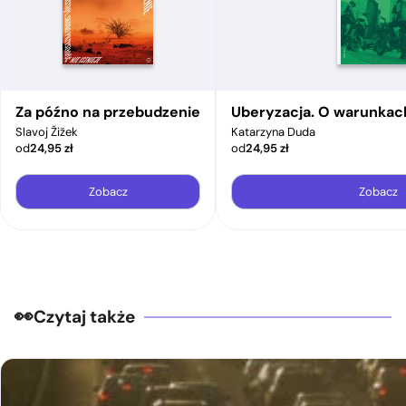
Za późno na przebudzenie
Uberyzacja. O warunkac
Slavoj Žižek
Katarzyna Duda
od
24,95
zł
od
24,95
zł
Zobacz
Zobacz
Czytaj także