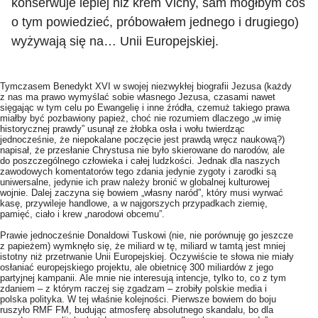
konserwuje lepiej niż krem Vichy, sam mógłbym coś
o tym powiedzieć, próbowałem jednego i drugiego)
wyżywają się na… Unii Europejskiej.
Tymczasem Benedykt XVI w swojej niezwykłej biografii Jezusa (każdy
z nas ma prawo wymyślać sobie własnego Jezusa, czasami nawet
sięgając w tym celu po Ewangelię i inne źródła, czemuż takiego prawa
miałby być pozbawiony papież, choć nie rozumiem dlaczego „w imię
historycznej prawdy” usunął ze żłobka osła i wołu twierdząc
jednocześnie, że niepokalane poczęcie jest prawdą wręcz naukową?)
napisał, że przesłanie Chrystusa nie było skierowane do narodów, ale
do poszczególnego człowieka i całej ludzkości. Jednak dla naszych
zawodowych komentatorów tego zdania jedynie zygoty i zarodki są
uniwersalne, jedynie ich praw należy bronić w globalnej kulturowej
wojnie. Dalej zaczyna się bowiem „własny naród”, który musi wyrwać
kasę, przywileje handlowe, a w najgorszych przypadkach ziemię,
pamięć, ciało i krew „narodowi obcemu”.
Prawie jednocześnie Donaldowi Tuskowi (nie, nie porównuję go jeszcze
z papieżem) wymknęło się, że miliard w tę, miliard w tamtą jest mniej
istotny niż przetrwanie Unii Europejskiej. Oczywiście te słowa nie miały
osłaniać europejskiego projektu, ale obietnicę 300 miliardów z jego
partyjnej kampanii. Ale mnie nie interesują intencje, tylko to, co z tym
zdaniem – z którym raczej się zgadzam – zrobiły polskie media i
polska polityka. W tej właśnie kolejności. Pierwsze bowiem do boju
ruszyło RMF FM, budując atmosferę absolutnego skandalu, bo dla