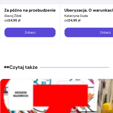
Za późno na przebudzenie
Uberyzacja. O warunkac
Slavoj Žižek
Katarzyna Duda
od
24,95
zł
od
24,95
zł
Zobacz
Zobacz
Czytaj także