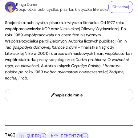
Kinga Dunin
Obserwuj
Socjolożka, publicystka, pisarka, krytyczka literacka
Socjolożka, publicystka, pisarka, krytyczka literacka. Od 1977 roku
współpracowniczka KOR oraz Niezależnej Oficyny Wydawniczej. Po
roku 1989 współpracowała z ruchem feministycznym.
Współzałożycielka partii Zielonych. Autorka licznych publikacji (m.in.
Tao gospodyni domowej
,
Karoca z dyni
– finalistka Nagrody
Literackiej Nike w 2001) i opracowań naukowych (m.in. współautorka i
współredaktorka pracy socjologicznej
Cudze problemy. O ważności
tego, co nieważne
). Autorka książek
Czytając Polskę. Literatura
polska po roku 1989 wobec dylematów nowoczesności
,
Zadyma
,
Kochaj i rób
.
napisz do mnie
TAGI:
🏳️‍🌈 QUEER
👩‍🦰 FEMINIZM