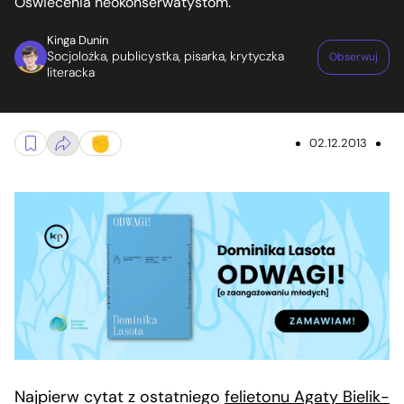
Oświecenia neokonserwatystom.
Kinga Dunin
Socjolożka, publicystka, pisarka, krytyczka
Obserwuj
literacka
02.12.2013
Najpierw cytat z ostatniego
felietonu Agaty Bielik-