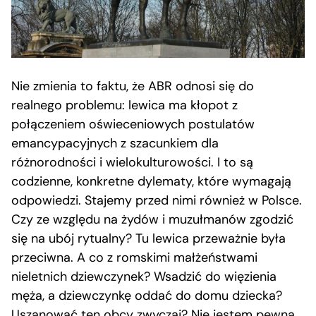
Nie zmienia to faktu, że ABR odnosi się do
realnego problemu: lewica ma kłopot z
połączeniem oświeceniowych postulatów
emancypacyjnych z szacunkiem dla
różnorodności i wielokulturowości. I to są
codzienne, konkretne dylematy, które wymagają
odpowiedzi. Stajemy przed nimi również w Polsce.
Czy ze względu na żydów i muzułmanów zgodzić
się na ubój rytualny? Tu lewica przeważnie była
przeciwna. A co z romskimi małżeństwami
nieletnich dziewczynek? Wsadzić do więzienia
męża, a dziewczynkę oddać do domu dziecka?
Uszanować ten obcy zwyczaj? Nie jestem pewna,