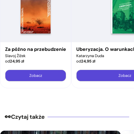
Za późno na przebudzenie
Uberyzacja. O warunkac
Slavoj Žižek
Katarzyna Duda
od
24,95
zł
od
24,95
zł
Zobacz
Zobacz
Czytaj także