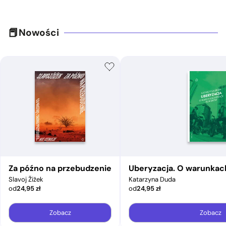
Nowości
Za późno na przebudzenie
Uberyzacja. O warunkac
Slavoj Žižek
Katarzyna Duda
od
24,95
zł
od
24,95
zł
Zobacz
Zobacz