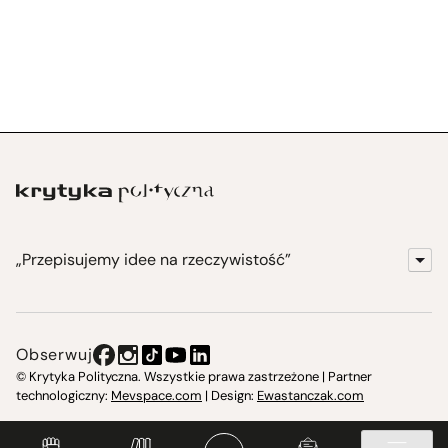
„Przepisujemy idee na rzeczywistość”
KrytykaPolityczna.pl
Wydawnictwo
Obserwuj
Instytut Krytyki Politycznej
© Krytyka Polityczna. Wszystkie prawa zastrzeżone | Partner
technologiczny:
Mevspace.com
| Design:
Ewastanczak.com
Jasna 10 Warszawa, Społeczna Instytucja Kultury