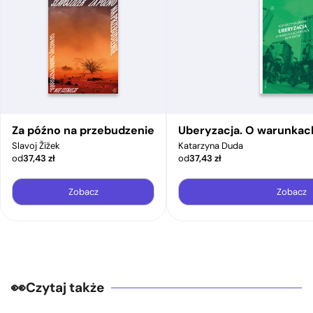
Za późno na przebudzenie
Uberyzacja. O warunkac
Slavoj Žižek
Katarzyna Duda
od
37,43
zł
od
37,43
zł
Zobacz
Zobacz
Czytaj także