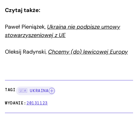
Czytaj także:
Paweł Pieniążek,
Ukraina nie podpisze umowy
stowarzyszeniowej z UE
Oleksij Radynski,
Chcemy (do) lewicowej Europy
TAGI:
🇺🇦 UKRAINA
WYDANIE:
20131123