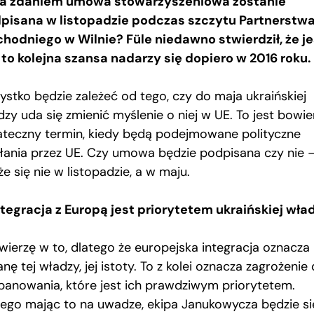
a zdaniem umowa stowarzyszeniowa zostanie
pisana w listopadzie podczas szczytu Partnerstw
hodniego w Wilnie? Füle niedawno stwierdził, że je
, to kolejna szansa nadarzy się dopiero w 2016 roku.
ystko będzie zależeć od tego, czy do maja ukraińskiej
dzy uda się zmienić myślenie o niej w UE. To jest bowi
ateczny termin, kiedy będą podejmowane polityczne
ałania przez UE. Czy umowa będzie podpisana czy nie 
e się nie w listopadzie, a w maju.
ntegracja z Europą jest priorytetem ukraińskiej wła
 wierzę w to, dlatego że europejska integracja oznacza
nę tej władzy, jej istoty. To z kolei oznacza zagrożenie 
 panowania, które jest ich prawdziwym priorytetem.
tego mając to na uwadze, ekipa Janukowycza będzie si