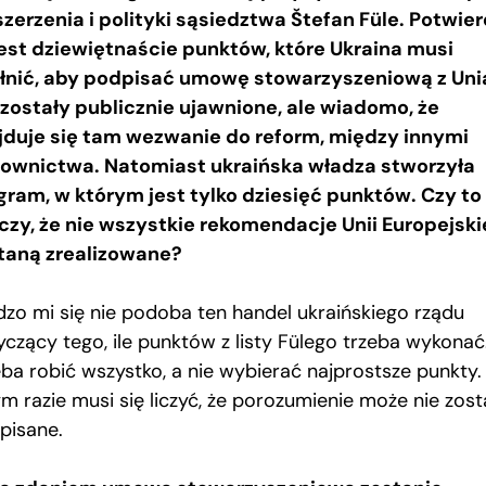
szerzenia i polityki sąsiedztwa Štefan Füle. Potwierd
jest dziewiętnaście punktów, które Ukraina musi
łnić, aby podpisać umowę stowarzyszeniową z Uni
 zostały publicznie ujawnione, ale wiadomo, że
jduje się tam wezwanie do reform, między innymi
ownictwa. Natomiast ukraińska władza stworzyła
gram, w którym jest tylko dziesięć punktów. Czy to
czy, że nie wszystkie rekomendacje Unii Europejski
taną zrealizowane?
dzo mi się nie podoba ten handel ukraińskiego rządu
yczący tego, ile punktów z listy Fülego trzeba wykonać
eba robić wszystko, a nie wybierać najprostsze punkty
ym razie musi się liczyć, że porozumienie może nie zos
pisane.