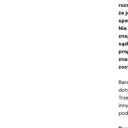
roz
że 
spe
Nie
zna
sąd
pro
zna
zos
Bar
dot
Trz
inn
pod