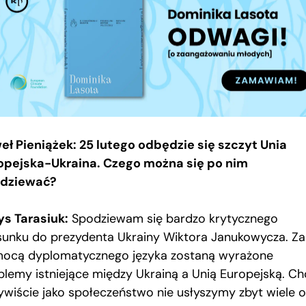
eł Pieniążek: 25 lutego odbędzie się szczyt Unia
opejska-Ukraina. Czego można się po nim
dziewać?
ys Tarasiuk:
Spodziewam się bardzo krytycznego
sunku do prezydenta Ukrainy Wiktora Janukowycza. Za
ocą dyplomatycznego języka zostaną wyrażone
blemy istniejące między Ukrainą a Unią Europejską. C
ywiście jako społeczeństwo nie usłyszymy zbyt wiele o