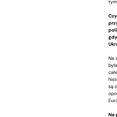
tym
Czy
prz
pol
gdy
Ukr
Na 
była
całe
his
są 
opoz
Eur
Na 