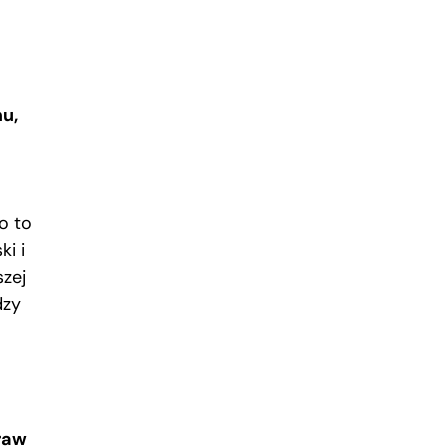
mu,
o to
ki i
szej
dzy
raw