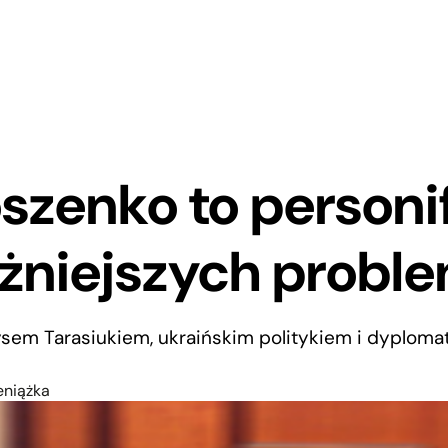
zenko to personif
żniejszych probl
sem Tarasiukiem, ukraińskim politykiem i dyplomat
eniążka