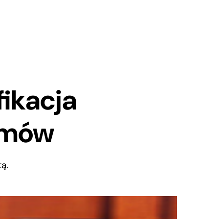
ikacja
emów
ą.