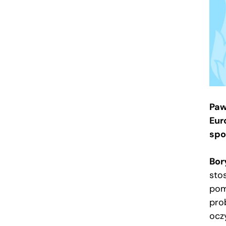
Paw
Eur
spo
Bor
sto
pom
pro
ocz