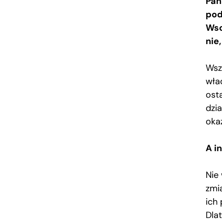
Pan
pod
Wsc
nie
Wsz
wła
ost
dzi
okaż
A i
Nie
zmia
ich
Dla