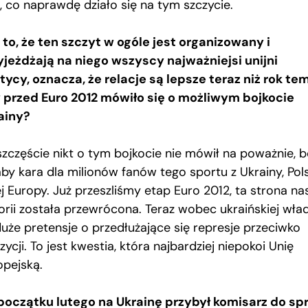
, co naprawdę działo się na tym szczycie.
 to, że ten szczyt w ogóle jest organizowany i
yjeżdżają na niego wszyscy najważniejsi unijni
itycy, oznacza, że relacje są lepsze teraz niż rok te
 przed Euro 2012 mówiło się o możliwym bojkocie
ainy?
szczęście nikt o tym bojkocie nie mówił na poważnie, b
by kara dla milionów fanów tego sportu z Ukrainy, Pols
j Europy. Już przeszliśmy etap Euro 2012, ta strona na
torii została przewrócona. Teraz wobec ukraińskiej wła
duże pretensje o przedłużające się represje przeciwko
ycji. To jest kwestia, która najbardziej niepokoi Unię
opejską.
początku lutego na Ukrainę przybył komisarz do sp