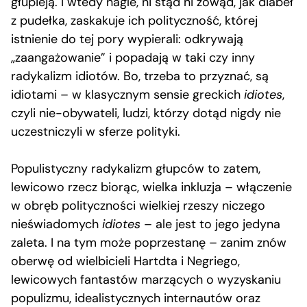
głupieją. I wtedy nagle, ni stąd ni zowąd, jak diabeł
z pudełka, zaskakuje ich polityczność, której
istnienie do tej pory wypierali: odkrywają
„zaangażowanie” i popadają w taki czy inny
radykalizm idiotów. Bo, trzeba to przyznać, są
idiotami – w klasycznym sensie greckich
idiotes
,
czyli nie-obywateli, ludzi, którzy dotąd nigdy nie
uczestniczyli w sferze polityki.
Populistyczny radykalizm głupców to zatem,
lewicowo rzecz biorąc, wielka inkluzja – włączenie
w obręb polityczności wielkiej rzeszy niczego
nieświadomych
idiotes
– ale jest to jego jedyna
zaleta. I na tym może poprzestanę – zanim znów
oberwę od wielbicieli Hartdta i Negriego,
lewicowych fantastów marzących o wyzyskaniu
populizmu, idealistycznych internautów oraz