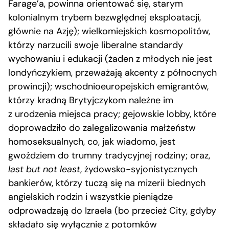
Farage’a, powinna orientować się, starym
kolonialnym trybem bezwględnej eksploatacji,
głównie na Azję); wielkomiejskich kosmopolitów,
którzy narzucili swoje liberalne standardy
wychowaniu i edukacji (żaden z młodych nie jest
londyńczykiem, przeważają akcenty z północnych
prowincji); wschodnioeuropejskich emigrantów,
którzy kradną Brytyjczykom należne im
z urodzenia miejsca pracy; gejowskie lobby, które
doprowadziło do zalegalizowania małżeństw
homoseksualnych, co, jak wiadomo, jest
gwoździem do trumny tradycyjnej rodziny; oraz,
last but not least
, żydowsko-syjonistycznych
bankierów, którzy tuczą się na mizerii biednych
angielskich rodzin i wszystkie pieniądze
odprowadzają do Izraela (bo przecież City, gdyby
składało się wyłącznie z potomków