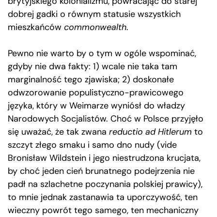
brytyjskiego kolonializmu, powracając do starej
dobrej gadki o równym statusie wszystkich
mieszkańców
commonwealth
.
Pewno nie warto by o tym w ogóle wspominać,
gdyby nie dwa fakty: 1) wcale nie taka tam
marginalność tego zjawiska; 2) doskonałe
odwzorowanie populistyczno-prawicowego
języka, który w Weimarze wyniósł do władzy
Narodowych Socjalistów. Choć w Polsce przyjęło
się uważać, że tak zwana
reductio ad Hitlerum
to
szczyt złego smaku i samo dno nudy (vide
Bronisław Wildstein i jego niestrudzona krucjata,
by choć jeden cień brunatnego podejrzenia nie
padł na szlachetne poczynania polskiej prawicy),
to mnie jednak zastanawia ta uporczywość, ten
wieczny powrót tego samego, ten mechaniczny