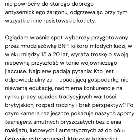
nic powróciły do starego dobrego
antysemickiego żargonu, odgrzewając przy tym
wszystkie inne rasistowskie kotlety.
Oglądam właśnie spot wyborczy przygotowany
przez młodzieżówkę BNP: kilkoro młodych ludzi, w
wieku między 15 a 20 lat, wyraża troskę o swoją
niepewną przyszłość w tonie wojowniczego
j’accuse. Najpierw padają pytania: Kto jest
odpowiedzialny za – upadającą gospodarkę, nic
niewartą edukację, nadmierną konkurencję na
rynku pracy, upadek tradycyjnych wartości
brytyjskich, rozpad rodziny i brak perspektyw? Po
czym kamera raz jeszcze pokazuje naszych
spotty
teenagers
, smutnych pryszczatych bez cienia
makijażu, ludowych i autentycznych aż do bólu
(głównie estetycznego), którzy w kolejności