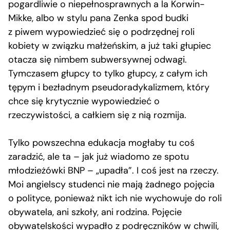
pogardliwie o niepełnosprawnych a la Korwin-
Mikke, albo w stylu pana Zenka spod budki
z piwem wypowiedzieć się o podrzędnej roli
kobiety w związku małżeńskim, a już taki głupiec
otacza się nimbem subwersywnej odwagi.
Tymczasem głupcy to tylko głupcy, z całym ich
tępym i bezładnym pseudoradykalizmem, który
chce się krytycznie wypowiedzieć o
rzeczywistości, a całkiem się z nią rozmija.
Tylko powszechna edukacja mogłaby tu coś
zaradzić, ale ta – jak już wiadomo ze spotu
młodzieżówki BNP – „upadła”. I coś jest na rzeczy.
Moi angielscy studenci nie mają żadnego pojęcia
o polityce, ponieważ nikt ich nie wychowuje do roli
obywatela, ani szkoły, ani rodzina. Pojęcie
obywatelskości wypadło z podręczników w chwili,