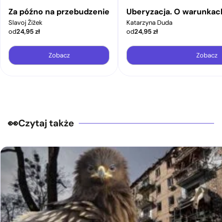
Za późno na przebudzenie
Uberyzacja. O warunkac
Slavoj Žižek
Katarzyna Duda
od
24,95
zł
od
24,95
zł
Zobacz
Zobacz
Czytaj także