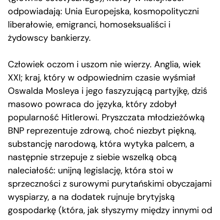
odpowiadają: Unia Europejska, kosmopolityczni
liberałowie, emigranci, homoseksualiści i
żydowscy bankierzy.
Człowiek oczom i uszom nie wierzy. Anglia, wiek
XXI; kraj, który w odpowiednim czasie wyśmiał
Oswalda Mosleya i jego faszyzującą partyjkę, dziś
masowo powraca do języka, który zdobył
popularność Hitlerowi. Pryszczata młodzieżówką
BNP reprezentuje zdrową, choć niezbyt piękną,
substancję narodową, która wytyka palcem, a
następnie strzepuje z siebie wszelką obcą
naleciałość: unijną legislację, która stoi w
sprzeczności z surowymi purytańskimi obyczajami
wyspiarzy, a na dodatek rujnuje brytyjską
gospodarkę (która, jak słyszymy między innymi od