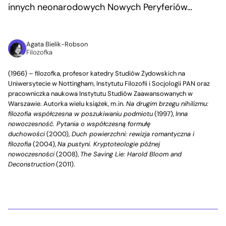
innych neonarodowych Nowych Peryferiów…
Agata Bielik-Robson
Filozofka
(1966) – filozofka, profesor katedry Studiów Żydowskich na
Uniwersytecie w Nottingham, Instytutu Filozofii i Socjologii PAN oraz
pracowniczka naukowa Instytutu Studiów Zaawansowanych w
Warszawie. Autorka wielu książek, m.in.
Na drugim brzegu nihilizmu:
filozofia współczesna w poszukiwaniu podmiotu
(1997),
Inna
nowoczesność. Pytania o współczesną formułę
duchowości
(2000),
Duch powierzchni: rewizja romantyczna i
filozofia
(2004),
Na pustyni. Kryptoteologie późnej
nowoczesności
(2008),
The Saving Lie: Harold Bloom and
Deconstruction
(2011).