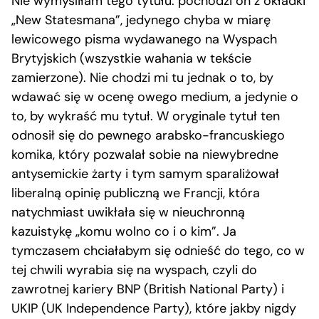
Nie wymyśliłam tego tytułu: pochodzi on z okładki
„New Statesmana”, jedynego chyba w miarę
lewicowego pisma wydawanego na Wyspach
Brytyjskich (wszystkie wahania w tekście
zamierzone). Nie chodzi mi tu jednak o to, by
wdawać się w ocenę owego medium, a jedynie o
to, by wykraść mu tytuł. W oryginale tytuł ten
odnosił się do pewnego arabsko-francuskiego
komika, który pozwalał sobie na niewybredne
antysemickie żarty i tym samym sparaliżował
liberalną opinię publiczną we Francji, która
natychmiast uwikłała się w nieuchronną
kazuistykę „komu wolno co i o kim”. Ja
tymczasem chciałabym się odnieść do tego, co w
tej chwili wyrabia się na wyspach, czyli do
zawrotnej kariery BNP (British National Party) i
UKIP (UK Independence Party), które jakby nigdy