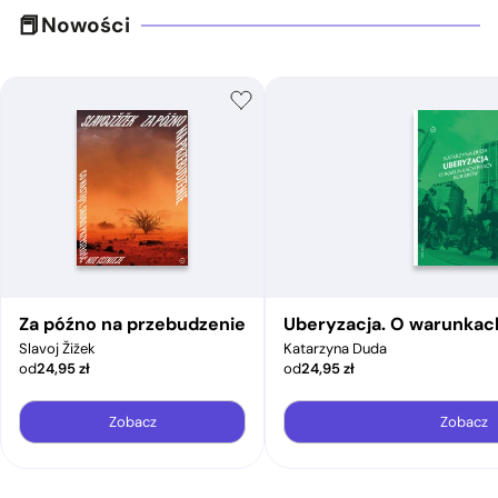
Nowości
Za późno na przebudzenie
Uberyzacja. O warunkac
Slavoj Žižek
Katarzyna Duda
od
24,95
zł
od
24,95
zł
Zobacz
Zobacz