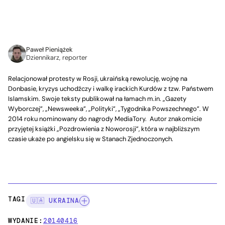
Paweł Pieniążek
Dziennikarz, reporter
Relacjonował protesty w Rosji, ukraińską rewolucję, wojnę na
Donbasie, kryzys uchodźczy i walkę irackich Kurdów z tzw. Państwem
Islamskim. Swoje teksty publikował na łamach m.in. „Gazety
Wyborczej”, „Newsweeka”, „Polityki”, „Tygodnika Powszechnego”. W
2014 roku nominowany do nagrody MediaTory. Autor znakomicie
przyjętej książki „Pozdrowienia z Noworosji”, która w najbliższym
czasie ukaże po angielsku się w Stanach Zjednoczonych.
TAGI:
🇺🇦 UKRAINA
WYDANIE:
20140416