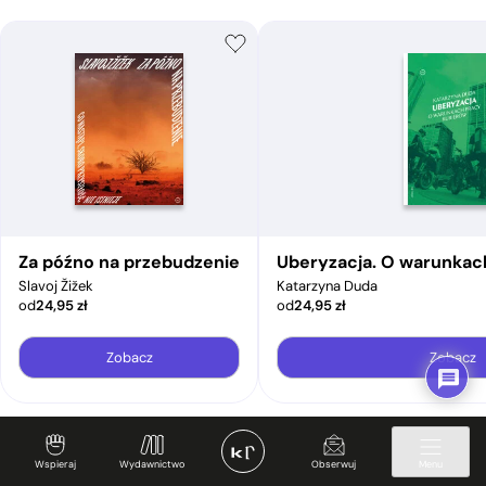
Za późno na przebudzenie
Uberyzacja. O warunkac
Slavoj Žižek
Katarzyna Duda
od
24,95
zł
od
24,95
zł
Zobacz
Zobacz
Wspieraj
Wydawnictwo
Obserwuj
Menu