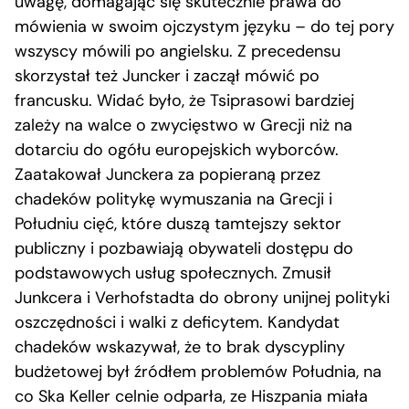
uwagę, domagając się skutecznie prawa do
mówienia w swoim ojczystym języku – do tej pory
wszyscy mówili po angielsku. Z precedensu
skorzystał też Juncker i zaczął mówić po
francusku. Widać było, że Tsiprasowi bardziej
zależy na walce o zwycięstwo w Grecji niż na
dotarciu do ogółu europejskich wyborców.
Zaatakował Junckera za popieraną przez
chadeków politykę wymuszania na Grecji i
Południu cięć, które duszą tamtejszy sektor
publiczny i pozbawiają obywateli dostępu do
podstawowych usług społecznych. Zmusił
Junkcera i Verhofstadta do obrony unijnej polityki
oszczędności i walki z deficytem. Kandydat
chadeków wskazywał, że to brak dyscypliny
budżetowej był źródłem problemów Południa, na
co Ska Keller celnie odparła, ze Hiszpania miała