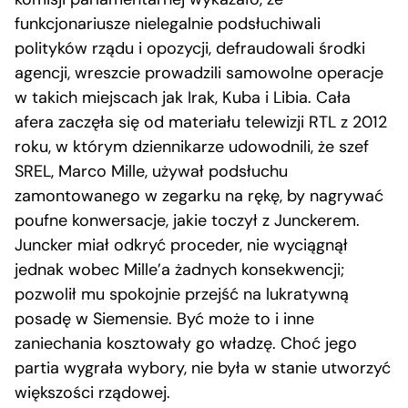
funkcjonariusze nielegalnie podsłuchiwali
polityków rządu i opozycji, defraudowali środki
agencji, wreszcie prowadzili samowolne operacje
w takich miejscach jak Irak, Kuba i Libia. Cała
afera zaczęła się od materiału telewizji RTL z 2012
roku, w którym dziennikarze udowodnili, że szef
SREL, Marco Mille, używał podsłuchu
zamontowanego w zegarku na rękę, by nagrywać
poufne konwersacje, jakie toczył z Junckerem.
Juncker miał odkryć proceder, nie wyciągnął
jednak wobec Mille’a żadnych konsekwencji;
pozwolił mu spokojnie przejść na lukratywną
posadę w Siemensie. Być może to i inne
zaniechania kosztowały go władzę. Choć jego
partia wygrała wybory, nie była w stanie utworzyć
większości rządowej.