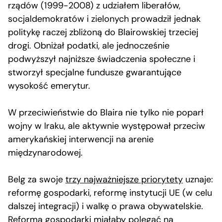
rządów (1999-2008) z udziałem liberałów,
socjaldemokratów i zielonych prowadził jednak
politykę raczej zbliżoną do Blairowskiej trzeciej
drogi. Obniżał podatki, ale jednocześnie
podwyższył najniższe świadczenia społeczne i
stworzył specjalne fundusze gwarantujące
wysokość emerytur.
W przeciwieństwie do Blaira nie tylko nie poparł
wojny w Iraku, ale aktywnie występował przeciw
amerykańskiej interwencji na arenie
międzynarodowej.
Belg za swoje
trzy najważniejsze priorytety
uznaje:
reformę gospodarki, reformę instytucji UE (w celu
dalszej integracji) i walkę o prawa obywatelskie.
Reforma gospodarki miałaby polegać na