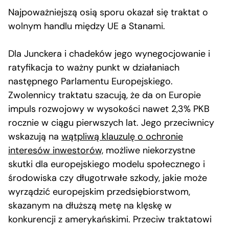
Najpoważniejszą osią sporu okazał się traktat o
wolnym handlu między UE a Stanami.
Dla Junckera i chadeków jego wynegocjowanie i
ratyfikacja to ważny punkt w działaniach
następnego Parlamentu Europejskiego.
Zwolennicy traktatu szacują, że da on Europie
impuls rozwojowy w wysokości nawet 2,3% PKB
rocznie w ciągu pierwszych lat. Jego przeciwnicy
wskazują na
wątpliwą klauzulę o ochronie
interesów inwestorów,
możliwe niekorzystne
skutki dla europejskiego modelu społecznego i
środowiska czy długotrwałe szkody, jakie może
wyrządzić europejskim przedsiębiorstwom,
skazanym na dłuższą metę na klęskę w
konkurencji z amerykańskimi. Przeciw traktatowi