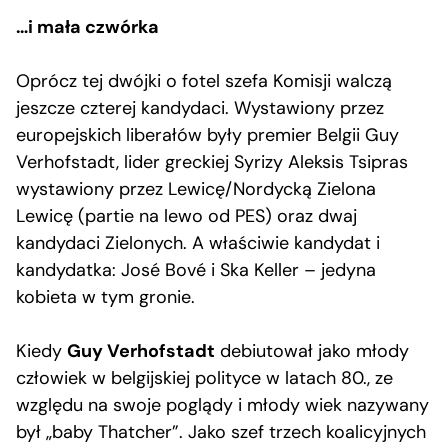
…i mała czwórka
Oprócz tej dwójki o fotel szefa Komisji walczą
jeszcze czterej kandydaci. Wystawiony przez
europejskich liberałów były premier Belgii Guy
Verhofstadt, lider greckiej Syrizy Aleksis Tsipras
wystawiony przez Lewicę/Nordycką Zielona
Lewicę (partie na lewo od PES) oraz dwaj
kandydaci Zielonych. A właściwie kandydat i
kandydatka: José Bové i Ska Keller – jedyna
kobieta w tym gronie.
Kiedy
Guy Verhofstadt
debiutował jako młody
człowiek w belgijskiej polityce w latach 80., ze
względu na swoje poglądy i młody wiek nazywany
był „baby Thatcher”. Jako szef trzech koalicyjnych