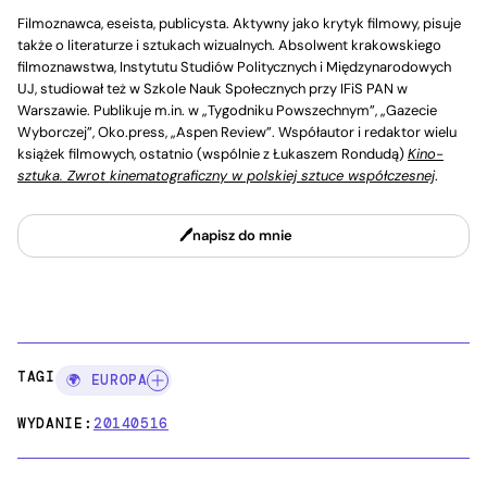
Filmoznawca, eseista, publicysta. Aktywny jako krytyk filmowy, pisuje
także o literaturze i sztukach wizualnych. Absolwent krakowskiego
filmoznawstwa, Instytutu Studiów Politycznych i Międzynarodowych
UJ, studiował też w Szkole Nauk Społecznych przy IFiS PAN w
Warszawie. Publikuje m.in. w „Tygodniku Powszechnym”, „Gazecie
Wyborczej”, Oko.press, „Aspen Review”. Współautor i redaktor wielu
książek filmowych, ostatnio (wspólnie z Łukaszem Rondudą)
Kino-
sztuka. Zwrot kinematograficzny w polskiej sztuce współczesnej
.
napisz do mnie
TAGI:
🌍 EUROPA
WYDANIE:
20140516