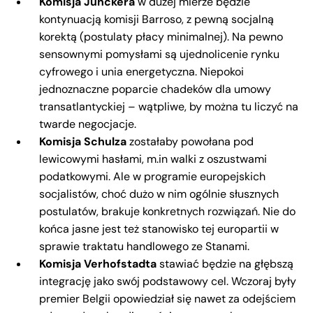
Komisja Junckera
w dużej mierze będzie
kontynuacją komisji Barroso, z pewną socjalną
korektą (postulaty płacy minimalnej). Na pewno
sensownymi pomysłami są ujednolicenie rynku
cyfrowego i unia energetyczna. Niepokoi
jednoznaczne poparcie chadeków dla umowy
transatlantyckiej – wątpliwe, by można tu liczyć na
twarde negocjacje.
Komisja Schulza
zostałaby powołana pod
lewicowymi hasłami, m.in walki z oszustwami
podatkowymi. Ale w programie europejskich
socjalistów, choć dużo w nim ogólnie słusznych
postulatów, brakuje konkretnych rozwiązań. Nie do
końca jasne jest też stanowisko tej europartii w
sprawie traktatu handlowego ze Stanami.
Komisja Verhofstadta
stawiać będzie na głębszą
integrację jako swój podstawowy cel. Wczoraj były
premier Belgii opowiedział się nawet za odejściem