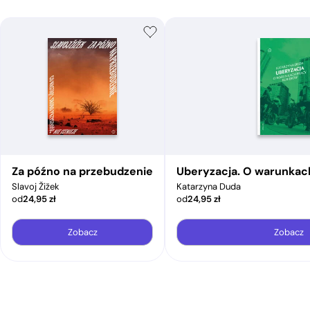
Za późno na przebudzenie
Uberyzacja. O warunkac
Slavoj Žižek
Katarzyna Duda
od
24,95
zł
od
24,95
zł
Zobacz
Zobacz