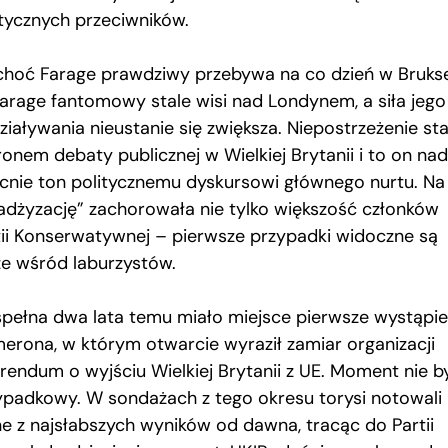
itycznych przeciwników.
choć Farage prawdziwy przebywa na co dzień w Bruksel
Farage fantomowy stale wisi nad Londynem, a siła jego
iaływania nieustanie się zwiększa. Niepostrzeżenie sta
ronem debaty publicznej w Wielkiej Brytanii i to on nad
cnie ton politycznemu dyskursowi głównego nurtu. Na
radżyzację” zachorowała nie tylko większość członków
tii Konserwatywnej – pierwsze przypadki widoczne są
że wśród laburzystów.
spełna dwa lata temu miało miejsce pierwsze wystąpie
erona, w którym otwarcie wyraził zamiar organizacji
erendum o wyjściu Wielkiej Brytanii z UE. Moment nie b
ypadkowy. W sondażach z tego okresu torysi notowali
ne z najsłabszych wyników od dawna, tracąc do Partii