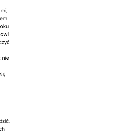
mi,
lem
roku
-owi
czyć
 nie
 są
zić,
ch