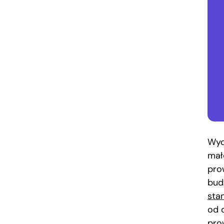
Wyd
mał
pro
bud
sta
od 
pro