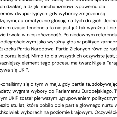
ch działań, a dzięki mechanizmowi typowemu dla
temów dwupartyjnych: gdy wyborcy zmęczeni są
dzącymi, automatycznie głosują na tych drugich. Jedn
tnim czasie tendencja ta nie jest już tak wyraźna. I nie
zie trwała w nieskończoność. Po niedawnym referend
podległościowym jako wyraźny głos w polityce zaznacz
 Szkocka Partia Narodowa. Partia Zielonych również rad
e coraz lepiej. Mimo to dla wszystkich oczywiste jest, 
ważniejszy element tego procesu ma twarz Nigela Fara
zywa się UKIP.
ekonaliśmy się o tym w maju, gdy partia ta, zdobywają
daty, wygrała wybory do Parlamentu Europejskiego. 
ym UKIP został pierwszym ugrupowaniem polityczny
szło stu lat, które pobiło obie partie głównego nurtu 
ichkolwiek wyborach na poziomie krajowym. Oczywiści