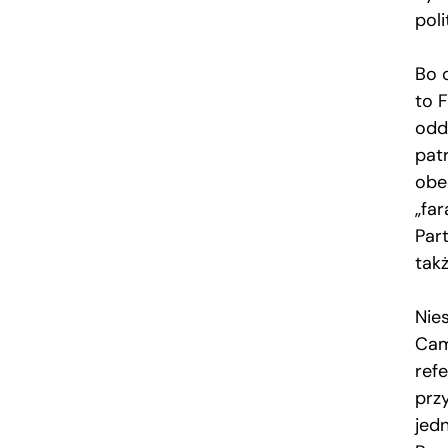
pol
Bo 
to 
oddz
pat
obe
„fa
Par
tak
Nie
Cam
ref
prz
jed