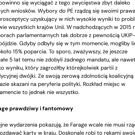
 powinno się wyciągać z tego zwycięstwa zbyt daleko
cych wniosków. Wybory do PE rządzą się swoimi prawa
urosceptycy uzyskujący w nich wysokie wyniki to prob
wie wszystkich krajów Unii. W nadchodzących w 2015 
orach parlamentarnych tak dobrze z pewnością UKIP
 pójdzie. Gdyby odbyły się w tym momencie, mogliby li
około 15% poparcia. To sporo, zważywszy, że jeszcze
całe 5 lat temu nie zdobyli żadnego mandatu, ale nawet
ko wyniku, który zagroziłby którejkolwiek partii z
dycyjnej dwójki. Ze swoją zerową zdolnością koalicyjną
azie skazani na peryferia polityki. Rozkład miejsc w
lamencie to jednak nie wszystko.
age prawdziwy i fantomowy
ejne wydarzenia pokazują, że Farage wcale nie musi rząd
rozdawać karty w kraju. Doskonale robi to rękami swoi