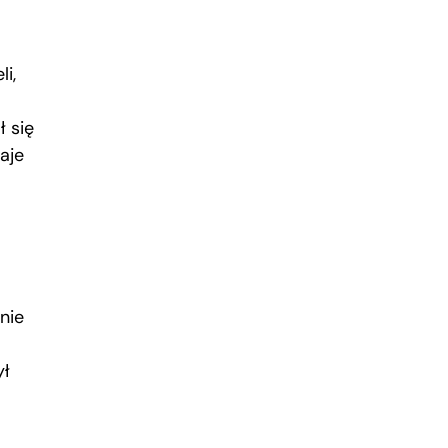
i,
ł się
aje
nie
ył