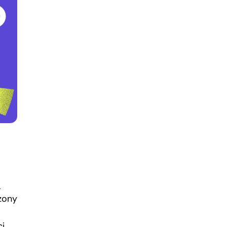
o
ężony
ci