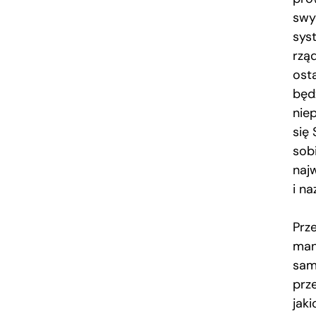
swy
sys
rzą
osta
będ
nie
się
sobi
naj
i na
Prz
man
sam
prze
jak