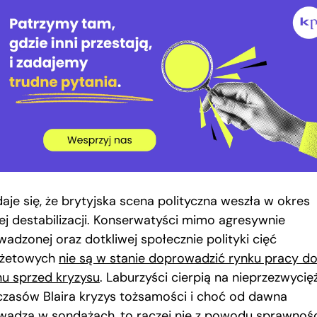
aje się, że brytyjska scena polityczna weszła w okres
ej destabilizacji. Konserwatyści mimo agresywnie
wadzonej oraz dotkliwej społecznie polityki cięć
żetowych
nie są w stanie doprowadzić rynku pracy d
nu sprzed kryzysu
. Laburzyści cierpią na nieprzezwyci
czasów Blaira kryzys tożsamości i choć od dawna
wadzą w sondażach, to raczej nie z powodu sprawnoś