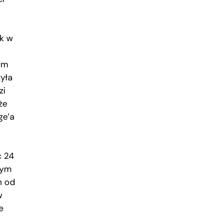
ak w
um
yła
zi
że
ge’a
c 24
Tym
m od
w
e