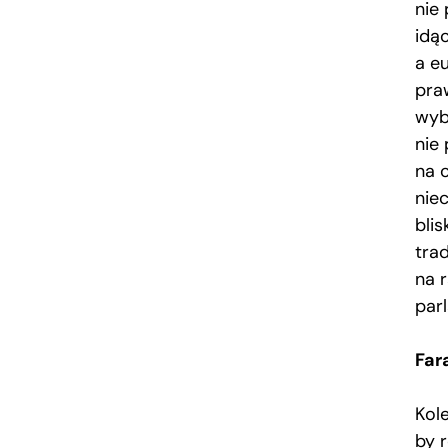
nie
idą
a e
pra
wyb
nie
na 
nie
blis
tra
na r
par
Far
Kol
by 