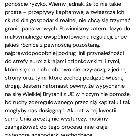
ponoście ryzyko. Wiemy jednak, że to nie takie
proste – przepływy kapitałowe, a zwłaszcza ich
skutki dla gospodarki realnej, nie chcą się trzymać
granic państwowych. Powinniśmy zatem dążyć do
maksymalnego uwspólnotowienia regulacji, choć
jakieś różnice z pewnością pozostaną,
najprawdopodobniej podług linii przynależności
do strefy euro: z krajami członkowskimi i tymi,
które się do nich dobrowolnie przyłączą, z jednej
strony oraz tymi, które zechcą podążać własną
drogą. Jestem natomiast pewny, że wypychanie
na siłę Wielkiej Brytanii z UE w niczym nie pomoże,
bo ruchy zderegulowanego przez nią kapitału i tak
mogłyby nas dosięgnąć. Akurat w tej kwestii
sama Unia zresztą nie wystarczy, musimy
zaangażować do tego procesu inne kraje,
zwłaszcza gospodarki wschodzące.