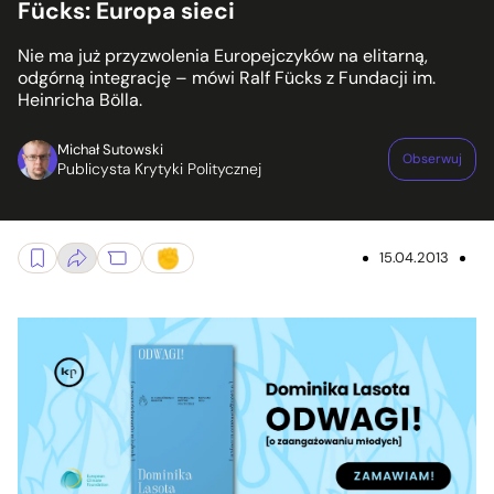
Fücks: Europa sieci
Nie ma już przyzwolenia Europejczyków na elitarną,
odgórną integrację – mówi Ralf Fücks z Fundacji im.
Heinricha Bölla.
Michał Sutowski
Obserwuj
Publicysta Krytyki Politycznej
15.04.2013