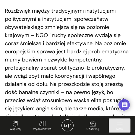
Rozdźwięk między tradycyjnymi instytucjami
politycznymi a instytucjami społeczeństw
obywatelskiego zmniejsza się na poziomie
krajowym – NGO i ruchy społeczne wydają się
coraz śmielsze i bardziej efektywne. Na poziomie
europejskim sprawa jest bardziej problematyczna:
mamy bowiem niezwykle kompetentny,
profesjonalny aparat polityczno-biurokratyczny,
ale wciąż zbyt mało koordynacji i wspólnego
działania od dołu. Na przeszkodzie stoją zresztą
dość banalne czynniki – na pewno język, bo
przecież wciąż stosunkowo wąska elita posługuje
się językiem angielskim, ale także media, które w
niewielkim stopniu kształtują dyskurs prawdziwie
europejski. Na szczęście widać już w internecie
Wspieraj
Wydawnictwo
Obserwuj
Menu
inicjatywy, które próbują temu zaradzić.