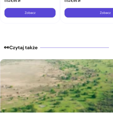
od
24,95
zł
od
24,95
zł
Zobacz
Zobacz
Czytaj także