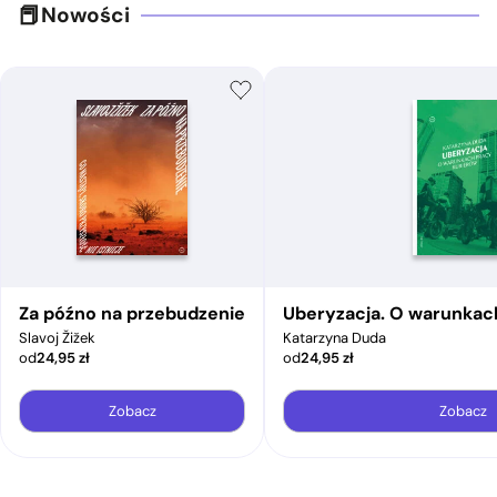
Nowości
Za późno na przebudzenie
Uberyzacja. O warunkac
Slavoj Žižek
Katarzyna Duda
od
24,95
zł
od
24,95
zł
Zobacz
Zobacz