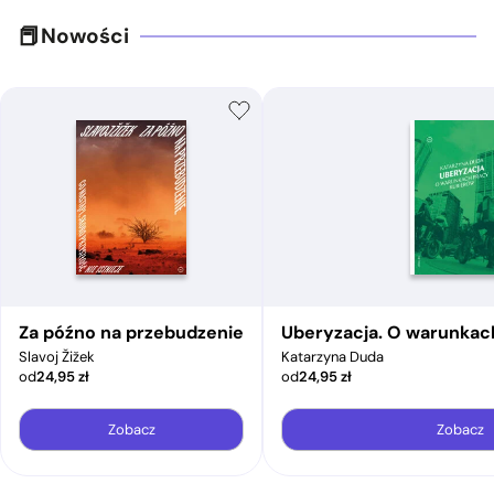
Nowości
Za późno na przebudzenie
Uberyzacja. O warunkac
Slavoj Žižek
Katarzyna Duda
od
24,95
zł
od
24,95
zł
Zobacz
Zobacz