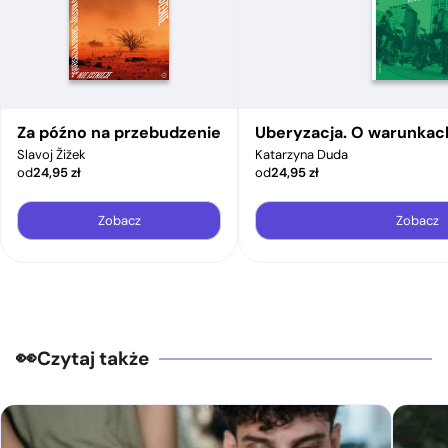
Za późno na przebudzenie
Uberyzacja. O warunkac
Slavoj Žižek
Katarzyna Duda
od
24,95
zł
od
24,95
zł
Zobacz
Zobacz
Czytaj także