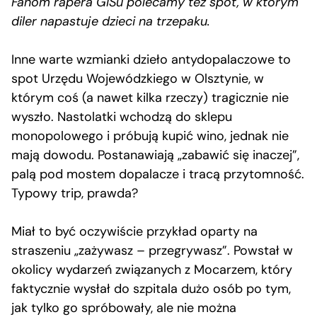
Fanom rapera GISu polecamy też spot, w którym
diler napastuje dzieci na trzepaku.
Inne warte wzmianki dzieło antydopalaczowe to
spot Urzędu Wojewódzkiego w Olsztynie, w
którym coś (a nawet kilka rzeczy) tragicznie nie
wyszło. Nastolatki wchodzą do sklepu
monopolowego i próbują kupić wino, jednak nie
mają dowodu. Postanawiają „zabawić się inaczej”,
palą pod mostem dopalacze i tracą przytomność.
Typowy trip, prawda?
Miał to być oczywiście przykład oparty na
straszeniu „zażywasz – przegrywasz”. Powstał w
okolicy wydarzeń związanych z Mocarzem, który
faktycznie wysłał do szpitala dużo osób po tym,
jak tylko go spróbowały, ale nie można