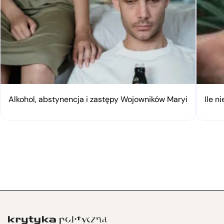
Alkohol, abstynencja i zastępy Wojowników Maryi
Ile n