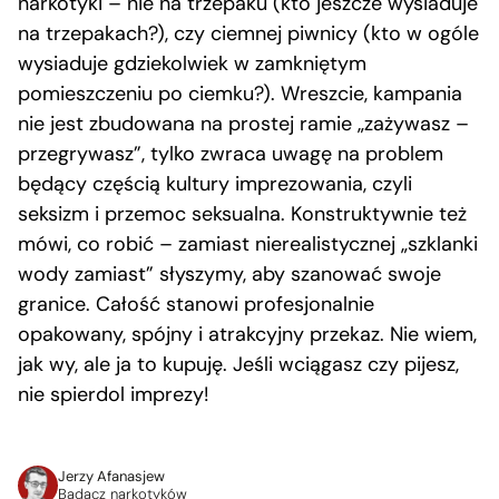
narkotyki – nie na trzepaku (kto jeszcze wysiaduje
na trzepakach?), czy ciemnej piwnicy (kto w ogóle
wysiaduje gdziekolwiek w zamkniętym
pomieszczeniu po ciemku?). Wreszcie, kampania
nie jest zbudowana na prostej ramie „zażywasz –
przegrywasz”, tylko zwraca uwagę na problem
będący częścią kultury imprezowania, czyli
seksizm i przemoc seksualna. Konstruktywnie też
mówi, co robić – zamiast nierealistycznej „szklanki
wody zamiast” słyszymy, aby szanować swoje
granice. Całość stanowi profesjonalnie
opakowany, spójny i atrakcyjny przekaz. Nie wiem,
jak wy, ale ja to kupuję. Jeśli wciągasz czy pijesz,
nie spierdol imprezy!
Jerzy Afanasjew
Badacz narkotyków