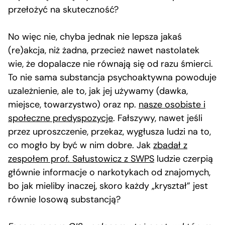
przełożyć na skuteczność?
No więc nie, chyba jednak nie lepsza jakaś
(re)akcja, niż żadna, przecież nawet nastolatek
wie, że dopalacze nie równają się od razu śmierci.
To nie sama substancja psychoaktywna powoduje
uzależnienie, ale to, jak jej używamy (dawka,
miejsce, towarzystwo) oraz np.
nasze osobiste i
społeczne predyspozycje
. Fałszywy, nawet jeśli
przez uproszczenie, przekaz, wygłusza ludzi na to,
co mogło by być w nim dobre. Jak
zbadał z
zespołem prof. Sałustowicz z SWPS
ludzie czerpią
głównie informacje o narkotykach od znajomych,
bo jak mieliby inaczej, skoro każdy „kryształ” jest
równie losową substancją?