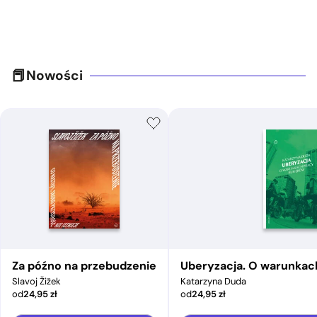
Nowości
Za późno na przebudzenie
Uberyzacja. O warunkac
Slavoj Žižek
Katarzyna Duda
od
24,95
zł
od
24,95
zł