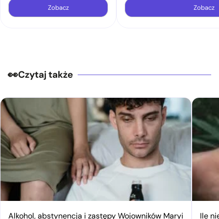
Zobacz
Zobacz
Czytaj także
Alkohol, abstynencja i zastępy Wojowników Maryi
Ile n