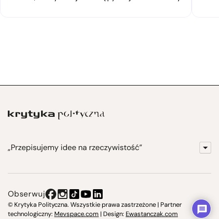
„Przepisujemy idee na rzeczywistość”
KrytykaPolityczna.pl
Wydawnictwo
Obserwuj
Instytut Krytyki Politycznej
© Krytyka Polityczna. Wszystkie prawa zastrzeżone | Partner
technologiczny:
Mevspace.com
| Design:
Ewastanczak.com