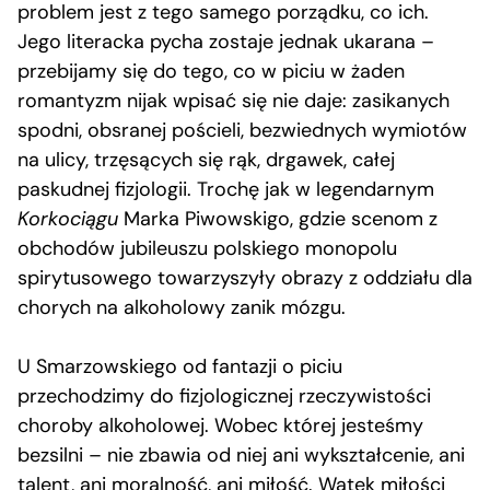
problem jest z tego samego porządku, co ich.
Jego literacka pycha zostaje jednak ukarana –
przebijamy się do tego, co w piciu w żaden
romantyzm nijak wpisać się nie daje: zasikanych
spodni, obsranej pościeli, bezwiednych wymiotów
na ulicy, trzęsących się rąk, drgawek, całej
paskudnej fizjologii. Trochę jak w legendarnym
Korkociągu
Marka Piwowskigo, gdzie scenom z
obchodów jubileuszu polskiego monopolu
spirytusowego towarzyszyły obrazy z oddziału dla
chorych na alkoholowy zanik mózgu.
U Smarzowskiego od fantazji o piciu
przechodzimy do fizjologicznej rzeczywistości
choroby alkoholowej. Wobec której jesteśmy
bezsilni – nie zbawia od niej ani wykształcenie, ani
talent, ani moralność, ani miłość. Wątek miłości