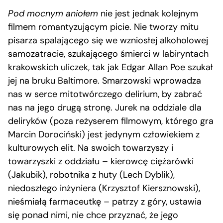
Pod mocnym aniołem
nie jest jednak kolejnym
filmem romantyzującym picie. Nie tworzy mitu
pisarza spalającego się we wzniosłej alkoholowej
samozatracie, szukającego śmierci w labiryntach
krakowskich uliczek, tak jak Edgar Allan Poe szukał
jej na bruku Baltimore. Smarzowski wprowadza
nas w serce mitotwórczego delirium, by zabrać
nas na jego drugą stronę. Jurek na oddziale dla
deliryków (poza reżyserem filmowym, którego gra
Marcin Dorociński) jest jedynym człowiekiem z
kulturowych elit. Na swoich towarzyszy i
towarzyszki z oddziału – kierowcę ciężarówki
(Jakubik), robotnika z huty (Lech Dyblik),
niedoszłego inżyniera (Krzysztof Kiersznowski),
nieśmiałą farmaceutkę – patrzy z góry, ustawia
się ponad nimi, nie chce przyznać, że jego