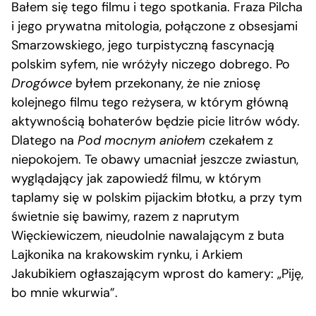
Bałem się tego filmu i tego spotkania. Fraza Pilcha
i jego prywatna mitologia, połączone z obsesjami
Smarzowskiego, jego turpistyczną fascynacją
polskim syfem, nie wróżyły niczego dobrego. Po
Drogówce
byłem przekonany, że nie zniosę
kolejnego filmu tego reżysera, w którym główną
aktywnością bohaterów będzie picie litrów wódy.
Dlatego na
Pod mocnym aniołem
czekałem z
niepokojem. Te obawy umacniał jeszcze zwiastun,
wyglądający jak zapowiedź filmu, w którym
taplamy się w polskim pijackim błotku, a przy tym
świetnie się bawimy, razem z naprutym
Więckiewiczem, nieudolnie nawalającym z buta
Lajkonika na krakowskim rynku, i Arkiem
Jakubikiem ogłaszającym wprost do kamery: „Piję,
bo mnie wkurwia”.