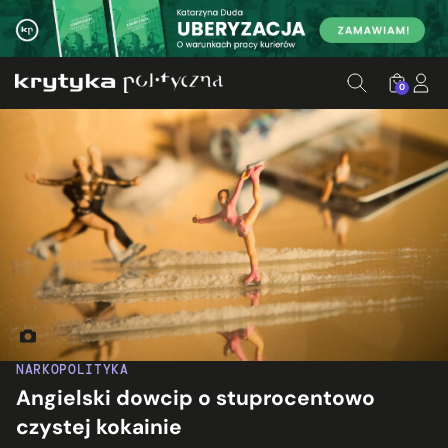
0
Fot. Gioconda Beekman, cc, flickr.com
NARKOPOLITYKA
Angielski dowcip o stuprocentowo
czystej kokainie