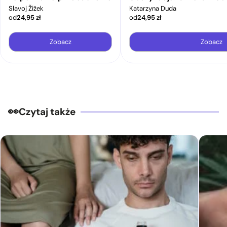
Slavoj Žižek
Katarzyna Duda
od
24,95
zł
od
24,95
zł
Zobacz
Zobacz
Czytaj także