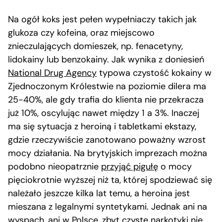
Na ogół koks jest pełen wypełniaczy takich jak
glukoza czy kofeina, oraz miejscowo
znieczulających domieszek, np. fenacetyny,
lidokainy lub benzokainy. Jak wynika z doniesień
National Drug Agency
typowa czystość kokainy w
Zjednoczonym Królestwie na poziomie dilera ma
25-40%, ale gdy trafia do klienta nie przekracza
już 10%, oscylując nawet między 1 a 3%. Inaczej
ma się sytuacja z heroiną i tabletkami ekstazy,
gdzie rzeczywiście zanotowano poważny wzrost
mocy działania. Na brytyjskich imprezach można
podobno nieopatrznie
przyjąć pigułę
o mocy
pięciokrotnie wyższej niż ta, której spodziewać się
należało jeszcze kilka lat temu, a heroina jest
mieszana z legalnymi syntetykami. Jednak ani na
wyspach, ani w Polsce, zbyt czyste narkotyki nie