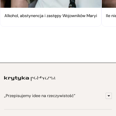
Alkohol, abstynencja i zastępy Wojowników Maryi
Ile n
„Przepisujemy idee na rzeczywistość”
KrytykaPolityczna.pl
Wydawnictwo