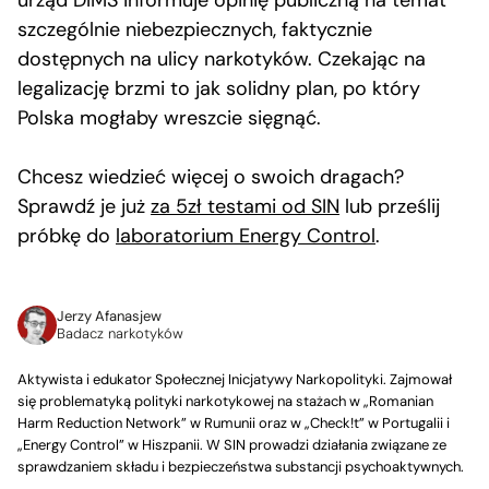
urząd DIMS informuje opinię publiczną na temat
szczególnie niebezpiecznych, faktycznie
dostępnych na ulicy narkotyków. Czekając na
legalizację brzmi to jak solidny plan, po który
Polska mogłaby wreszcie sięgnąć.
Chcesz wiedzieć więcej o swoich dragach?
Sprawdź je już
za 5zł testami od SIN
lub prześlij
próbkę do
laboratorium Energy Control
.
Jerzy Afanasjew
Badacz narkotyków
Aktywista i edukator Społecznej Inicjatywy Narkopolityki. Zajmował
się problematyką polityki narkotykowej na stażach w „Romanian
Harm Reduction Network” w Rumunii oraz w „Check!t” w Portugalii i
„Energy Control” w Hiszpanii. W SIN prowadzi działania związane ze
sprawdzaniem składu i bezpieczeństwa substancji psychoaktywnych.