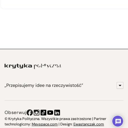
„Przepisujemy idee na rzeczywistość”
KrytykaPolityczna.pl
Wydawnictwo
Obserwuj
Instytut Krytyki Politycznej
© Krytyka Polityczna. Wszystkie prawa zastrzeżone | Partner
technologiczny:
Mevspace.com
| Design:
Ewastanczak.com