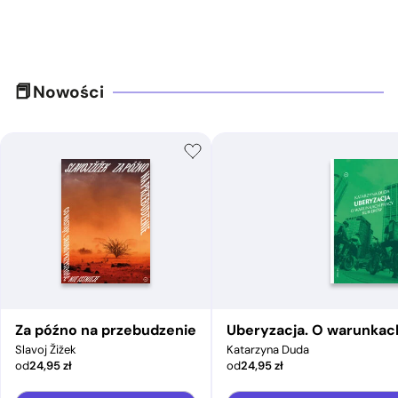
Nowości
Za późno na przebudzenie
Uberyzacja. O warunkac
Slavoj Žižek
Katarzyna Duda
od
24,95
zł
od
24,95
zł