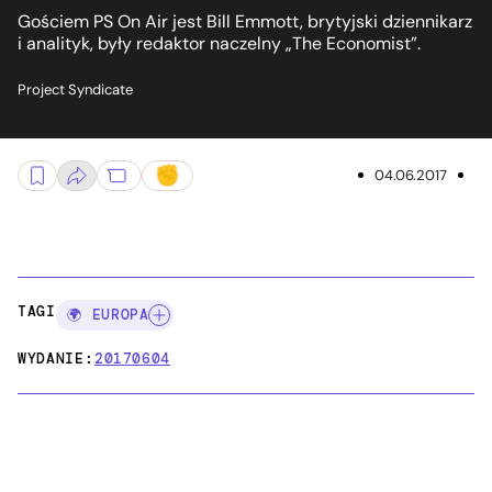
Gościem PS On Air jest Bill Emmott, brytyjski dziennikarz
i analityk, były redaktor naczelny „The Economist”.
Project Syndicate
04.06.2017
TAGI:
🌍 EUROPA
WYDANIE:
20170604