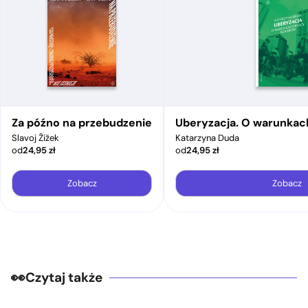
Za późno na przebudzenie
Uberyzacja. O warunkac
Slavoj Žižek
Katarzyna Duda
od
24,95
zł
od
24,95
zł
Zobacz
Zobacz
Czytaj także