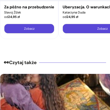
Za późno na przebudzenie
Uberyzacja. O warunkac
Slavoj Žižek
Katarzyna Duda
od
24,95
zł
od
24,95
zł
Zobacz
Zobacz
Czytaj także