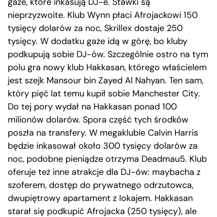
gaże, które inkasują DJ-e. Stawki są
nieprzyzwoite. Klub Wynn płaci Afrojackowi 150
tysięcy dolarów za noc, Skrillex dostaje 250
tysięcy. W dodatku gaże idą w górę, bo kluby
podkupują sobie DJ-ów. Szczególnie ostro na tym
polu gra nowy klub Hakkasan, którego właścielem
jest szejk Mansour bin Zayed Al Nahyan. Ten sam,
który pięć lat temu kupił sobie Manchester City.
Do tej pory wydał na Hakkasan ponad 100
milionów dolarów. Spora część tych środków
poszła na transfery. W megaklubie Calvin Harris
będzie inkasował około 300 tysięcy dolarów za
noc, podobne pieniądze otrzyma Deadmau5. Klub
oferuje też inne atrakcje dla DJ-ów: maybacha z
szoferem, dostęp do prywatnego odrzutowca,
dwupiętrowy apartament z lokajem. Hakkasan
starał się podkupić Afrojacka (250 tysięcy), ale