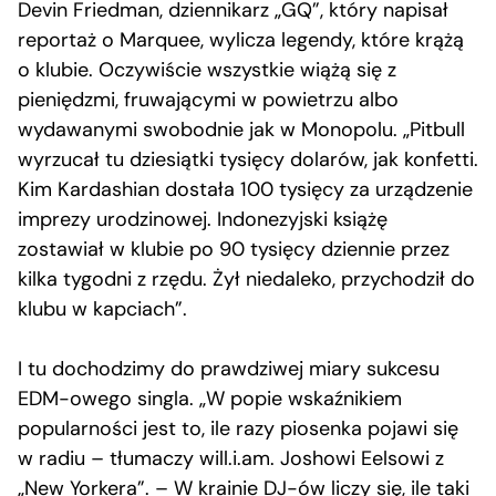
Devin Friedman, dziennikarz „GQ”, który napisał
reportaż o Marquee, wylicza legendy, które krążą
o klubie. Oczywiście wszystkie wiążą się z
pieniędzmi, fruwającymi w powietrzu albo
wydawanymi swobodnie jak w Monopolu. „Pitbull
wyrzucał tu dziesiątki tysięcy dolarów, jak konfetti.
Kim Kardashian dostała 100 tysięcy za urządzenie
imprezy urodzinowej. Indonezyjski książę
zostawiał w klubie po 90 tysięcy dziennie przez
kilka tygodni z rzędu. Żył niedaleko, przychodził do
klubu w kapciach”.
I tu dochodzimy do prawdziwej miary sukcesu
EDM-owego singla. „W popie wskaźnikiem
popularności jest to, ile razy piosenka pojawi się
w radiu – tłumaczy will.i.am. Joshowi Eelsowi z
„New Yorkera”. – W krainie DJ-ów liczy się, ile taki