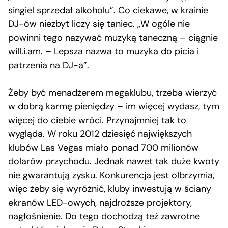
singiel sprzedał alkoholu”. Co ciekawe, w krainie
DJ-ów niezbyt liczy się taniec. „W ogóle nie
powinni tego nazywać muzyką taneczną – ciągnie
will.i.am. – Lepsza nazwa to muzyka do picia i
patrzenia na DJ-a”.
Żeby być menadżerem megaklubu, trzeba wierzyć
w dobrą karmę pieniędzy – im więcej wydasz, tym
więcej do ciebie wróci. Przynajmniej tak to
wygląda. W roku 2012 dziesięć największych
klubów Las Vegas miało ponad 700 milionów
dolarów przychodu. Jednak nawet tak duże kwoty
nie gwarantują zysku. Konkurencja jest olbrzymia,
więc żeby się wyróżnić, kluby inwestują w ściany
ekranów LED-owych, najdroższe projektory,
nagłośnienie. Do tego dochodzą też zawrotne