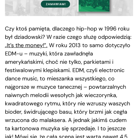
Czy ktoś pamięta, dlaczego hip-hop w 1996 roku
był dziadowski? W razie czego służę odpowiedzią:
„It’s the money!”.
W roku 2013 to samo dotyczyło
EDM-u – muzyki, która zawładnęła
amerykańskimi, choć nie tylko, parkietami i
festiwalowymi klepiskami. EDM, czyli electronic
dance music, to mieszanka wszystkiego, co
najgorsze w muzyce tanecznej – powtarzalnych
naiwnych melodii wesołych jak wieczorynka,
kwadratowego rytmu, który nie wzruszy waszych
bioder, świdrującego basu, który brzmi jak cegła
wrzucona do malaksera. A jednak jakimś cudem
ta kartonowa muzyka się sprzedaje. I to jeszcze
jak! Mówi się, że cała scena jest warta nawet 4,5