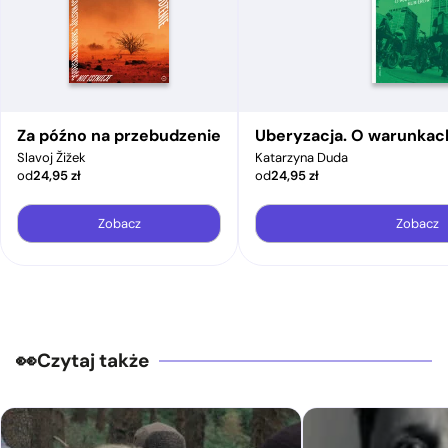
Za późno na przebudzenie
Uberyzacja. O warunkac
Slavoj Žižek
Katarzyna Duda
od
24,95
zł
od
24,95
zł
Zobacz
Zobacz
Czytaj także