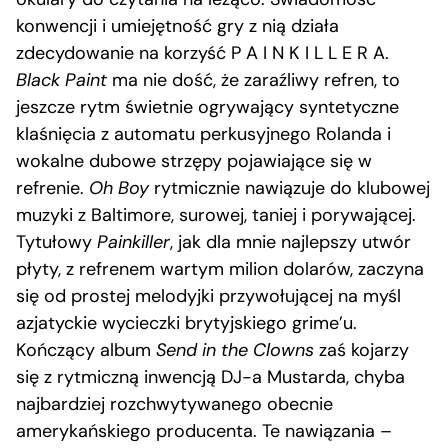
konwencji i umiejętność gry z nią działa
zdecydowanie na korzyść P A I N K I L L E R A.
Black Paint
ma nie dość, że zaraźliwy refren, to
jeszcze rytm świetnie ogrywający syntetyczne
klaśnięcia z automatu perkusyjnego Rolanda i
wokalne dubowe strzępy pojawiające się w
refrenie.
Oh Boy
rytmicznie nawiązuje do klubowej
muzyki z Baltimore, surowej, taniej i porywającej.
Tytułowy
Painkiller
, jak dla mnie najlepszy utwór
płyty, z refrenem wartym milion dolarów, zaczyna
się od prostej melodyjki przywołującej na myśl
azjatyckie wycieczki brytyjskiego grime’u.
Kończący album
Send in the Clowns
zaś kojarzy
się z rytmiczną inwencją DJ-a Mustarda, chyba
najbardziej rozchwytywanego obecnie
amerykańskiego producenta. Te nawiązania –