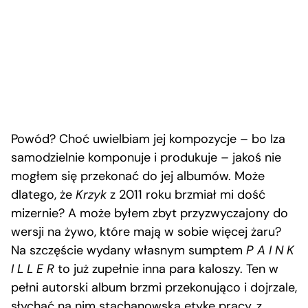
Powód? Choć uwielbiam jej kompozycje – bo Iza
samodzielnie komponuje i produkuje – jakoś nie
mogłem się przekonać do jej albumów. Może
dlatego, że
Krzyk
z 2011 roku brzmiał mi dość
mizernie? A może byłem zbyt przyzwyczajony do
wersji na żywo, które mają w sobie więcej żaru?
Na szczęście wydany własnym sumptem
P A I N K
I L L E R
to już zupełnie inna para kaloszy. Ten w
pełni autorski album brzmi przekonująco i dojrzale,
słychać na nim stachanowską etykę pracy, z