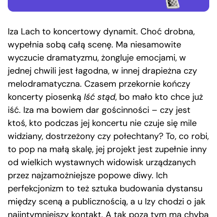
Iza Lach to koncertowy dynamit. Choć drobna,
wypełnia sobą całą scenę. Ma niesamowite
wyczucie dramatyzmu, żongluje emocjami, w
jednej chwili jest łagodna, w innej drapieżna czy
melodramatyczna. Czasem przekornie kończy
koncerty piosenką
Iść stąd
, bo mało kto chce już
iść. Iza ma bowiem dar gościnności – czy jest
ktoś, kto podczas jej koncertu nie czuje się mile
widziany, dostrzeżony czy połechtany? To, co robi,
to pop na małą skalę, jej projekt jest zupełnie inny
od wielkich wystawnych widowisk urządzanych
przez najzamożniejsze popowe diwy. Ich
perfekcjonizm to też sztuka budowania dystansu
między sceną a publicznością, a u Izy chodzi o jak
najintymniejszy kontakt. A tak poza tym ma chyba