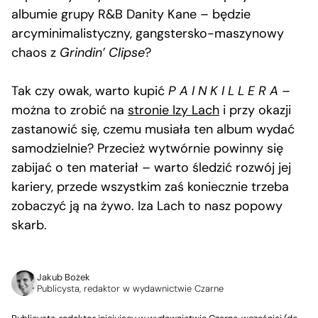
albumie grupy R&B Danity Kane – będzie
arcyminimalistyczny, gangstersko-maszynowy
chaos z
Grindin’ Clipse
?
Tak czy owak, warto kupić
P A I N K I L L E R A
–
można to zrobić na
stronie Izy Lach
i przy okazji
zastanowić się, czemu musiała ten album wydać
samodzielnie? Przecież wytwórnie powinny się
zabijać o ten materiał – warto śledzić rozwój jej
kariery, przede wszystkim zaś koniecznie trzeba
zobaczyć ją na żywo. Iza Lach to nasz popowy
skarb.
Jakub Bożek
Publicysta, redaktor w wydawnictwie Czarne