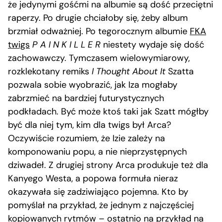
że jedynymi gośćmi na albumie są dość przeciętni
raperzy. Po drugie chciałoby się, żeby album
brzmiał odważniej. Po tegorocznym albumie
FKA
twigs
P A I N K I L L E R
niestety wydaje się dość
zachowawczy. Tymczasem wielowymiarowy,
rozklekotany remiks
I Thought About It
Szatta
pozwala sobie wyobrazić, jak Iza mogłaby
zabrzmieć na bardziej futurystycznych
podkładach. Być może ktoś taki jak Szatt mógłby
być dla niej tym, kim dla twigs był Arca?
Oczywiście rozumiem, że Izie zależy na
komponowaniu popu, a nie nieprzystępnych
dziwadeł. Z drugiej strony Arca produkuje też dla
Kanyego Westa, a popowa formuła nieraz
okazywała się zadziwiająco pojemna. Kto by
pomyślał na przykład, że jednym z najczęściej
kopiowanych rytmów – ostatnio na przykład na