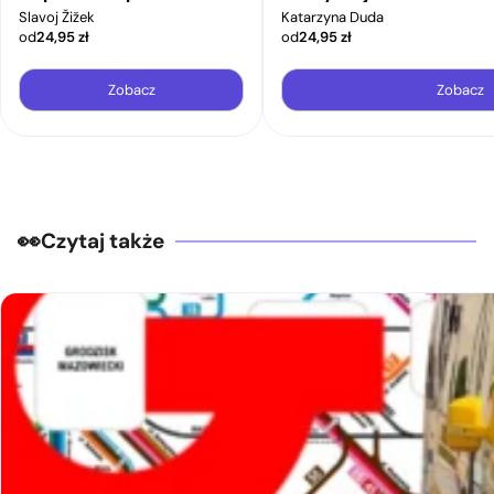
Slavoj Žižek
Katarzyna Duda
od
24,95
zł
od
24,95
zł
Zobacz
Zobacz
Czytaj także