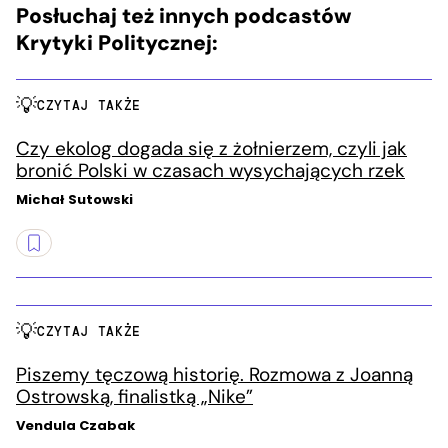
Posłuchaj też innych podcastów
Krytyki Politycznej:
CZYTAJ TAKŻE
Czy ekolog dogada się z żołnierzem, czyli jak
bronić Polski w czasach wysychających rzek
Michał Sutowski
CZYTAJ TAKŻE
Piszemy tęczową historię. Rozmowa z Joanną
Ostrowską, finalistką „Nike”
Vendula Czabak